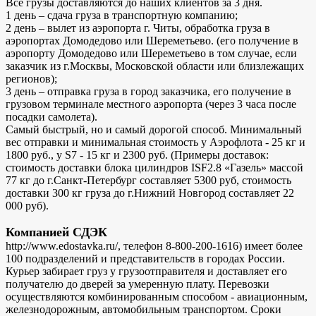
Все грузы доставляются до наших клиентов за 3 дня.
1 день – сдача груза в транспортную компанию;
2 день – вылет из аэропорта г. Читы, обработка груза в
аэропортах Домодедово или Шереметьево. (его получение в
аэропорту Домодедово или Шереметьево в том случае, если
заказчик из г.Москвы, Московской области или близлежащих
регионов);
3 день – отправка груза в город заказчика, его получение в
грузовом терминале местного аэропорта (через 3 часа после
посадки самолета).
Самый быстрый, но и самый дорогой способ. Минимальный
вес отправки и минимальная стоимость у Аэрофлота - 25 кг и
1800 руб., у S7 - 15 кг и 2300 руб. (Примеры доставок:
стоимость доставки блока цилиндров ISF2.8 «Газель» массой
77 кг до г.Санкт-Петербург составляет 5300 руб, стоимость
доставки 300 кг груза до г.Нижний Новгород составляет 22
000 руб).
Компанией СДЭК
http://www.edostavka.ru/, телефон 8-800-200-1616) имеет более
100 подразделений и представительств в городах России.
Курьер забирает груз у грузоотправителя и доставляет его
получателю до дверей за умеренную плату. Перевозки
осуществляются комбинированным способом - авиационным,
железнодорожным, автомобильным транспортом. Сроки