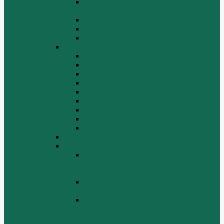
Система воспламенения топлива
WD615
Топливная аппаратура в сборе WD615
Топливопровод WD615
Топливопроводные трубки WD615
WD12/WD618
Выпускной коллектор
Картер
Клапаны, механизм газораспределения
Коленчатый вал, маховик
Крышка цилиндра
Крышка шестерен, картер маховика
Масляный насос и масляный фильтр
Масляный поддон
Шатун, поршень
WD615G220
ZHBG14-A
Коленчатый вал и сборка маховика
(CRANKSHAFT AND FLYWHEEL
ASSEMBLY)
ОСНОВАНИЕ БАЗОВОЙ РАМЫ
(BASE FRAME ASSEMBLY)
ПОРШЕНЬ И СОЕДИНИТЕЛЬНАЯ
ШАБЛОНА В СБОРЕ (PISTON &
CONNECTING ROD ASSEMBLY)