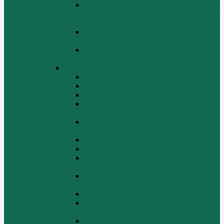
Поршень шатун вкладыши и кольца
Двигатель Хово HOWO WD 615 ЕВРО
3
Топливная система Двигатель HOWO
WD 615 ЕВРО 3
Электрооборудование Двигатель
HOWO WD 615 ЕВРО 3
Двигатель WP10
Блок цилиндров WP10
Впускной коллектор WP10
Выпускной коллектор WP10
Газораспределительный механизм
WP10
Головка цилиндра и крышка головки
цилиндра WP10
Коленчатый вал и маховик WP10
Компрессор WP10
Масляный насос и маслозаборник
WP10
Масляный охладитель и масляный
фильтр WP10
Насос системы охлаждения WP10
Насос системы охлаждения и
вентилятор WP10
Поддон блока цилиндров WP10