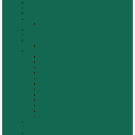
Volvo
XGMA
YTO
Zoomlion
Автогрейдер ZOOMLION PY180C
БОЛТЫ
Гидронасосы, гидромоторы
Двигатели RICARDO
Двигатель Ricardo K4102D
Двигатели ZH HUAFENGDONGLI
Двигатель ZH4100G2-5D
Двигатель ZH4100G43
Двигатель ZH4102G41 (L4)
Двигатель ZH410OG2-5A
Двигатель ZHAG1-8A
Двигатель ZHAZG1 (LZ1)
Двигатель ZHBG14-A (G75-L3)
Двигатель ZHBG14-A (G76-L1)
Двигатель ZHBG41 (JSLG1)
Двигатель ZHBG42 (L3)
Двигатель ZHBG44 (SDLG2)
Двигатель ZHBZG1 (LZ1)
Дополнительная система отопления и
кондиционирования
ДРОБИЛКИ