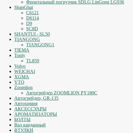
Фронтальный погрузчик SDLG LinGong LG936
ShanGhai
C6121
D6114
D9
SC8D
SHANTUI - SL50
TIANGONG
TIANGONG1
TIEMA
Tonly
TL859
Volvo
WEICHAI
XGMA
YTO
Zoomlion
Автогрейдер ZOOMLION PY180C
Автогрейдер, GR-135
Автохимия
АКСЕССУАРЫ
АРОМАТИЗАТОРЫ
БОЛТЫ
Вал карданный
ВТУЛКИ