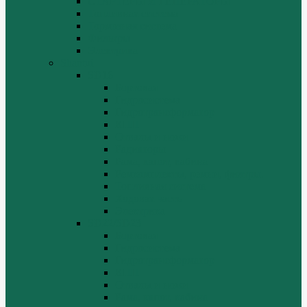
СТАРТЕРЫ И ГЕНЕРАТОРЫ
Топливная система
Тормозная система
Фильтры
Электрика
Shantui
SD16
Бортовая
Гидросистема
Гидротрансформатор
КПП
Отвалы и ножи
Радиаторы
Рама, капот, кабина
Ремкомплекты, ремни, филтры.
Топливная система
Ходовая часть
Электрика
SD22/SD23
Бортовая
Гидросистема
Гидротрансформатор
КПП
Отвалы и ножи
Рама, капот, кабина