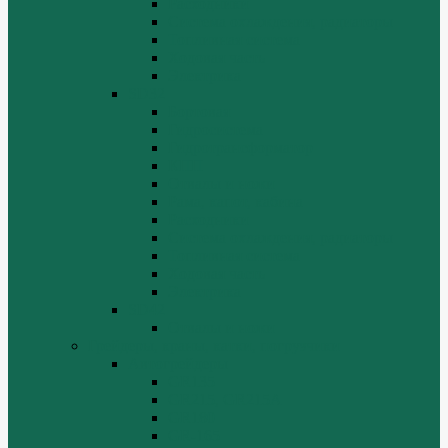
Расходники
Система охлаждения, радиаторы
Топливная система
Ходовая часть
Электрика
SD32
Бортовая
Гидросистема
Гидротрансформатор
КПП
Отвалы и ножи
Рама, капот, кабина
Расходники
Система охлаждения, радиаторы
Топливная система
Ходовая часть
Электрика
SD42
Отвалы и ножи
Грейдеры, краны, катки, погрузчики
Автогрейдеры
GR135
GR215, GR215A
GR180
GR-165