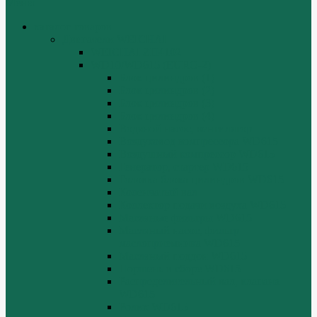
Меню
каталог товаров
Двигатели WEICHAI
WEICHAI ZH4102
WD10/WD615 (EURO-2)
Блок цилиндров (1)
Блок цилиндров (2)
Блок цилиндров (3)
Блок цилиндров (4)
Водяной насос, вентилятор
Воздуховод компрессора WD615
Воздушный компрессор WD615
Генератор, стартер WD615
Головка блока цилиндров WD615
Коленчатый вал
Коллектор подачи воздуха WD615
Масляные фильтры WD615
Масляный насос, фильтр
маслоприемника WD615
Масляный поддон WD615
Поршень в сборе WD615
Распределительный вал, клапана
WD615
Ролик WD615