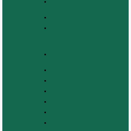
СБОРКА СИСТЕМЫ СМАЗКИ
НЕФТИ (LUBRICATING OIL
SYSTEM ASSEMBLY)
СИСТЕМА СИСТЕМЫ ВОЗДУХА
(AIR INTAKE SYSTEM ASSEMBLY)
ТУРБОЧАРГЕР И ЕГО СИСТЕМА
СМАЗКИ СМАЗКИ
(TURBOCHARGER AND ITS
LUBRICATING OIL SYSTEM
ASSEMBLY)
ЭЛЕКТРИЧЕСКАЯ СИСТЕМА В
СБОРЕ (ELECTRICAL SYSTEM
ASSEMBLY)
БЛОК ЦИЛИНДРОВ (CYLINDER
BLOCK ASSEMBLY)
ГОЛОВКА ЦИЛИНДРА В СБОРЕ
(CYLINDER HEAD ASSEMBLY )
СБОРКА ВОЗДУХА В СБОРЕ (AIR
COMREMBLY ASSEMBLY)
СБОРКА ПИТАНИЯ (CLUTCH AND
POWER TAKE-OFF ASSEMBLEY)
СБОРКА РАСПРЕДВАЛА
(CAMSHAFT ASSEMBLY)
СБОРКА ТОПЛИВНОЙ СИСТЕМЫ,
СБОРКА ТОПЛИВНОГО НАСОСА,