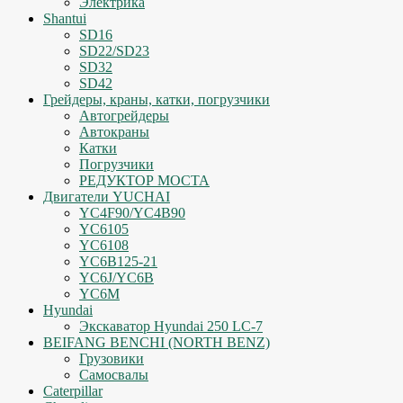
Электрика
Shantui
SD16
SD22/SD23
SD32
SD42
Грейдеры, краны, катки, погрузчики
Автогрейдеры
Автокраны
Катки
Погрузчики
РЕДУКТОР МОСТА
Двигатели YUCHAI
YC4F90/YC4B90
YC6105
YC6108
YC6B125-21
YC6J/YC6B
YC6M
Hyundai
Экскаватор Hyundai 250 LC-7
BEIFANG BENCHI (NORTH BENZ)
Грузовики
Самосвалы
Caterpillar