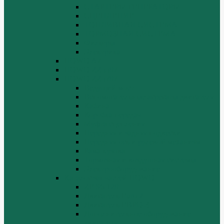
СТАРТЕРЫ ГЕНЕРАТОРЫ
СЦЕПЛЕНИЕ
ТОПЛИВНАЯ СИСТЕМА
ТОРМОЗНАЯ СИСТЕМА
Фильтры
Электрика
HOWO A7
HOWO ZZ5507
HOWO ZZ5707
Ведущий мост
Вспомогательные агрегаты двигателя
Кабина
Коробка передач
Муфта сцепления
Передняя и задняя подвески
Передняя ось и рулевой механизм
Рама кузова
Тормозная и воздушная системы
Электрооборудование
Каталог запчастей HOWO
ZF S6-120
Двигатель Euro 2
Двигатель ЕВРО-3
Дополнительное оборудование
двигателя