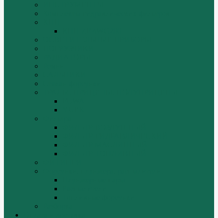
ИНСТРУМЕНТЫ
Комплекты гидравлических фильтров
КПП
КПП ZF 4WG200
ОСВЕТИТЕЛЬНЫЕ ПРИБОРЫ
ПОГРУЗЧИКИ
РАДИАТОРЫ
Ремни
САЛЬНИКИ
Стакан форсунки
ТРАЛЫ, ПРИЦЕПЫ, ПОЛУПРИЦЕПЫ
FUWA
YUEK
Фильтра
ФИЛЬТР ВОЗДУШНЫЙ
ФИЛЬТР ГИДРАВЛИЧЕСКИЙ
ФИЛЬТР МАСЛЯННЫЙ
ФИЛЬТР ТОПЛИВНЫЙ
ФИТИНГИ
Форсунки, плунжера, распылители.
Плунжерные пары
Распылители
Топливные форсунки
Разборка
Оплата и доставка