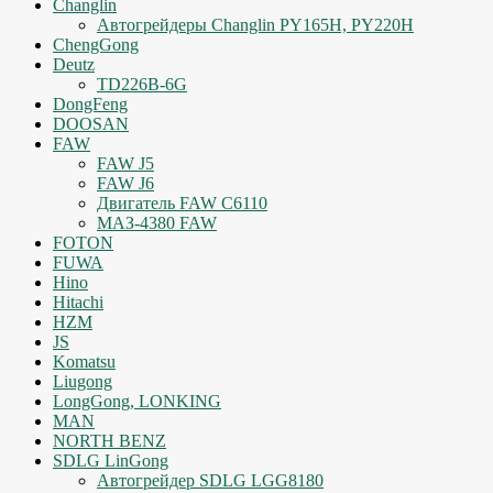
Changlin
Автогрейдеры Changlin PY165H, PY220H
ChengGong
Deutz
TD226B-6G
DongFeng
DOOSAN
FAW
FAW J5
FAW J6
Двигатель FAW C6110
МАЗ-4380 FAW
FOTON
FUWA
Hino
Hitachi
HZM
JS
Komatsu
Liugong
LongGong, LONKING
MAN
NORTH BENZ
SDLG LinGong
Автогрейдер SDLG LGG8180