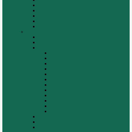
Погрузчик SEM 636
Погрузчик SEM 652
Погрузчик SEM 655
Погрузчик SEM 656
Погрузчик SEM 660
Shaanxi (Shacman)
Двигатель
Карданные валы
Каталог запчастей Shaanxi F2000
Валы карданные
Двигатель
Задний мост
Задняя подвеска
КПП
Кузов/Кабина
Передняя подвеска
Рама
Рулевое управление
Средний мост
Сцепление
Электрооборудование
КПП
Подвеска, мосты
Рулевой механизм