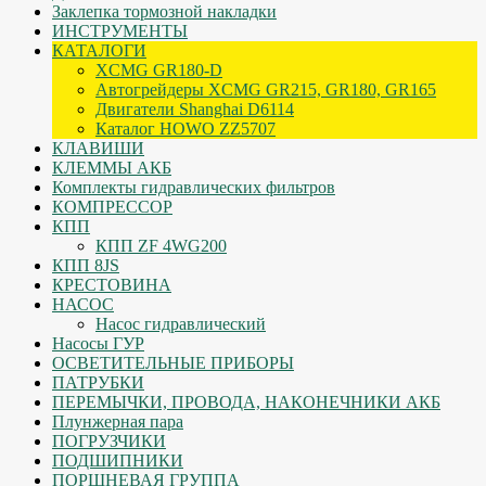
Заклепка тормозной накладки
ИНСТРУМЕНТЫ
КАТАЛОГИ
XCMG GR180-D
Автогрейдеры XCMG GR215, GR180, GR165
Двигатели Shanghai D6114
Каталог HOWO ZZ5707
КЛАВИШИ
КЛЕММЫ АКБ
Комплекты гидравлических фильтров
КОМПРЕССОР
КПП
КПП ZF 4WG200
КПП 8JS
КРЕСТОВИНА
НАСОС
Насос гидравлический
Насосы ГУР
ОСВЕТИТЕЛЬНЫЕ ПРИБОРЫ
ПАТРУБКИ
ПЕРЕМЫЧКИ, ПРОВОДА, НАКОНЕЧНИКИ АКБ
Плунжерная пара
ПОГРУЗЧИКИ
ПОДШИПНИКИ
ПОРШНЕВАЯ ГРУППА