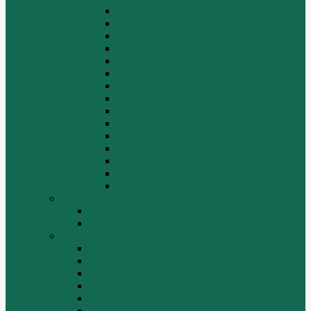
Задний мост
Карданный вал
КПП
КПП FULLER
КПП.ZF 5S-111GP, 5S-150GP,4S-130GP.
Кузов/Кабина
Механизм подвески
Передний мост
Рама
Рулевой механизм
Средний мост.
Сцепление
Тормозная система.
Ходовая часть
Электрооборудование
LuGong
Двигатель 4DW81-37
Двигатель YT4B2Z-24
SEM
Автогрейдер SEM 919
Автогрейдер SEM 922
Бульдозер SEM 816
Бульдозер SEM 822
Дорожный каток SEM 512
Погрузчик SEM 630