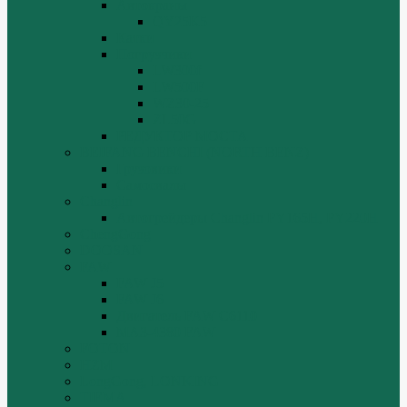
Автокраны
QY25K5
Катки
Погрузчики
LW300f
LW500F
WZ30-25
ZL50G
РЕДУКТОР МОСТА
BEIFANG BENCHI (NORTH BENZ)
Грузовики
Самосвалы
Changlin
Автогрейдеры Changlin PY165H, PY220H
ChengGong
DOOSAN
FAW
FAW J5
FAW J6
Двигатель FAW C6110
МАЗ-4380 FAW
FOTON
HZM
LongGong, LONKING
TIEMA