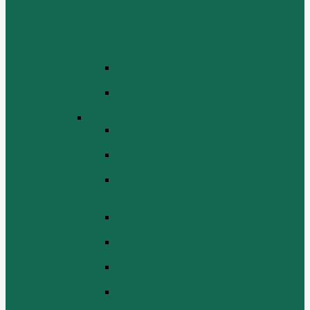
СБОРКА ТОПЛИВНОГО
ИНЖЕКТОРА (FUEL SYSTEM
ASSEMMBLY, FUFL INJECTION
PUMP ASSEMBLY, FUEL INJECTOR
ASSEMBIY)
СИСТЕМА ВЫПУСКА СИСТЕМЫ
(EXHAUST SYSTEM ASSEMBLY)
СИСТЕМА ОХЛАЖДЕНИЯ В СБОРЕ
(COOLING SYSTEM ASSEMBLY)
Двигатель WD 615 ЕВРО 3
Блок цилиндров Двигатель WD 615
ЕВРО 3
Впускная и выпускная системы
Двигатель HOWO WD 615 ЕВРО 3
Головка цилиндра и механизм
газораспределения Двигатель HOWO
WD 615 ЕВРО 3
Коленвал и маховик Двигатель HOWO
WD 615 ЕВРО 3
Компрессор Двигатель HOWO WD 615
ЕВРО 3
Масляный насос и фильтр Двигатель
HOWO WD 615 ЕВРО 3
Масляный поддон Двигатель HOWO
WD 615 ЕВРО 3