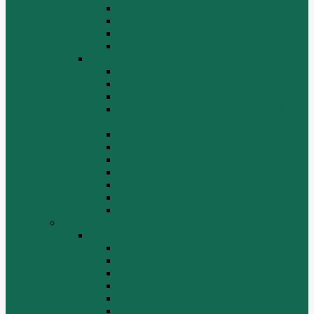
Топливная система WP10
Шатун и поршень WP10
Шкив натяжной WP10
Электрооборудование WP10
Двигатель WP12
Блок цилиндров WP12
Впускная система WP12
Выхлопная система WP12
Газораспределительный механизм
WP12
Крышка цилиндра в сборе WP12
Маховик коленвала WP12
Ременный привод WP12
Топливная система WP12
Форсунка WP12
Шатун и поршень WP12
Шестеренчатый привод WP12
HOWO
HOWO
ДВИГАТЕЛЬ
КАРДАННЫЕ ВАЛЫ
КПП
КУЗОВ И КАБИНА
ПОДВЕСКА
РУЛЕВОЙ МЕХАНИЗМ