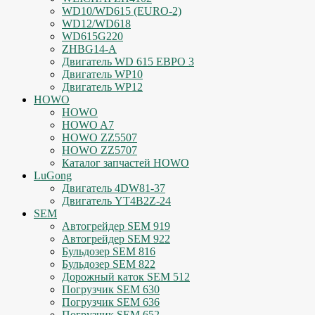
WD10/WD615 (EURO-2)
WD12/WD618
WD615G220
ZHBG14-A
Двигатель WD 615 ЕВРО 3
Двигатель WP10
Двигатель WP12
HOWO
HOWO
HOWO A7
HOWO ZZ5507
HOWO ZZ5707
Каталог запчастей HOWO
LuGong
Двигатель 4DW81-37
Двигатель YT4B2Z-24
SEM
Автогрейдер SEM 919
Автогрейдер SEM 922
Бульдозер SEM 816
Бульдозер SEM 822
Дорожный каток SEM 512
Погрузчик SEM 630
Погрузчик SEM 636
Погрузчик SEM 652