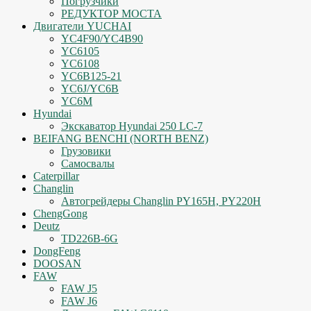
Погрузчики
РЕДУКТОР МОСТА
Двигатели YUCHAI
YC4F90/YC4B90
YC6105
YC6108
YC6B125-21
YC6J/YC6B
YC6M
Hyundai
Экскаватор Hyundai 250 LC-7
BEIFANG BENCHI (NORTH BENZ)
Грузовики
Самосвалы
Caterpillar
Changlin
Автогрейдеры Changlin PY165H, PY220H
ChengGong
Deutz
TD226B-6G
DongFeng
DOOSAN
FAW
FAW J5
FAW J6