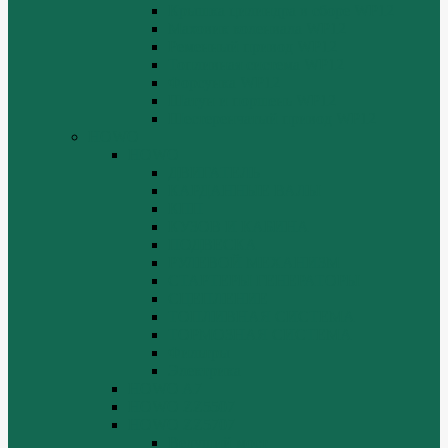
Крышка цилиндра в сборе WP12
Маховик коленвала WP12
Ременный привод WP12
Топливная система WP12
Форсунка WP12
Шатун и поршень WP12
Шестеренчатый привод WP12
HOWO
HOWO
ДВИГАТЕЛЬ
КАРДАННЫЕ ВАЛЫ
КПП
КУЗОВ И КАБИНА
ПОДВЕСКА
РУЛЕВОЙ МЕХАНИЗМ
СТАРТЕРЫ ГЕНЕРАТОРЫ
СЦЕПЛЕНИЕ
ТОПЛИВНАЯ СИСТЕМА
ТОРМОЗНАЯ СИСТЕМА
Фильтры
Электрика
HOWO A7
HOWO ZZ5507
HOWO ZZ5707
Ведущий мост