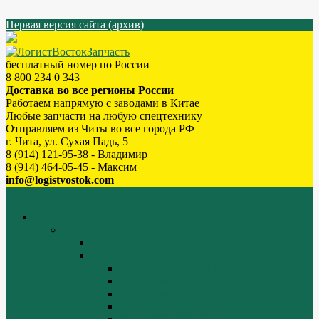
Первая версия сайта (архив)
бесплатный номер по России
8 800 234 0 343
Доставка во все регионы России
Работаем напрямую с заводами в Китае
Любые запчасти на любую спецтехнику
Отправляем из Читы во все города РФ
г. Чита, ул. Сухая Падь, 5
8 (914) 121-95-38 - Владимир
8 (914) 464-05-45 - Максим
info@logistvostok.com
Меню
каталог товаров
Двигатели WEICHAI
WEICHAI ZH4102
WD10/WD615 (EURO-2)
Блок цилиндров (1)
Блок цилиндров (2)
Блок цилиндров (3)
Блок цилиндров (4)