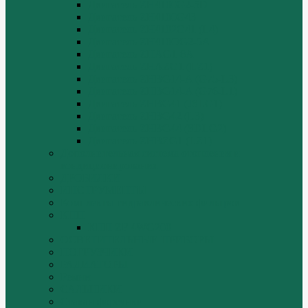
Двигатель ZH4100G2-5D
Двигатель ZH4100G43
Двигатель ZH4102G41 (L4)
Двигатель ZH410OG2-5A
Двигатель ZHAG1-8A
Двигатель ZHAZG1 (LZ1)
Двигатель ZHBG14-A (G75-L3)
Двигатель ZHBG14-A (G76-L1)
Двигатель ZHBG41 (JSLG1)
Двигатель ZHBG42 (L3)
Двигатель ZHBG44 (SDLG2)
Двигатель ZHBZG1 (LZ1)
Дополнительная система отопления и
кондиционирования
ДРОБИЛКИ
ИНСТРУМЕНТЫ
Комплекты гидравлических фильтров
КПП
КПП ZF 4WG200
ОСВЕТИТЕЛЬНЫЕ ПРИБОРЫ
ПОГРУЗЧИКИ
РАДИАТОРЫ
Ремни
САЛЬНИКИ
Стакан форсунки