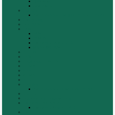
Грузовики
Самосвалы
Changlin
Автогрейдеры Changlin PY165H, PY220H
ChengGong
DOOSAN
FAW
FAW J5
FAW J6
Двигатель FAW C6110
МАЗ-4380 FAW
FOTON
HZM
LongGong, LONKING
TIEMA
Volvo
XGMA
YTO
Zoomlion
Автогрейдер ZOOMLION PY180C
БОЛТЫ
Гидронасосы, гидромоторы
Двигатели RICARDO
Двигатель Ricardo K4102D
Двигатели ZH HUAFENGDONGLI