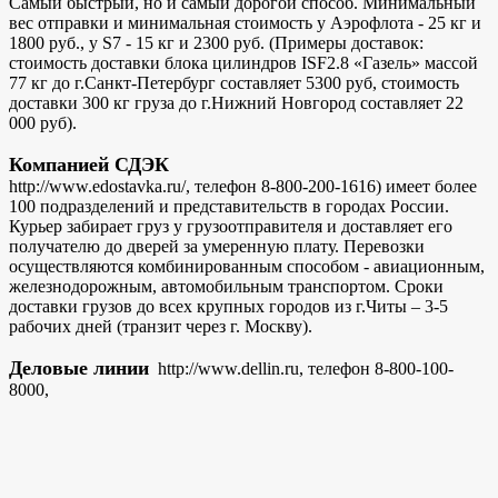
Самый быстрый, но и самый дорогой способ. Минимальный
вес отправки и минимальная стоимость у Аэрофлота - 25 кг и
1800 руб., у S7 - 15 кг и 2300 руб. (Примеры доставок:
стоимость доставки блока цилиндров ISF2.8 «Газель» массой
77 кг до г.Санкт-Петербург составляет 5300 руб, стоимость
доставки 300 кг груза до г.Нижний Новгород составляет 22
000 руб).
Компанией СДЭК
http://www.edostavka.ru/, телефон 8-800-200-1616) имеет более
100 подразделений и представительств в городах России.
Курьер забирает груз у грузоотправителя и доставляет его
получателю до дверей за умеренную плату. Перевозки
осуществляются комбинированным способом - авиационным,
железнодорожным, автомобильным транспортом. Сроки
доставки грузов до всех крупных городов из г.Читы – 3-5
рабочих дней (транзит через г. Москву).
Деловые линии
http://www.dellin.ru, телефон 8-800-100-
8000,