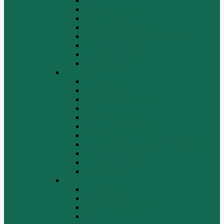
КПП
Отвалы и ножи
Радиаторы
Рама, капот, кабина
Ремкомплекты, ремни, филтры.
Топливная система
Ходовая часть
Электрика
SD22/SD23
Бортовая
Гидросистема
Гидротрансформатор
КПП
Отвалы и ножи
Рама, капот, кабина
Расходники
Система охлаждения, радиаторы
Топливная система
Ходовая часть
Электрика
SD32
Бортовая
Гидросистема
Гидротрансформатор
КПП