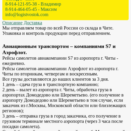
8-914-121-95-38 - Владимир
8-914-464-05-45 - Максим
info@logistvostok.com
Описание
Доставка
Мы отправляем товар по всей России со склада в Чите.
Упаковка и контроль продукции перед отправлением.
Авиационным транспортом – компаниями S7 и
Аэрофлот.
Рейсы самолетов авиакомпании S7 из аэропорта г. Читы -
ежедневно.
Рейсы самолетов авиакомпании Аэрофлот из аэропорта г.
Читы по вторникам, четвергам и воскресеньям.
Все грузы доставляются до наших клиентов за 3 дня.
1 день – сдача груза в транспортную компанию;
2 день – вылет из аэропорта г. Читы, обработка груза в
аэропортах Домодедово или Шереметьево. (его получение в
аэропорту Домодедово или Шереметьево в том случае, если
заказчик из г.Москвы, Московской области или близлежащих
регионов);
3 день – отправка груза в город заказчика, его получение в
грузовом терминале местного аэропорта (через 3 часа после
посадки самолета).