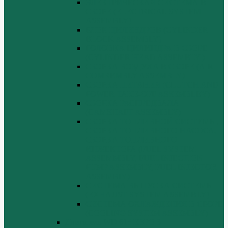
ЭЛЕКТРИЧЕСКАЯ СИСТЕМА В
СБОРЕ (ELECTRICAL SYSTEM
ASSEMBLY)
БЛОК ЦИЛИНДРОВ (CYLINDER
BLOCK ASSEMBLY)
ГОЛОВКА ЦИЛИНДРА В СБОРЕ
(CYLINDER HEAD ASSEMBLY )
СБОРКА ВОЗДУХА В СБОРЕ (AIR
COMREMBLY ASSEMBLY)
СБОРКА ПИТАНИЯ (CLUTCH AND
POWER TAKE-OFF ASSEMBLEY)
СБОРКА РАСПРЕДВАЛА
(CAMSHAFT ASSEMBLY)
СБОРКА ТОПЛИВНОЙ СИСТЕМЫ,
СБОРКА ТОПЛИВНОГО НАСОСА,
СБОРКА ТОПЛИВНОГО
ИНЖЕКТОРА (FUEL SYSTEM
ASSEMMBLY, FUFL INJECTION
PUMP ASSEMBLY, FUEL INJECTOR
ASSEMBIY)
СИСТЕМА ВЫПУСКА СИСТЕМЫ
(EXHAUST SYSTEM ASSEMBLY)
СИСТЕМА ОХЛАЖДЕНИЯ В СБОРЕ
(COOLING SYSTEM ASSEMBLY)
Двигатель WD 615 ЕВРО 3