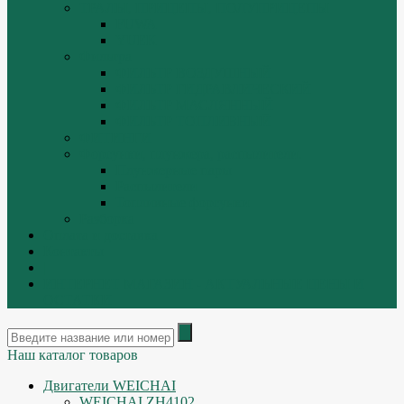
ТРАЛЫ, ПРИЦЕПЫ, ПОЛУПРИЦЕПЫ
FUWA
YUEK
Фильтра
ФИЛЬТР ВОЗДУШНЫЙ
ФИЛЬТР ГИДРАВЛИЧЕСКИЙ
ФИЛЬТР МАСЛЯННЫЙ
ФИЛЬТР ТОПЛИВНЫЙ
ФИТИНГИ
Форсунки, плунжера, распылители.
Плунжерные пары
Распылители
Топливные форсунки
Разборка
Оплата и доставка
Контакты
|
ИНТЕРНЕТ МАГАЗИН - АКТУАЛЬНЫЕ ЦЕНЫ И
ОСТАТКИ
Наш каталог товаров
Двигатели WEICHAI
WEICHAI ZH4102