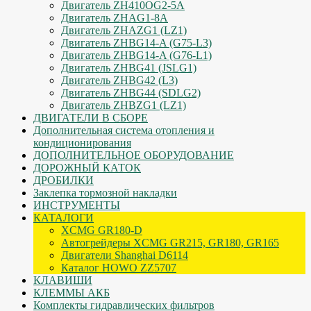
Двигатель ZH410OG2-5A
Двигатель ZHAG1-8A
Двигатель ZHAZG1 (LZ1)
Двигатель ZHBG14-A (G75-L3)
Двигатель ZHBG14-A (G76-L1)
Двигатель ZHBG41 (JSLG1)
Двигатель ZHBG42 (L3)
Двигатель ZHBG44 (SDLG2)
Двигатель ZHBZG1 (LZ1)
ДВИГАТЕЛИ В СБОРЕ
Дополнительная система отопления и
кондиционирования
ДОПОЛНИТЕЛЬНОЕ ОБОРУДОВАНИЕ
ДОРОЖНЫЙ КАТОК
ДРОБИЛКИ
Заклепка тормозной накладки
ИНСТРУМЕНТЫ
КАТАЛОГИ
XCMG GR180-D
Автогрейдеры XCMG GR215, GR180, GR165
Двигатели Shanghai D6114
Каталог HOWO ZZ5707
КЛАВИШИ
КЛЕММЫ АКБ
Комплекты гидравлических фильтров