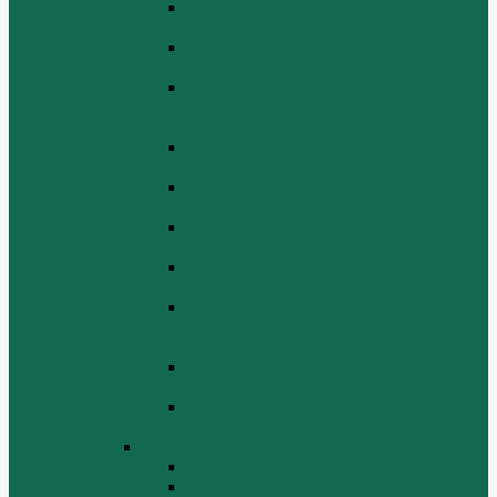
Блок цилиндров Двигатель WD 615
ЕВРО 3
Впускная и выпускная системы
Двигатель HOWO WD 615 ЕВРО 3
Головка цилиндра и механизм
газораспределения Двигатель HOWO
WD 615 ЕВРО 3
Коленвал и маховик Двигатель HOWO
WD 615 ЕВРО 3
Компрессор Двигатель HOWO WD 615
ЕВРО 3
Масляный насос и фильтр Двигатель
HOWO WD 615 ЕВРО 3
Масляный поддон Двигатель HOWO
WD 615 ЕВРО 3
Поршень шатун вкладыши и кольца
Двигатель Хово HOWO WD 615 ЕВРО
3
Топливная система Двигатель HOWO
WD 615 ЕВРО 3
Электрооборудование Двигатель
HOWO WD 615 ЕВРО 3
Двигатель WP10
Блок цилиндров WP10
Впускной коллектор WP10