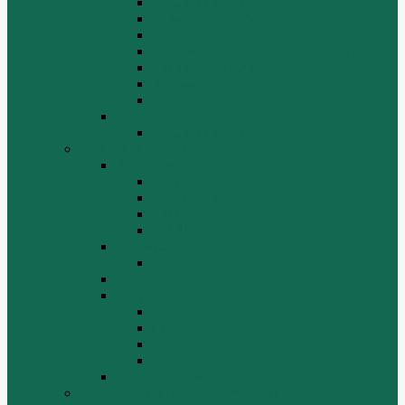
Отвалы и ножи
Рама, капот, кабина
Расходники
Система охлаждения, радиаторы
Топливная система
Ходовая часть
Электрика
SD42
Отвалы и ножи
Грейдеры, краны, катки, погрузчики
Автогрейдеры
GR135
GR215, GR215A
GR180
GR-165
Автокраны
QY25K5
Катки
Погрузчики
LW300f
LW500F
WZ30-25
ZL50G
РЕДУКТОР МОСТА
BEIFANG BENCHI (NORTH BENZ)