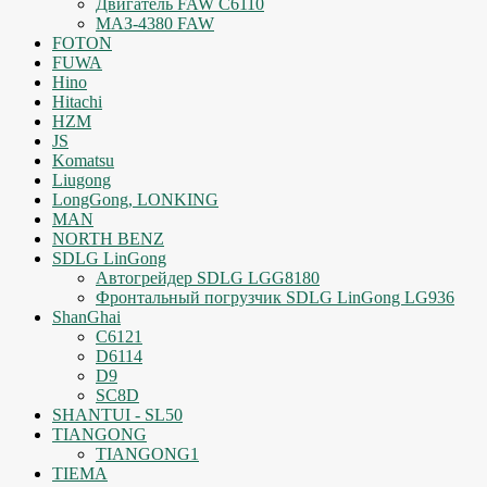
Двигатель FAW C6110
МАЗ-4380 FAW
FOTON
FUWA
Hino
Hitachi
HZM
JS
Komatsu
Liugong
LongGong, LONKING
MAN
NORTH BENZ
SDLG LinGong
Автогрейдер SDLG LGG8180
Фронтальный погрузчик SDLG LinGong LG936
ShanGhai
C6121
D6114
D9
SC8D
SHANTUI - SL50
TIANGONG
TIANGONG1
TIEMA