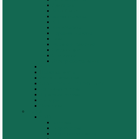
Двигатель
Задний мост
Задняя подвеска
КПП
Кузов/Кабина
Передняя подвеска
Рама
Рулевое управление
Средний мост
Сцепление
Электрооборудование
КПП
Подвеска, мосты
Рулевой механизм
СТАРТЕРЫ И ГЕНЕРАТОРЫ
Топливная система
Тормозная система
Фильтры
Электрика
Shantui
SD16
Бортовая
Гидросистема
Гидротрансформатор