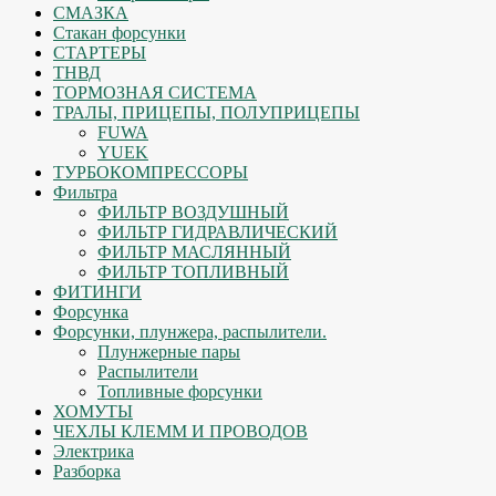
СМАЗКА
Стакан форсунки
СТАРТЕРЫ
ТНВД
ТОРМОЗНАЯ СИСТЕМА
ТРАЛЫ, ПРИЦЕПЫ, ПОЛУПРИЦЕПЫ
FUWA
YUEK
ТУРБОКОМПРЕССОРЫ
Фильтра
ФИЛЬТР ВОЗДУШНЫЙ
ФИЛЬТР ГИДРАВЛИЧЕСКИЙ
ФИЛЬТР МАСЛЯННЫЙ
ФИЛЬТР ТОПЛИВНЫЙ
ФИТИНГИ
Форсунка
Форсунки, плунжера, распылители.
Плунжерные пары
Распылители
Топливные форсунки
ХОМУТЫ
ЧЕХЛЫ КЛЕММ И ПРОВОДОВ
Электрика
Разборка