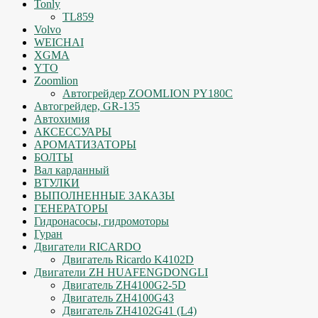
Tonly
TL859
Volvo
WEICHAI
XGMA
YTO
Zoomlion
Автогрейдер ZOOMLION PY180C
Автогрейдер, GR-135
Автохимия
АКСЕССУАРЫ
АРОМАТИЗАТОРЫ
БОЛТЫ
Вал карданный
ВТУЛКИ
ВЫПОЛНЕННЫЕ ЗАКАЗЫ
ГЕНЕРАТОРЫ
Гидронасосы, гидромоторы
Гуран
Двигатели RICARDO
Двигатель Ricardo K4102D
Двигатели ZH HUAFENGDONGLI
Двигатель ZH4100G2-5D
Двигатель ZH4100G43
Двигатель ZH4102G41 (L4)