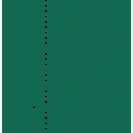
Водяной насос, вентилятор
Воздуховод компрессора WD615
Воздушный компрессор WD615
Генератор, стартер WD615
Головка блока цилиндров WD615
Коленчатый вал
Коллектор подачи воздуха WD615
Масляные фильтры WD615
Масляный насос, фильтр
маслоприемника WD615
Масляный поддон WD615
Поршень в сборе WD615
Распределительный вал, клапана
WD615
Ролик WD615
Система воспламенения топлива
WD615
Топливная аппаратура в сборе WD615
Топливопровод WD615
Топливопроводные трубки WD615
WD12/WD618
Выпускной коллектор
Картер
Клапаны, механизм газораспределения
Коленчатый вал, маховик