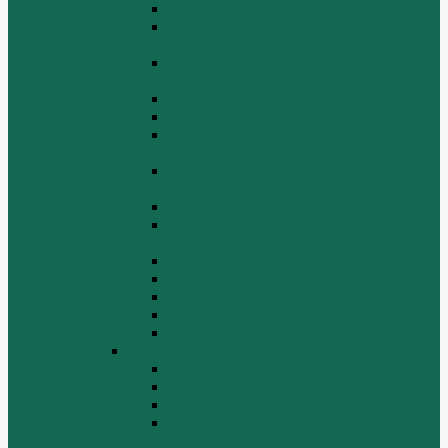
Выпускной коллектор WP10
Газораспределительный механизм
WP10
Головка цилиндра и крышка головки
цилиндра WP10
Коленчатый вал и маховик WP10
Компрессор WP10
Масляный насос и маслозаборник
WP10
Масляный охладитель и масляный
фильтр WP10
Насос системы охлаждения WP10
Насос системы охлаждения и
вентилятор WP10
Поддон блока цилиндров WP10
Топливная система WP10
Шатун и поршень WP10
Шкив натяжной WP10
Электрооборудование WP10
Двигатель WP12
Блок цилиндров WP12
Впускная система WP12
Выхлопная система WP12
Газораспределительный механизм
WP12