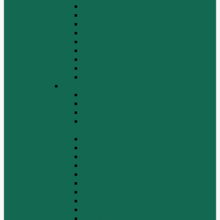
Вспомогательные агрегаты двигателя
Кабина
Коробка передач
Муфта сцепления
Передняя и задняя подвески
Передняя ось и рулевой механизм
Рама кузова
Тормозная и воздушная системы
Электрооборудование
Каталог запчастей HOWO
ZF S6-120
Двигатель Euro 2
Двигатель ЕВРО-3
Дополнительное оборудование
двигателя
Задний мост
Карданный вал
КПП
КПП FULLER
КПП.ZF 5S-111GP, 5S-150GP,4S-130GP.
Кузов/Кабина
Механизм подвески
Передний мост
Рама
Рулевой механизм