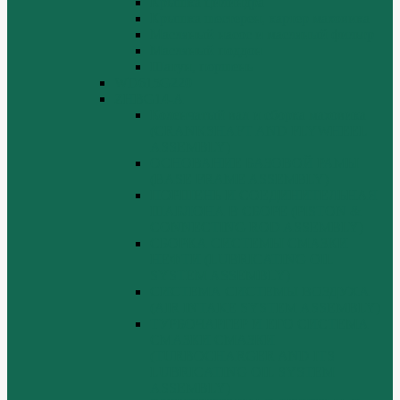
Крышка цилиндра
Крышка шестерен, картер маховика
Масляный насос и масляный фильтр
Масляный поддон
Шатун, поршень
WD615G220
ZHBG14-A
Коленчатый вал и сборка маховика
(CRANKSHAFT AND FLYWHEEL
ASSEMBLY)
ОСНОВАНИЕ БАЗОВОЙ РАМЫ
(BASE FRAME ASSEMBLY)
ПОРШЕНЬ И СОЕДИНИТЕЛЬНАЯ
ШАБЛОНА В СБОРЕ (PISTON &
CONNECTING ROD ASSEMBLY)
СБОРКА СИСТЕМЫ СМАЗКИ
НЕФТИ (LUBRICATING OIL
SYSTEM ASSEMBLY)
СИСТЕМА СИСТЕМЫ ВОЗДУХА
(AIR INTAKE SYSTEM ASSEMBLY)
ТУРБОЧАРГЕР И ЕГО СИСТЕМА
СМАЗКИ СМАЗКИ
(TURBOCHARGER AND ITS
LUBRICATING OIL SYSTEM
ASSEMBLY)