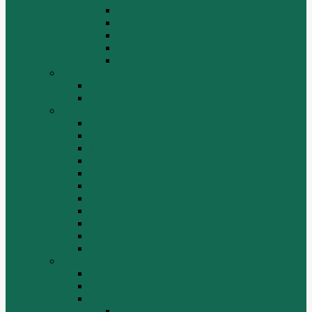
Средний мост.
Сцепление
Тормозная система.
Ходовая часть
Электрооборудование
LuGong
Двигатель 4DW81-37
Двигатель YT4B2Z-24
SEM
Автогрейдер SEM 919
Автогрейдер SEM 922
Бульдозер SEM 816
Бульдозер SEM 822
Дорожный каток SEM 512
Погрузчик SEM 630
Погрузчик SEM 636
Погрузчик SEM 652
Погрузчик SEM 655
Погрузчик SEM 656
Погрузчик SEM 660
Shaanxi (Shacman)
Двигатель
Карданные валы
Каталог запчастей Shaanxi F2000
Валы карданные