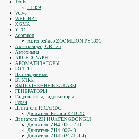
Tonly
TL859
Volvo
WEICHAI
XGMA
YTO
Zoomlion
Автогрейдер ZOOMLION PY180C
Автогрейдер, GR-135
Автохимия
АКСЕССУАРЫ
АРОМАТИЗАТОРЫ
БОЛТЫ
Вал карданный
ВТУЛКИ
ВЫПОЛНЕННЫЕ ЗАКАЗЫ
ГЕНЕРАТОРЫ
Гидронасосы, гидромоторы
Гуран
Двигатели RICARDO
Двигатель Ricardo K4102D
Двигатели ZH HUAFENGDONGLI
Двигатель ZH4100G2-5D
Двигатель ZH4100G43
Двигатель ZH4102G41 (L4)