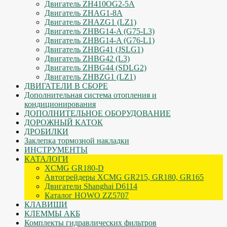
Двигатель ZH410OG2-5A
Двигатель ZHAG1-8A
Двигатель ZHAZG1 (LZ1)
Двигатель ZHBG14-A (G75-L3)
Двигатель ZHBG14-A (G76-L1)
Двигатель ZHBG41 (JSLG1)
Двигатель ZHBG42 (L3)
Двигатель ZHBG44 (SDLG2)
Двигатель ZHBZG1 (LZ1)
ДВИГАТЕЛИ В СБОРЕ
Дополнительная система отопления и
кондиционирования
ДОПОЛНИТЕЛЬНОЕ ОБОРУДОВАНИЕ
ДОРОЖНЫЙ КАТОК
ДРОБИЛКИ
Заклепка тормозной накладки
ИНСТРУМЕНТЫ
КАТАЛОГИ
XCMG GR180-D
Автогрейдеры XCMG GR215, GR180, GR165
Двигатели Shanghai D6114
Каталог HOWO ZZ5707
КЛАВИШИ
КЛЕММЫ АКБ
Комплекты гидравлических фильтров