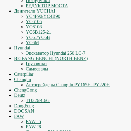
Погрузчики
РЕДУКТОР МОСТА
Двигатели YUCHAI
YC4F90/YC4B90
YC6105
YC6108
YC6B125-21
YC6J/YC6B
YC6M
Hyundai
Экскаватор Hyundai 250 LC-7
BEIFANG BENCHI (NORTH BENZ)
Грузовики
Самосвалы
Caterpillar
Changlin
Автогрейдеры Changlin PY165H, PY220H
ChengGong
Deutz
TD226B-6G
DongFeng
DOOSAN
FAW
FAW J5
FAW J6