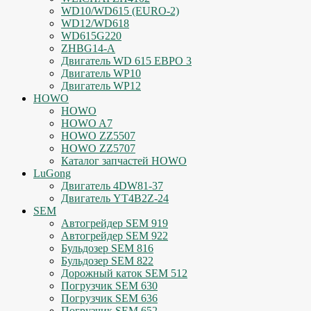
WD10/WD615 (EURO-2)
WD12/WD618
WD615G220
ZHBG14-A
Двигатель WD 615 ЕВРО 3
Двигатель WP10
Двигатель WP12
HOWO
HOWO
HOWO A7
HOWO ZZ5507
HOWO ZZ5707
Каталог запчастей HOWO
LuGong
Двигатель 4DW81-37
Двигатель YT4B2Z-24
SEM
Автогрейдер SEM 919
Автогрейдер SEM 922
Бульдозер SEM 816
Бульдозер SEM 822
Дорожный каток SEM 512
Погрузчик SEM 630
Погрузчик SEM 636
Погрузчик SEM 652