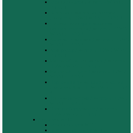
Блок цилиндров Двигатель WD 615
ЕВРО 3
Впускная и выпускная системы
Двигатель HOWO WD 615 ЕВРО 3
Головка цилиндра и механизм
газораспределения Двигатель HOWO
WD 615 ЕВРО 3
Коленвал и маховик Двигатель HOWO
WD 615 ЕВРО 3
Компрессор Двигатель HOWO WD 615
ЕВРО 3
Масляный насос и фильтр Двигатель
HOWO WD 615 ЕВРО 3
Масляный поддон Двигатель HOWO
WD 615 ЕВРО 3
Поршень шатун вкладыши и кольца
Двигатель Хово HOWO WD 615 ЕВРО
3
Топливная система Двигатель HOWO
WD 615 ЕВРО 3
Электрооборудование Двигатель
HOWO WD 615 ЕВРО 3
Двигатель WP10
Блок цилиндров WP10
Впускной коллектор WP10