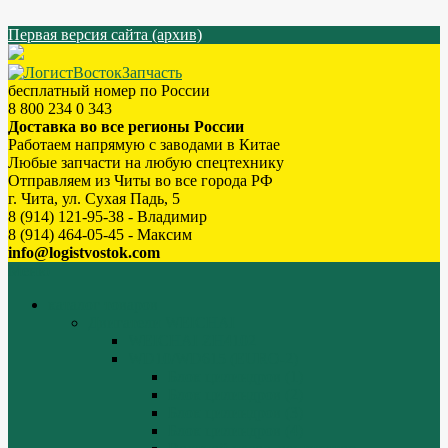
Первая версия сайта (архив)
бесплатный номер по России
8 800 234 0 343
Доставка во все регионы России
Работаем напрямую с заводами в Китае
Любые запчасти на любую спецтехнику
Отправляем из Читы во все города РФ
г. Чита, ул. Сухая Падь, 5
8 (914) 121-95-38 - Владимир
8 (914) 464-05-45 - Максим
info@logistvostok.com
Меню
каталог товаров
Двигатели WEICHAI
WEICHAI ZH4102
WD10/WD615 (EURO-2)
Блок цилиндров (1)
Блок цилиндров (2)
Блок цилиндров (3)
Блок цилиндров (4)