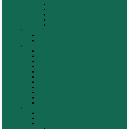
Средний мост.
Сцепление
Тормозная система.
Ходовая часть
Электрооборудование
LuGong
Двигатель 4DW81-37
Двигатель YT4B2Z-24
SEM
Автогрейдер SEM 919
Автогрейдер SEM 922
Бульдозер SEM 816
Бульдозер SEM 822
Дорожный каток SEM 512
Погрузчик SEM 630
Погрузчик SEM 636
Погрузчик SEM 652
Погрузчик SEM 655
Погрузчик SEM 656
Погрузчик SEM 660
Shaanxi (Shacman)
Двигатель
Карданные валы
Каталог запчастей Shaanxi F2000
Валы карданные