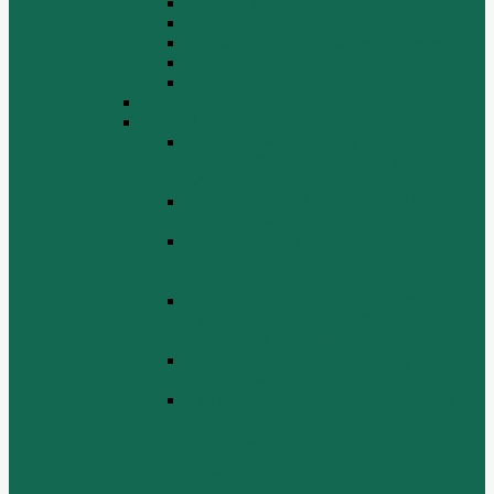
Крышка цилиндра
Крышка шестерен, картер маховика
Масляный насос и масляный фильтр
Масляный поддон
Шатун, поршень
WD615G220
ZHBG14-A
Коленчатый вал и сборка маховика
(CRANKSHAFT AND FLYWHEEL
ASSEMBLY)
ОСНОВАНИЕ БАЗОВОЙ РАМЫ
(BASE FRAME ASSEMBLY)
ПОРШЕНЬ И СОЕДИНИТЕЛЬНАЯ
ШАБЛОНА В СБОРЕ (PISTON &
CONNECTING ROD ASSEMBLY)
СБОРКА СИСТЕМЫ СМАЗКИ
НЕФТИ (LUBRICATING OIL
SYSTEM ASSEMBLY)
СИСТЕМА СИСТЕМЫ ВОЗДУХА
(AIR INTAKE SYSTEM ASSEMBLY)
ТУРБОЧАРГЕР И ЕГО СИСТЕМА
СМАЗКИ СМАЗКИ
(TURBOCHARGER AND ITS
LUBRICATING OIL SYSTEM
ASSEMBLY)