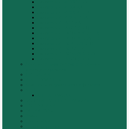
Двигатель ZH4100G2-5D
Двигатель ZH4100G43
Двигатель ZH4102G41 (L4)
Двигатель ZH410OG2-5A
Двигатель ZHAG1-8A
Двигатель ZHAZG1 (LZ1)
Двигатель ZHBG14-A (G75-L3)
Двигатель ZHBG14-A (G76-L1)
Двигатель ZHBG41 (JSLG1)
Двигатель ZHBG42 (L3)
Двигатель ZHBG44 (SDLG2)
Двигатель ZHBZG1 (LZ1)
Дополнительная система отопления и
кондиционирования
ДРОБИЛКИ
ИНСТРУМЕНТЫ
Комплекты гидравлических фильтров
КПП
КПП ZF 4WG200
ОСВЕТИТЕЛЬНЫЕ ПРИБОРЫ
ПОГРУЗЧИКИ
РАДИАТОРЫ
Ремни
САЛЬНИКИ
Стакан форсунки