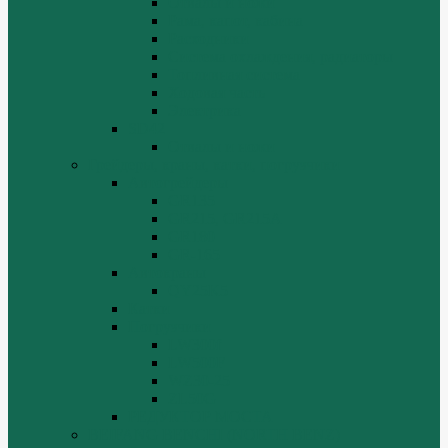
Отвалы и ножи
Рама, капот, кабина
Расходники
Система охлаждения, радиаторы
Топливная система
Ходовая часть
Электрика
SD42
Отвалы и ножи
Грейдеры, краны, катки, погрузчики
Автогрейдеры
GR135
GR215, GR215A
GR180
GR-165
Автокраны
QY25K5
Катки
Погрузчики
LW300f
LW500F
WZ30-25
ZL50G
РЕДУКТОР МОСТА
BEIFANG BENCHI (NORTH BENZ)