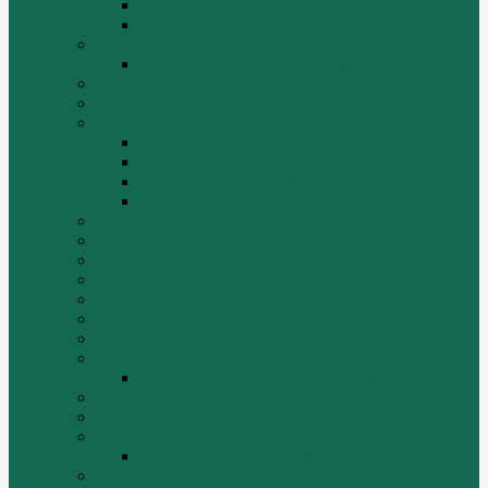
Грузовики
Самосвалы
Changlin
Автогрейдеры Changlin PY165H, PY220H
ChengGong
DOOSAN
FAW
FAW J5
FAW J6
Двигатель FAW C6110
МАЗ-4380 FAW
FOTON
HZM
LongGong, LONKING
TIEMA
Volvo
XGMA
YTO
Zoomlion
Автогрейдер ZOOMLION PY180C
БОЛТЫ
Гидронасосы, гидромоторы
Двигатели RICARDO
Двигатель Ricardo K4102D
Двигатели ZH HUAFENGDONGLI