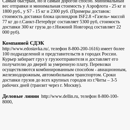
Самый быстрый, но и самый дорогой способ. Минимальный
вес отправки и минимальная стоимость у Аэрофлота - 25 кг и
1800 руб., у S7 - 15 кг и 2300 руб. (Примеры доставок:
стоимость доставки блока цилиндров ISF2.8 «Газель» массой
77 кг до г.Санкт-Петербург составляет 5300 руб, стоимость
доставки 300 кг груза до г.Нижний Новгород составляет 22
000 руб).
Компанией СДЭК
http://www.edostavka.ru/, телефон 8-800-200-1616) имеет более
100 подразделений и представительств в городах России.
Курьер забирает груз у грузоотправителя и доставляет его
получателю до дверей за умеренную плату. Перевозки
осуществляются комбинированным способом - авиационным,
железнодорожным, автомобильным транспортом. Сроки
доставки грузов до всех крупных городов из г.Читы – 3-5
рабочих дней (транзит через г. Москву).
Деловые линии
http://www.dellin.ru, телефон 8-800-100-
8000,