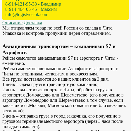
8-914-121-95-38 - Владимир
8-914-464-05-45 - Максим
info@logistvostok.com
Описание
Доставка
Мы отправляем товар по всей России со склада в Чите.
Упаковка и контроль продукции перед отправлением.
Авиационным транспортом – компаниями S7 и
Аэрофлот.
Рейсы самолетов авиакомпании S7 из аэропорта г. Читы -
ежедневно.
Рейсы самолетов авиакомпании Аэрофлот из аэропорта г.
Читы по вторникам, четвергам и воскресеньям.
Все грузы доставляются до наших клиентов за 3 дня.
1 день – сдача груза в транспортную компанию;
2 день – вылет из аэропорта г. Читы, обработка груза в
аэропортах Домодедово или Шереметьево. (его получение в
аэропорту Домодедово или Шереметьево в том случае, если
заказчик из г.Москвы, Московской области или близлежащих
регионов);
3 день – отправка груза в город заказчика, его получение в
грузовом терминале местного аэропорта (через 3 часа после
посадки самолета).