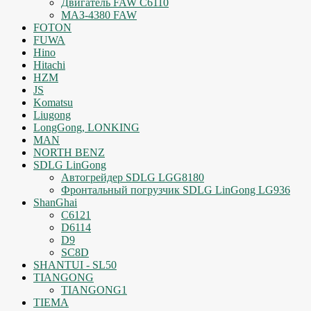
Двигатель FAW C6110
МАЗ-4380 FAW
FOTON
FUWA
Hino
Hitachi
HZM
JS
Komatsu
Liugong
LongGong, LONKING
MAN
NORTH BENZ
SDLG LinGong
Автогрейдер SDLG LGG8180
Фронтальный погрузчик SDLG LinGong LG936
ShanGhai
C6121
D6114
D9
SC8D
SHANTUI - SL50
TIANGONG
TIANGONG1
TIEMA