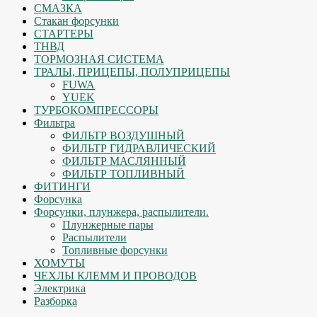
СМАЗКА
Стакан форсунки
СТАРТЕРЫ
ТНВД
ТОРМОЗНАЯ СИСТЕМА
ТРАЛЫ, ПРИЦЕПЫ, ПОЛУПРИЦЕПЫ
FUWA
YUEK
ТУРБОКОМПРЕССОРЫ
Фильтра
ФИЛЬТР ВОЗДУШНЫЙ
ФИЛЬТР ГИДРАВЛИЧЕСКИЙ
ФИЛЬТР МАСЛЯННЫЙ
ФИЛЬТР ТОПЛИВНЫЙ
ФИТИНГИ
Форсунка
Форсунки, плунжера, распылители.
Плунжерные пары
Распылители
Топливные форсунки
ХОМУТЫ
ЧЕХЛЫ КЛЕММ И ПРОВОДОВ
Электрика
Разборка