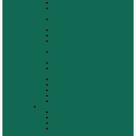
Выпускной коллектор WP10
Газораспределительный механизм
WP10
Головка цилиндра и крышка головки
цилиндра WP10
Коленчатый вал и маховик WP10
Компрессор WP10
Масляный насос и маслозаборник
WP10
Масляный охладитель и масляный
фильтр WP10
Насос системы охлаждения WP10
Насос системы охлаждения и
вентилятор WP10
Поддон блока цилиндров WP10
Топливная система WP10
Шатун и поршень WP10
Шкив натяжной WP10
Электрооборудование WP10
Двигатель WP12
Блок цилиндров WP12
Впускная система WP12
Выхлопная система WP12
Газораспределительный механизм
WP12