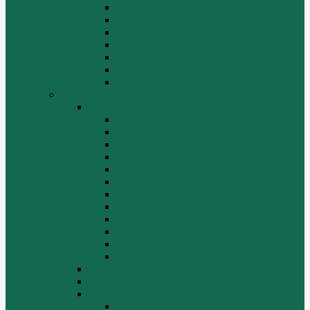
Крышка цилиндра в сборе WP12
Маховик коленвала WP12
Ременный привод WP12
Топливная система WP12
Форсунка WP12
Шатун и поршень WP12
Шестеренчатый привод WP12
HOWO
HOWO
ДВИГАТЕЛЬ
КАРДАННЫЕ ВАЛЫ
КПП
КУЗОВ И КАБИНА
ПОДВЕСКА
РУЛЕВОЙ МЕХАНИЗМ
СТАРТЕРЫ ГЕНЕРАТОРЫ
СЦЕПЛЕНИЕ
ТОПЛИВНАЯ СИСТЕМА
ТОРМОЗНАЯ СИСТЕМА
Фильтры
Электрика
HOWO A7
HOWO ZZ5507
HOWO ZZ5707
Ведущий мост