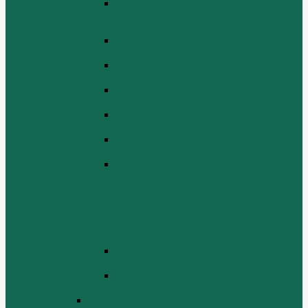
ЭЛЕКТРИЧЕСКАЯ СИСТЕМА В
СБОРЕ (ELECTRICAL SYSTEM
ASSEMBLY)
БЛОК ЦИЛИНДРОВ (CYLINDER
BLOCK ASSEMBLY)
ГОЛОВКА ЦИЛИНДРА В СБОРЕ
(CYLINDER HEAD ASSEMBLY )
СБОРКА ВОЗДУХА В СБОРЕ (AIR
COMREMBLY ASSEMBLY)
СБОРКА ПИТАНИЯ (CLUTCH AND
POWER TAKE-OFF ASSEMBLEY)
СБОРКА РАСПРЕДВАЛА
(CAMSHAFT ASSEMBLY)
СБОРКА ТОПЛИВНОЙ СИСТЕМЫ,
СБОРКА ТОПЛИВНОГО НАСОСА,
СБОРКА ТОПЛИВНОГО
ИНЖЕКТОРА (FUEL SYSTEM
ASSEMMBLY, FUFL INJECTION
PUMP ASSEMBLY, FUEL INJECTOR
ASSEMBIY)
СИСТЕМА ВЫПУСКА СИСТЕМЫ
(EXHAUST SYSTEM ASSEMBLY)
СИСТЕМА ОХЛАЖДЕНИЯ В СБОРЕ
(COOLING SYSTEM ASSEMBLY)
Двигатель WD 615 ЕВРО 3