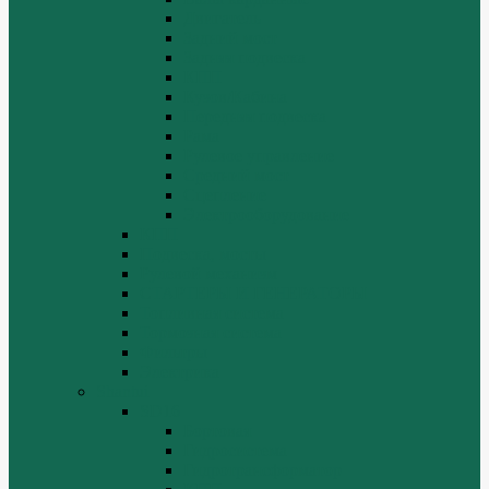
Двигатель
Задний мост
Задняя подвеска
КПП
Кузов/Кабина
Передняя подвеска
Рама
Рулевое управление
Средний мост
Сцепление
Электрооборудование
КПП
Подвеска, мосты
Рулевой механизм
СТАРТЕРЫ И ГЕНЕРАТОРЫ
Топливная система
Тормозная система
Фильтры
Электрика
Shantui
SD16
Бортовая
Гидросистема
Гидротрансформатор