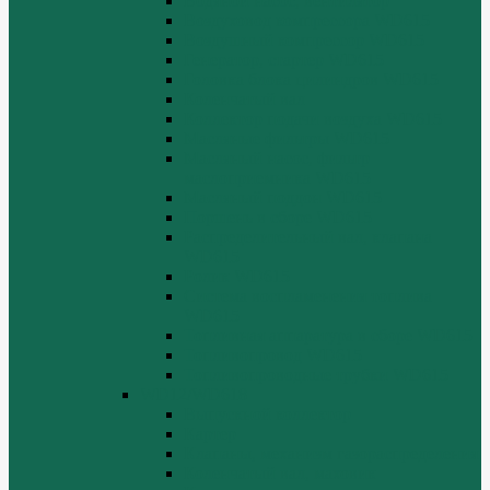
Водяной насос, вентилятор
Воздуховод компрессора WD615
Воздушный компрессор WD615
Генератор, стартер WD615
Головка блока цилиндров WD615
Коленчатый вал
Коллектор подачи воздуха WD615
Масляные фильтры WD615
Масляный насос, фильтр
маслоприемника WD615
Масляный поддон WD615
Поршень в сборе WD615
Распределительный вал, клапана
WD615
Ролик WD615
Система воспламенения топлива
WD615
Топливная аппаратура в сборе WD615
Топливопровод WD615
Топливопроводные трубки WD615
WD12/WD618
Выпускной коллектор
Картер
Клапаны, механизм газораспределения
Коленчатый вал, маховик