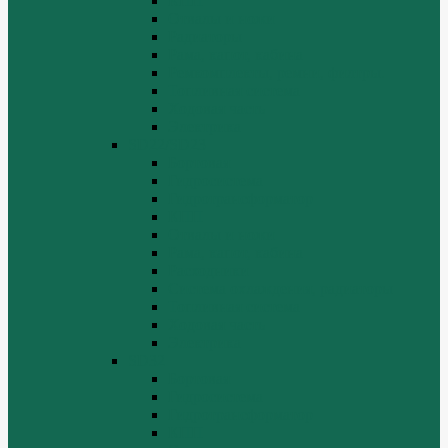
КПП
Отвалы и ножи
Радиаторы
Рама, капот, кабина
Ремкомплекты, ремни, филтры.
Топливная система
Ходовая часть
Электрика
SD22/SD23
Бортовая
Гидросистема
Гидротрансформатор
КПП
Отвалы и ножи
Рама, капот, кабина
Расходники
Система охлаждения, радиаторы
Топливная система
Ходовая часть
Электрика
SD32
Бортовая
Гидросистема
Гидротрансформатор
КПП