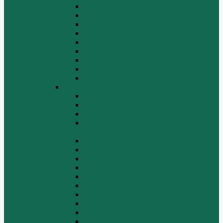
Вспомогательные агрегаты двигателя
Кабина
Коробка передач
Муфта сцепления
Передняя и задняя подвески
Передняя ось и рулевой механизм
Рама кузова
Тормозная и воздушная системы
Электрооборудование
Каталог запчастей HOWO
ZF S6-120
Двигатель Euro 2
Двигатель ЕВРО-3
Дополнительное оборудование
двигателя
Задний мост
Карданный вал
КПП
КПП FULLER
КПП.ZF 5S-111GP, 5S-150GP,4S-130GP.
Кузов/Кабина
Механизм подвески
Передний мост
Рама
Рулевой механизм