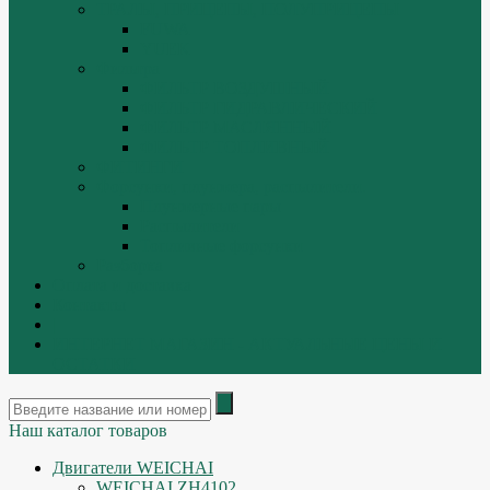
ТРАЛЫ, ПРИЦЕПЫ, ПОЛУПРИЦЕПЫ
FUWA
YUEK
Фильтра
ФИЛЬТР ВОЗДУШНЫЙ
ФИЛЬТР ГИДРАВЛИЧЕСКИЙ
ФИЛЬТР МАСЛЯННЫЙ
ФИЛЬТР ТОПЛИВНЫЙ
ФИТИНГИ
Форсунки, плунжера, распылители.
Плунжерные пары
Распылители
Топливные форсунки
Разборка
Оплата и доставка
Контакты
|
ИНТЕРНЕТ МАГАЗИН - АКТУАЛЬНЫЕ ЦЕНЫ И
ОСТАТКИ
Наш каталог товаров
Двигатели WEICHAI
WEICHAI ZH4102