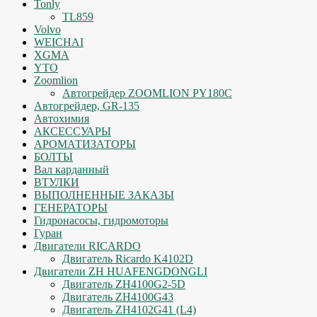
Tonly
TL859
Volvo
WEICHAI
XGMA
YTO
Zoomlion
Автогрейдер ZOOMLION PY180C
Автогрейдер, GR-135
Автохимия
АКСЕССУАРЫ
АРОМАТИЗАТОРЫ
БОЛТЫ
Вал карданный
ВТУЛКИ
ВЫПОЛНЕННЫЕ ЗАКАЗЫ
ГЕНЕРАТОРЫ
Гидронасосы, гидромоторы
Гуран
Двигатели RICARDO
Двигатель Ricardo K4102D
Двигатели ZH HUAFENGDONGLI
Двигатель ZH4100G2-5D
Двигатель ZH4100G43
Двигатель ZH4102G41 (L4)