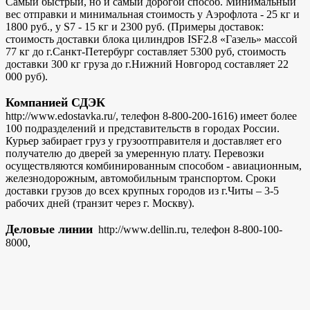
Самый быстрый, но и самый дорогой способ. Минимальный
вес отправки и минимальная стоимость у Аэрофлота - 25 кг и
1800 руб., у S7 - 15 кг и 2300 руб. (Примеры доставок:
стоимость доставки блока цилиндров ISF2.8 «Газель» массой
77 кг до г.Санкт-Петербург составляет 5300 руб, стоимость
доставки 300 кг груза до г.Нижний Новгород составляет 22
000 руб).
Компанией СДЭК
http://www.edostavka.ru/, телефон 8-800-200-1616) имеет более
100 подразделений и представительств в городах России.
Курьер забирает груз у грузоотправителя и доставляет его
получателю до дверей за умеренную плату. Перевозки
осуществляются комбинированным способом - авиационным,
железнодорожным, автомобильным транспортом. Сроки
доставки грузов до всех крупных городов из г.Читы – 3-5
рабочих дней (транзит через г. Москву).
Деловые линии
http://www.dellin.ru, телефон 8-800-100-
8000,