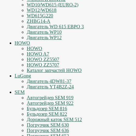
WD10/WD615 (EURO-2)
WD12/WD618
WD615G220
ZHBG14-A
Двигатель WD 615 ЕВРО 3
Двигатель WP10
Двигатель WP12
HOWO
HOWO
HOWO A7
HOWO ZZ5507
HOWO ZZ5707
Каталог запчастей HOWO
LuGong
Двигатель 4DW81-37
Двигатель YT4B2Z-24
SEM
Автогрейдер SEM 919
Автогрейдер SEM 922
Бульдозер SEM 816
Бульдозер SEM 822
Дорожный каток SEM 512
Погрузчик SEM 630
Погрузчик SEM 636
Погрузчик SEM 652