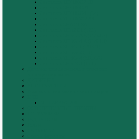
Двигатель ZH4100G2-5D
Двигатель ZH4100G43
Двигатель ZH4102G41 (L4)
Двигатель ZH410OG2-5A
Двигатель ZHAG1-8A
Двигатель ZHAZG1 (LZ1)
Двигатель ZHBG14-A (G75-L3)
Двигатель ZHBG14-A (G76-L1)
Двигатель ZHBG41 (JSLG1)
Двигатель ZHBG42 (L3)
Двигатель ZHBG44 (SDLG2)
Двигатель ZHBZG1 (LZ1)
Дополнительная система отопления и
кондиционирования
ДРОБИЛКИ
ИНСТРУМЕНТЫ
Комплекты гидравлических фильтров
КПП
КПП ZF 4WG200
ОСВЕТИТЕЛЬНЫЕ ПРИБОРЫ
ПОГРУЗЧИКИ
РАДИАТОРЫ
Ремни
САЛЬНИКИ
Стакан форсунки