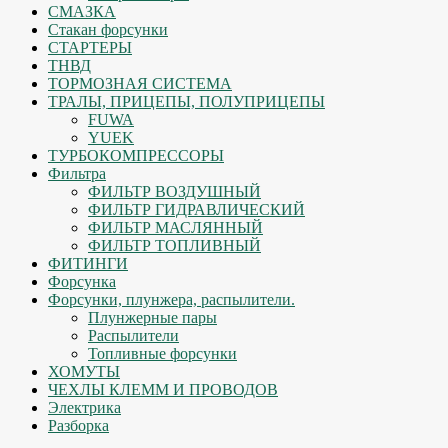
СМАЗКА
Стакан форсунки
СТАРТЕРЫ
ТНВД
ТОРМОЗНАЯ СИСТЕМА
ТРАЛЫ, ПРИЦЕПЫ, ПОЛУПРИЦЕПЫ
FUWA
YUEK
ТУРБОКОМПРЕССОРЫ
Фильтра
ФИЛЬТР ВОЗДУШНЫЙ
ФИЛЬТР ГИДРАВЛИЧЕСКИЙ
ФИЛЬТР МАСЛЯННЫЙ
ФИЛЬТР ТОПЛИВНЫЙ
ФИТИНГИ
Форсунка
Форсунки, плунжера, распылители.
Плунжерные пары
Распылители
Топливные форсунки
ХОМУТЫ
ЧЕХЛЫ КЛЕММ И ПРОВОДОВ
Электрика
Разборка