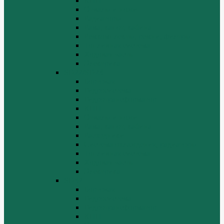
КПП
Отвалы и ножи
Радиаторы
Рама, капот, кабина
Ремкомплекты, ремни, филтры.
Топливная система
Ходовая часть
Электрика
SD22/SD23
Бортовая
Гидросистема
Гидротрансформатор
КПП
Отвалы и ножи
Рама, капот, кабина
Расходники
Система охлаждения, радиаторы
Топливная система
Ходовая часть
Электрика
SD32
Бортовая
Гидросистема
Гидротрансформатор
КПП