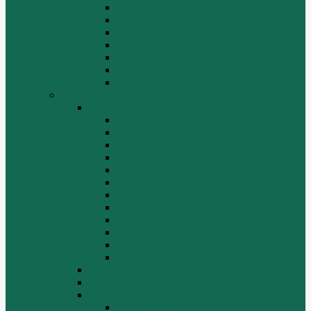
Крышка цилиндра в сборе WP12
Маховик коленвала WP12
Ременный привод WP12
Топливная система WP12
Форсунка WP12
Шатун и поршень WP12
Шестеренчатый привод WP12
HOWO
HOWO
ДВИГАТЕЛЬ
КАРДАННЫЕ ВАЛЫ
КПП
КУЗОВ И КАБИНА
ПОДВЕСКА
РУЛЕВОЙ МЕХАНИЗМ
СТАРТЕРЫ ГЕНЕРАТОРЫ
СЦЕПЛЕНИЕ
ТОПЛИВНАЯ СИСТЕМА
ТОРМОЗНАЯ СИСТЕМА
Фильтры
Электрика
HOWO A7
HOWO ZZ5507
HOWO ZZ5707
Ведущий мост