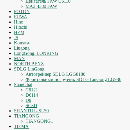
Двигатель FAW C6110
МАЗ-4380 FAW
FOTON
FUWA
Hino
Hitachi
HZM
JS
Komatsu
Liugong
LongGong, LONKING
MAN
NORTH BENZ
SDLG LinGong
Автогрейдер SDLG LGG8180
Фронтальный погрузчик SDLG LinGong LG936
ShanGhai
C6121
D6114
D9
SC8D
SHANTUI - SL50
TIANGONG
TIANGONG1
TIEMA