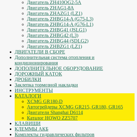
Двигатель ZH410OG2-5A
Двигатель ZHAG1-8A
Двигатель ZHAZG1 (LZ1)
Двигатель ZHBG14-A (G75-L3)
Двигатель ZHBG14-A (G76-L1)
Двигатель ZHBG41 (JSLG1)
Двигатель ZHBG42 (L3)
Двигатель ZHBG44 (SDLG2)
Двигатель ZHBZG1 (LZ1)
ДВИГАТЕЛИ В СБОРЕ
Дополнительная система отопления и
кондиционирования
ДОПОЛНИТЕЛЬНОЕ ОБОРУДОВАНИЕ
ДОРОЖНЫЙ КАТОК
ДРОБИЛКИ
Заклепка тормозной накладки
ИНСТРУМЕНТЫ
КАТАЛОГИ
XCMG GR180-D
Автогрейдеры XCMG GR215, GR180, GR165
Двигатели Shanghai D6114
Каталог HOWO ZZ5707
КЛАВИШИ
КЛЕММЫ АКБ
Комплекты гидравлических фильтров