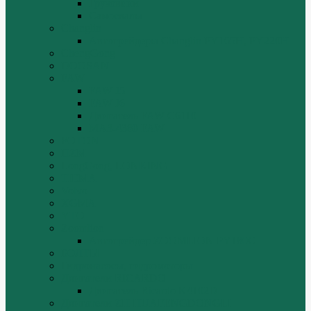
Грузовики
Самосвалы
Changlin
Автогрейдеры Changlin PY165H, PY220H
ChengGong
DOOSAN
FAW
FAW J5
FAW J6
Двигатель FAW C6110
МАЗ-4380 FAW
FOTON
HZM
LongGong, LONKING
TIEMA
Volvo
XGMA
YTO
Zoomlion
Автогрейдер ZOOMLION PY180C
БОЛТЫ
Гидронасосы, гидромоторы
Двигатели RICARDO
Двигатель Ricardo K4102D
Двигатели ZH HUAFENGDONGLI