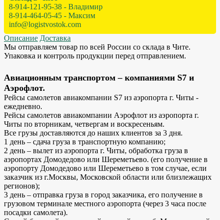
8-914-121-95-38 - Владимир
8-914-464-05-45 - Максим
info@logistvostok.com
Описание
Доставка
Мы отправляем товар по всей России со склада в Чите.
Упаковка и контроль продукции перед отправлением.
Авиационным транспортом – компаниями S7 и
Аэрофлот.
Рейсы самолетов авиакомпании S7 из аэропорта г. Читы -
ежедневно.
Рейсы самолетов авиакомпании Аэрофлот из аэропорта г.
Читы по вторникам, четвергам и воскресеньям.
Все грузы доставляются до наших клиентов за 3 дня.
1 день – сдача груза в транспортную компанию;
2 день – вылет из аэропорта г. Читы, обработка груза в
аэропортах Домодедово или Шереметьево. (его получение в
аэропорту Домодедово или Шереметьево в том случае, если
заказчик из г.Москвы, Московской области или близлежащих
регионов);
3 день – отправка груза в город заказчика, его получение в
грузовом терминале местного аэропорта (через 3 часа после
посадки самолета).