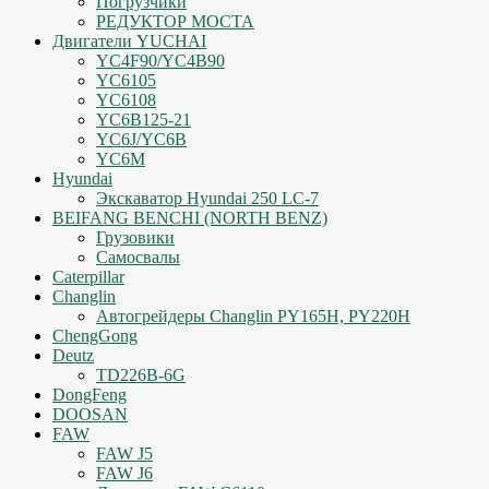
Погрузчики
РЕДУКТОР МОСТА
Двигатели YUCHAI
YC4F90/YC4B90
YC6105
YC6108
YC6B125-21
YC6J/YC6B
YC6M
Hyundai
Экскаватор Hyundai 250 LC-7
BEIFANG BENCHI (NORTH BENZ)
Грузовики
Самосвалы
Caterpillar
Changlin
Автогрейдеры Changlin PY165H, PY220H
ChengGong
Deutz
TD226B-6G
DongFeng
DOOSAN
FAW
FAW J5
FAW J6