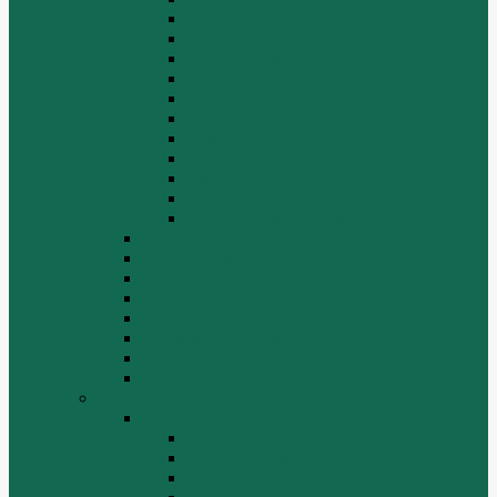
Двигатель
Задний мост
Задняя подвеска
КПП
Кузов/Кабина
Передняя подвеска
Рама
Рулевое управление
Средний мост
Сцепление
Электрооборудование
КПП
Подвеска, мосты
Рулевой механизм
СТАРТЕРЫ И ГЕНЕРАТОРЫ
Топливная система
Тормозная система
Фильтры
Электрика
Shantui
SD16
Бортовая
Гидросистема
Гидротрансформатор