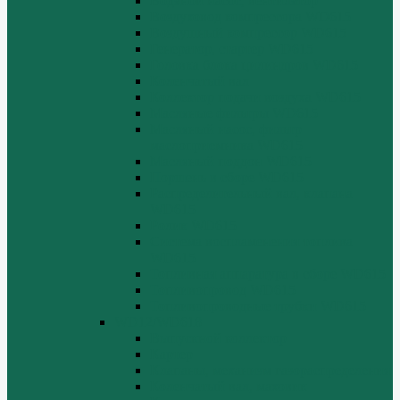
Водяной насос, вентилятор
Воздуховод компрессора WD615
Воздушный компрессор WD615
Генератор, стартер WD615
Головка блока цилиндров WD615
Коленчатый вал
Коллектор подачи воздуха WD615
Масляные фильтры WD615
Масляный насос, фильтр
маслоприемника WD615
Масляный поддон WD615
Поршень в сборе WD615
Распределительный вал, клапана
WD615
Ролик WD615
Система воспламенения топлива
WD615
Топливная аппаратура в сборе WD615
Топливопровод WD615
Топливопроводные трубки WD615
WD12/WD618
Выпускной коллектор
Картер
Клапаны, механизм газораспределения
Коленчатый вал, маховик