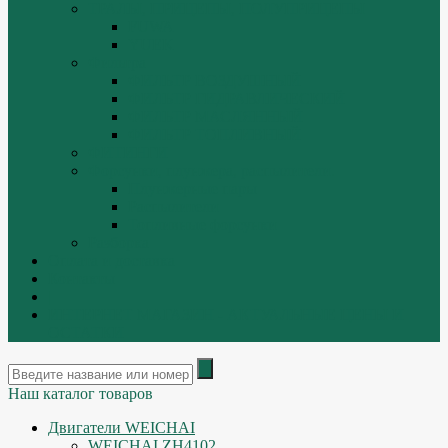
ТРАЛЫ, ПРИЦЕПЫ, ПОЛУПРИЦЕПЫ
FUWA
YUEK
Фильтра
ФИЛЬТР ВОЗДУШНЫЙ
ФИЛЬТР ГИДРАВЛИЧЕСКИЙ
ФИЛЬТР МАСЛЯННЫЙ
ФИЛЬТР ТОПЛИВНЫЙ
ФИТИНГИ
Форсунки, плунжера, распылители.
Плунжерные пары
Распылители
Топливные форсунки
Разборка
Оплата и доставка
Контакты
|
ИНТЕРНЕТ МАГАЗИН - АКТУАЛЬНЫЕ ЦЕНЫ И
ОСТАТКИ
Наш каталог товаров
Двигатели WEICHAI
WEICHAI ZH4102