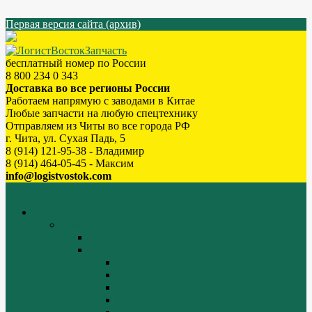
Первая версия сайта (архив)
бесплатный номер по России
8 800 234 0 343
Доставка во все регионы России
Работаем напрямую с заводами в Китае
Любые запчасти на любую спецтехнику
Отправляем из Читы во все города РФ
г. Чита, ул. Сухая Падь, 5
8 (914) 121-95-38 - Владимир
8 (914) 464-05-45 - Максим
info@logistvostok.com
Меню
каталог товаров
Двигатели WEICHAI
WEICHAI ZH4102
WD10/WD615 (EURO-2)
Блок цилиндров (1)
Блок цилиндров (2)
Блок цилиндров (3)
Блок цилиндров (4)