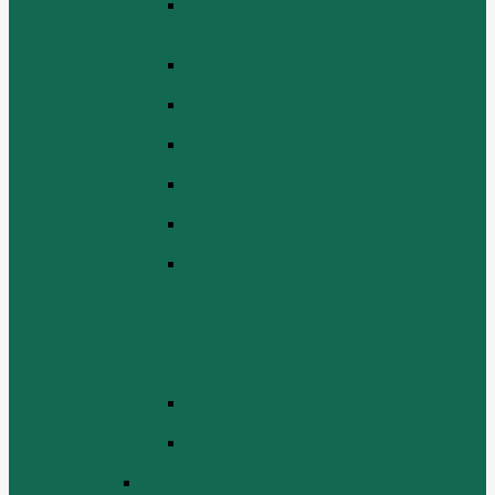
ЭЛЕКТРИЧЕСКАЯ СИСТЕМА В
СБОРЕ (ELECTRICAL SYSTEM
ASSEMBLY)
БЛОК ЦИЛИНДРОВ (CYLINDER
BLOCK ASSEMBLY)
ГОЛОВКА ЦИЛИНДРА В СБОРЕ
(CYLINDER HEAD ASSEMBLY )
СБОРКА ВОЗДУХА В СБОРЕ (AIR
COMREMBLY ASSEMBLY)
СБОРКА ПИТАНИЯ (CLUTCH AND
POWER TAKE-OFF ASSEMBLEY)
СБОРКА РАСПРЕДВАЛА
(CAMSHAFT ASSEMBLY)
СБОРКА ТОПЛИВНОЙ СИСТЕМЫ,
СБОРКА ТОПЛИВНОГО НАСОСА,
СБОРКА ТОПЛИВНОГО
ИНЖЕКТОРА (FUEL SYSTEM
ASSEMMBLY, FUFL INJECTION
PUMP ASSEMBLY, FUEL INJECTOR
ASSEMBIY)
СИСТЕМА ВЫПУСКА СИСТЕМЫ
(EXHAUST SYSTEM ASSEMBLY)
СИСТЕМА ОХЛАЖДЕНИЯ В СБОРЕ
(COOLING SYSTEM ASSEMBLY)
Двигатель WD 615 ЕВРО 3