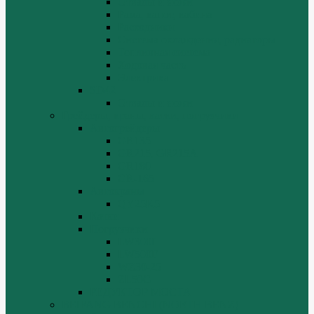
Отвалы и ножи
Рама, капот, кабина
Расходники
Система охлаждения, радиаторы
Топливная система
Ходовая часть
Электрика
SD42
Отвалы и ножи
Грейдеры, краны, катки, погрузчики
Автогрейдеры
GR135
GR215, GR215A
GR180
GR-165
Автокраны
QY25K5
Катки
Погрузчики
LW300f
LW500F
WZ30-25
ZL50G
РЕДУКТОР МОСТА
BEIFANG BENCHI (NORTH BENZ)