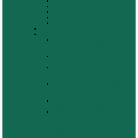
Крышка цилиндра
Крышка шестерен, картер маховика
Масляный насос и масляный фильтр
Масляный поддон
Шатун, поршень
WD615G220
ZHBG14-A
Коленчатый вал и сборка маховика
(CRANKSHAFT AND FLYWHEEL
ASSEMBLY)
ОСНОВАНИЕ БАЗОВОЙ РАМЫ
(BASE FRAME ASSEMBLY)
ПОРШЕНЬ И СОЕДИНИТЕЛЬНАЯ
ШАБЛОНА В СБОРЕ (PISTON &
CONNECTING ROD ASSEMBLY)
СБОРКА СИСТЕМЫ СМАЗКИ
НЕФТИ (LUBRICATING OIL
SYSTEM ASSEMBLY)
СИСТЕМА СИСТЕМЫ ВОЗДУХА
(AIR INTAKE SYSTEM ASSEMBLY)
ТУРБОЧАРГЕР И ЕГО СИСТЕМА
СМАЗКИ СМАЗКИ
(TURBOCHARGER AND ITS
LUBRICATING OIL SYSTEM
ASSEMBLY)