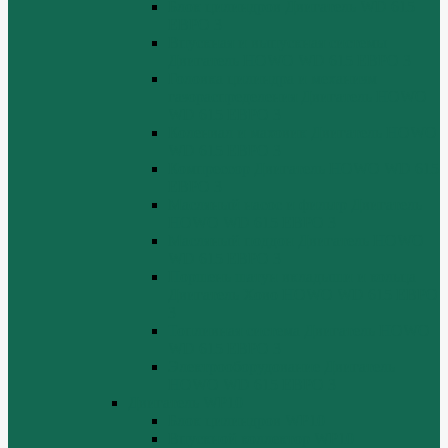
Блок цилиндров Двигатель WD 615
ЕВРО 3
Впускная и выпускная системы
Двигатель HOWO WD 615 ЕВРО 3
Головка цилиндра и механизм
газораспределения Двигатель HOWO
WD 615 ЕВРО 3
Коленвал и маховик Двигатель HOWO
WD 615 ЕВРО 3
Компрессор Двигатель HOWO WD 615
ЕВРО 3
Масляный насос и фильтр Двигатель
HOWO WD 615 ЕВРО 3
Масляный поддон Двигатель HOWO
WD 615 ЕВРО 3
Поршень шатун вкладыши и кольца
Двигатель Хово HOWO WD 615 ЕВРО
3
Топливная система Двигатель HOWO
WD 615 ЕВРО 3
Электрооборудование Двигатель
HOWO WD 615 ЕВРО 3
Двигатель WP10
Блок цилиндров WP10
Впускной коллектор WP10