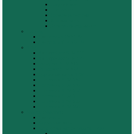
Средний мост.
Сцепление
Тормозная система.
Ходовая часть
Электрооборудование
LuGong
Двигатель 4DW81-37
Двигатель YT4B2Z-24
SEM
Автогрейдер SEM 919
Автогрейдер SEM 922
Бульдозер SEM 816
Бульдозер SEM 822
Дорожный каток SEM 512
Погрузчик SEM 630
Погрузчик SEM 636
Погрузчик SEM 652
Погрузчик SEM 655
Погрузчик SEM 656
Погрузчик SEM 660
Shaanxi (Shacman)
Двигатель
Карданные валы
Каталог запчастей Shaanxi F2000
Валы карданные