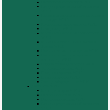
Выпускной коллектор WP10
Газораспределительный механизм
WP10
Головка цилиндра и крышка головки
цилиндра WP10
Коленчатый вал и маховик WP10
Компрессор WP10
Масляный насос и маслозаборник
WP10
Масляный охладитель и масляный
фильтр WP10
Насос системы охлаждения WP10
Насос системы охлаждения и
вентилятор WP10
Поддон блока цилиндров WP10
Топливная система WP10
Шатун и поршень WP10
Шкив натяжной WP10
Электрооборудование WP10
Двигатель WP12
Блок цилиндров WP12
Впускная система WP12
Выхлопная система WP12
Газораспределительный механизм
WP12