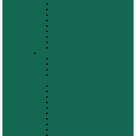
Вспомогательные агрегаты двигателя
Кабина
Коробка передач
Муфта сцепления
Передняя и задняя подвески
Передняя ось и рулевой механизм
Рама кузова
Тормозная и воздушная системы
Электрооборудование
Каталог запчастей HOWO
ZF S6-120
Двигатель Euro 2
Двигатель ЕВРО-3
Дополнительное оборудование
двигателя
Задний мост
Карданный вал
КПП
КПП FULLER
КПП.ZF 5S-111GP, 5S-150GP,4S-130GP.
Кузов/Кабина
Механизм подвески
Передний мост
Рама
Рулевой механизм