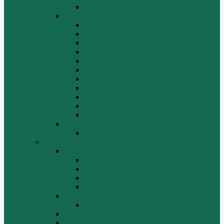
Электрика
SD32
Бортовая
Гидросистема
Гидротрансформатор
КПП
Отвалы и ножи
Рама, капот, кабина
Расходники
Система охлаждения, радиаторы
Топливная система
Ходовая часть
Электрика
SD42
Отвалы и ножи
Грейдеры, краны, катки, погрузчики
Автогрейдеры
GR135
GR215, GR215A
GR180
GR-165
Автокраны
QY25K5
Катки
Погрузчики