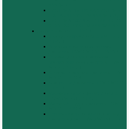
ASSEMBIY)
СИСТЕМА ВЫПУСКА СИСТЕМЫ
(EXHAUST SYSTEM ASSEMBLY)
СИСТЕМА ОХЛАЖДЕНИЯ В СБОРЕ
(COOLING SYSTEM ASSEMBLY)
Двигатель WD 615 ЕВРО 3
Блок цилиндров Двигатель WD 615
ЕВРО 3
Впускная и выпускная системы
Двигатель HOWO WD 615 ЕВРО 3
Головка цилиндра и механизм
газораспределения Двигатель HOWO
WD 615 ЕВРО 3
Коленвал и маховик Двигатель HOWO
WD 615 ЕВРО 3
Компрессор Двигатель HOWO WD 615
ЕВРО 3
Масляный насос и фильтр Двигатель
HOWO WD 615 ЕВРО 3
Масляный поддон Двигатель HOWO
WD 615 ЕВРО 3
Поршень шатун вкладыши и кольца
Двигатель Хово HOWO WD 615 ЕВРО
3