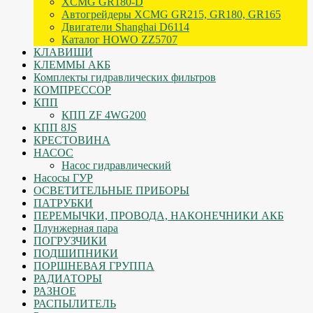
XCMG GR180-D
Автогрейдеры XCMG GR215, GR180, GR165
Двигатели Shanghai D6114
Каталог HOWO ZZ5707
КЛАВИШИ
КЛЕММЫ АКБ
Комплекты гидравлических фильтров
КОМПРЕССОР
КПП
КПП ZF 4WG200
КПП 8JS
КРЕСТОВИНА
НАСОС
Насос гидравлический
Насосы ГУР
ОСВЕТИТЕЛЬНЫЕ ПРИБОРЫ
ПАТРУБКИ
ПЕРЕМЫЧКИ, ПРОВОДА, НАКОНЕЧНИКИ АКБ
Плунжерная пара
ПОГРУЗЧИКИ
ПОДШИПНИКИ
ПОРШНЕВАЯ ГРУППА
РАДИАТОРЫ
РАЗНОЕ
РАСПЫЛИТЕЛЬ