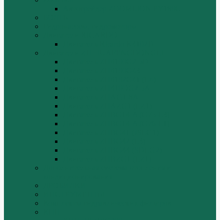
Автогрейдер ZOOMLION PY180C
БОЛТЫ
Гидронасосы, гидромоторы
Двигатели RICARDO
Двигатель Ricardo K4102D
Двигатели ZH HUAFENGDONGLI
Двигатель ZH4100G2-5D
Двигатель ZH4100G43
Двигатель ZH4102G41 (L4)
Двигатель ZH410OG2-5A
Двигатель ZHAG1-8A
Двигатель ZHAZG1 (LZ1)
Двигатель ZHBG14-A (G75-L3)
Двигатель ZHBG14-A (G76-L1)
Двигатель ZHBG41 (JSLG1)
Двигатель ZHBG42 (L3)
Двигатель ZHBG44 (SDLG2)
Двигатель ZHBZG1 (LZ1)
Дополнительная система отопления и
кондиционирования
ДРОБИЛКИ
ИНСТРУМЕНТЫ
Комплекты гидравлических фильтров
КПП