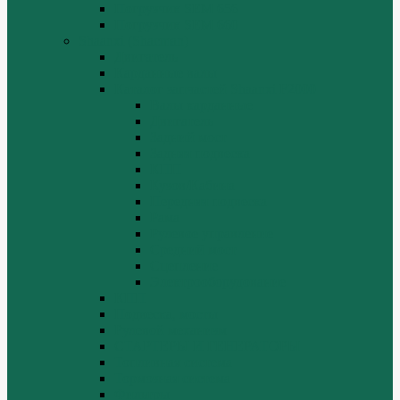
Погрузчик SEM 656
Погрузчик SEM 660
Shaanxi (Shacman)
Двигатель
Карданные валы
Каталог запчастей Shaanxi F2000
Валы карданные
Двигатель
Задний мост
Задняя подвеска
КПП
Кузов/Кабина
Передняя подвеска
Рама
Рулевое управление
Средний мост
Сцепление
Электрооборудование
КПП
Подвеска, мосты
Рулевой механизм
СТАРТЕРЫ И ГЕНЕРАТОРЫ
Топливная система
Тормозная система
Фильтры