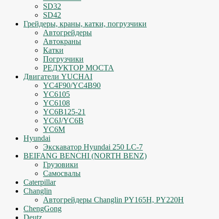
SD32
SD42
Грейдеры, краны, катки, погрузчики
Автогрейдеры
Автокраны
Катки
Погрузчики
РЕДУКТОР МОСТА
Двигатели YUCHAI
YC4F90/YC4B90
YC6105
YC6108
YC6B125-21
YC6J/YC6B
YC6M
Hyundai
Экскаватор Hyundai 250 LC-7
BEIFANG BENCHI (NORTH BENZ)
Грузовики
Самосвалы
Caterpillar
Changlin
Автогрейдеры Changlin PY165H, PY220H
ChengGong
Deutz