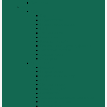
Электрика
Shantui
SD16
Бортовая
Гидросистема
Гидротрансформатор
КПП
Отвалы и ножи
Радиаторы
Рама, капот, кабина
Ремкомплекты, ремни, филтры.
Топливная система
Ходовая часть
Электрика
SD22/SD23
Бортовая
Гидросистема
Гидротрансформатор
КПП
Отвалы и ножи
Рама, капот, кабина
Расходники
Система охлаждения, радиаторы
Топливная система
Ходовая часть