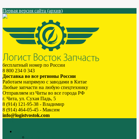
Первая версия сайта (архив)
бесплатный номер по России
8 800 234 0 343
Доставка во все регионы России
Работаем напрямую с заводами в Китае
Любые запчасти на любую спецтехнику
Отправляем из Читы во все города РФ
г. Чита, ул. Сухая Падь, 5
8 (914) 121-95-38 - Владимир
8 (914) 464-05-45 - Максим
info@logistvostok.com
Меню
каталог товаров
Двигатели WEICHAI