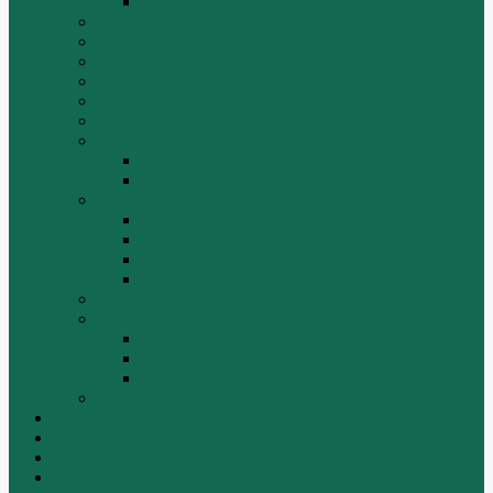
КПП ZF 4WG200
ОСВЕТИТЕЛЬНЫЕ ПРИБОРЫ
ПОГРУЗЧИКИ
РАДИАТОРЫ
Ремни
САЛЬНИКИ
Стакан форсунки
ТРАЛЫ, ПРИЦЕПЫ, ПОЛУПРИЦЕПЫ
FUWA
YUEK
Фильтра
ФИЛЬТР ВОЗДУШНЫЙ
ФИЛЬТР ГИДРАВЛИЧЕСКИЙ
ФИЛЬТР МАСЛЯННЫЙ
ФИЛЬТР ТОПЛИВНЫЙ
ФИТИНГИ
Форсунки, плунжера, распылители.
Плунжерные пары
Распылители
Топливные форсунки
Разборка
Оплата и доставка
Контакты
|
ИНТЕРНЕТ МАГАЗИН - АКТУАЛЬНЫЕ ЦЕНЫ И