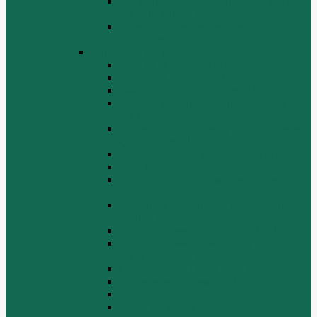
Топливная система Двигатель HOWO
WD 615 ЕВРО 3
Электрооборудование Двигатель
HOWO WD 615 ЕВРО 3
Двигатель WP10
Блок цилиндров WP10
Впускной коллектор WP10
Выпускной коллектор WP10
Газораспределительный механизм
WP10
Головка цилиндра и крышка головки
цилиндра WP10
Коленчатый вал и маховик WP10
Компрессор WP10
Масляный насос и маслозаборник
WP10
Масляный охладитель и масляный
фильтр WP10
Насос системы охлаждения WP10
Насос системы охлаждения и
вентилятор WP10
Поддон блока цилиндров WP10
Топливная система WP10
Шатун и поршень WP10
Шкив натяжной WP10