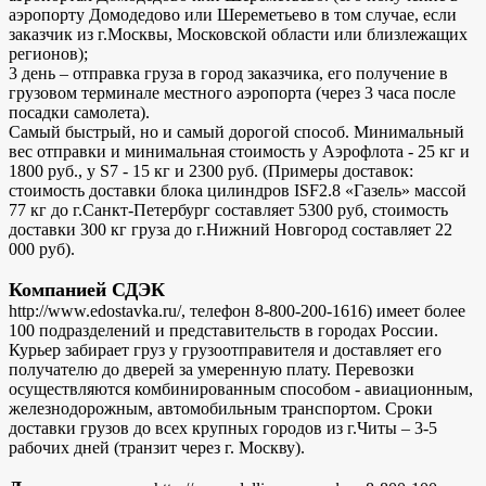
аэропорту Домодедово или Шереметьево в том случае, если
заказчик из г.Москвы, Московской области или близлежащих
регионов);
3 день – отправка груза в город заказчика, его получение в
грузовом терминале местного аэропорта (через 3 часа после
посадки самолета).
Самый быстрый, но и самый дорогой способ. Минимальный
вес отправки и минимальная стоимость у Аэрофлота - 25 кг и
1800 руб., у S7 - 15 кг и 2300 руб. (Примеры доставок:
стоимость доставки блока цилиндров ISF2.8 «Газель» массой
77 кг до г.Санкт-Петербург составляет 5300 руб, стоимость
доставки 300 кг груза до г.Нижний Новгород составляет 22
000 руб).
Компанией СДЭК
http://www.edostavka.ru/, телефон 8-800-200-1616) имеет более
100 подразделений и представительств в городах России.
Курьер забирает груз у грузоотправителя и доставляет его
получателю до дверей за умеренную плату. Перевозки
осуществляются комбинированным способом - авиационным,
железнодорожным, автомобильным транспортом. Сроки
доставки грузов до всех крупных городов из г.Читы – 3-5
рабочих дней (транзит через г. Москву).