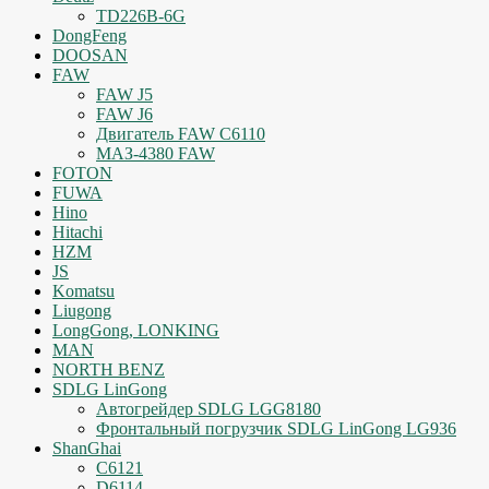
TD226B-6G
DongFeng
DOOSAN
FAW
FAW J5
FAW J6
Двигатель FAW C6110
МАЗ-4380 FAW
FOTON
FUWA
Hino
Hitachi
HZM
JS
Komatsu
Liugong
LongGong, LONKING
MAN
NORTH BENZ
SDLG LinGong
Автогрейдер SDLG LGG8180
Фронтальный погрузчик SDLG LinGong LG936
ShanGhai
C6121
D6114