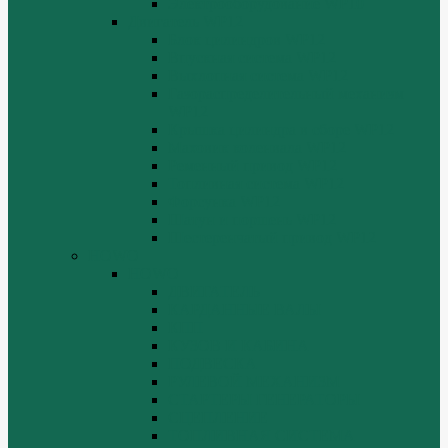
Электрооборудование WP10
Двигатель WP12
Блок цилиндров WP12
Впускная система WP12
Выхлопная система WP12
Газораспределительный механизм
WP12
Крышка цилиндра в сборе WP12
Маховик коленвала WP12
Ременный привод WP12
Топливная система WP12
Форсунка WP12
Шатун и поршень WP12
Шестеренчатый привод WP12
HOWO
HOWO
ДВИГАТЕЛЬ
КАРДАННЫЕ ВАЛЫ
КПП
КУЗОВ И КАБИНА
ПОДВЕСКА
РУЛЕВОЙ МЕХАНИЗМ
СТАРТЕРЫ ГЕНЕРАТОРЫ
СЦЕПЛЕНИЕ
ТОПЛИВНАЯ СИСТЕМА