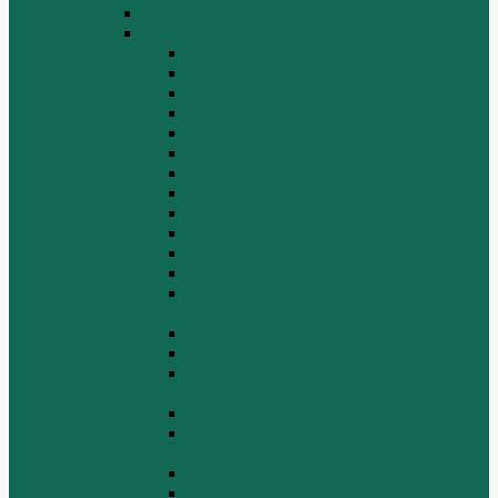
WEICHAI ZH4102
WD10/WD615 (EURO-2)
Блок цилиндров (1)
Блок цилиндров (2)
Блок цилиндров (3)
Блок цилиндров (4)
Водяной насос, вентилятор
Воздуховод компрессора WD615
Воздушный компрессор WD615
Генератор, стартер WD615
Головка блока цилиндров WD615
Коленчатый вал
Коллектор подачи воздуха WD615
Масляные фильтры WD615
Масляный насос, фильтр
маслоприемника WD615
Масляный поддон WD615
Поршень в сборе WD615
Распределительный вал, клапана
WD615
Ролик WD615
Система воспламенения топлива
WD615
Топливная аппаратура в сборе WD615
Топливопровод WD615