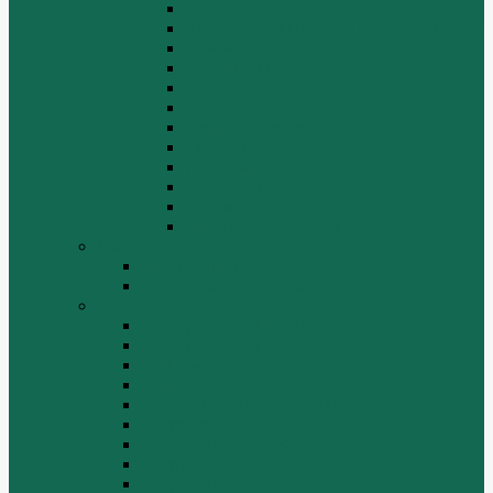
КПП FULLER
КПП.ZF 5S-111GP, 5S-150GP,4S-130GP.
Кузов/Кабина
Механизм подвески
Передний мост
Рама
Рулевой механизм
Средний мост.
Сцепление
Тормозная система.
Ходовая часть
Электрооборудование
LuGong
Двигатель 4DW81-37
Двигатель YT4B2Z-24
SEM
Автогрейдер SEM 919
Автогрейдер SEM 922
Бульдозер SEM 816
Бульдозер SEM 822
Дорожный каток SEM 512
Погрузчик SEM 630
Погрузчик SEM 636
Погрузчик SEM 652
Погрузчик SEM 655