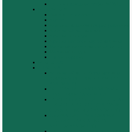
Топливопроводные трубки WD615
WD12/WD618
Выпускной коллектор
Картер
Клапаны, механизм газораспределения
Коленчатый вал, маховик
Крышка цилиндра
Крышка шестерен, картер маховика
Масляный насос и масляный фильтр
Масляный поддон
Шатун, поршень
WD615G220
ZHBG14-A
Коленчатый вал и сборка маховика
(CRANKSHAFT AND FLYWHEEL
ASSEMBLY)
ОСНОВАНИЕ БАЗОВОЙ РАМЫ
(BASE FRAME ASSEMBLY)
ПОРШЕНЬ И СОЕДИНИТЕЛЬНАЯ
ШАБЛОНА В СБОРЕ (PISTON &
CONNECTING ROD ASSEMBLY)
СБОРКА СИСТЕМЫ СМАЗКИ
НЕФТИ (LUBRICATING OIL
SYSTEM ASSEMBLY)
СИСТЕМА СИСТЕМЫ ВОЗДУХА