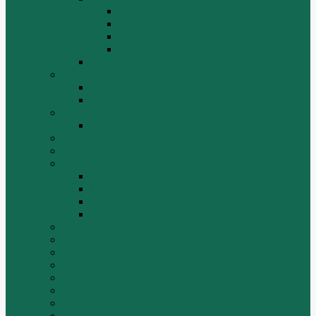
LW300f
LW500F
WZ30-25
ZL50G
РЕДУКТОР МОСТА
BEIFANG BENCHI (NORTH BENZ)
Грузовики
Самосвалы
Changlin
Автогрейдеры Changlin PY165H, PY220H
ChengGong
DOOSAN
FAW
FAW J5
FAW J6
Двигатель FAW C6110
МАЗ-4380 FAW
FOTON
HZM
LongGong, LONKING
TIEMA
Volvo
XGMA
YTO
Zoomlion