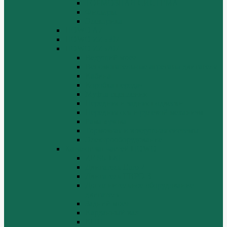
ТОРМОЗНАЯ СИСТЕМА
Фильтры
Электрика
HOWO A7
HOWO ZZ5507
HOWO ZZ5707
Ведущий мост
Вспомогательные агрегаты двигателя
Кабина
Коробка передач
Муфта сцепления
Передняя и задняя подвески
Передняя ось и рулевой механизм
Рама кузова
Тормозная и воздушная системы
Электрооборудование
Каталог запчастей HOWO
ZF S6-120
Двигатель Euro 2
Двигатель ЕВРО-3
Дополнительное оборудование
двигателя
Задний мост
Карданный вал
КПП