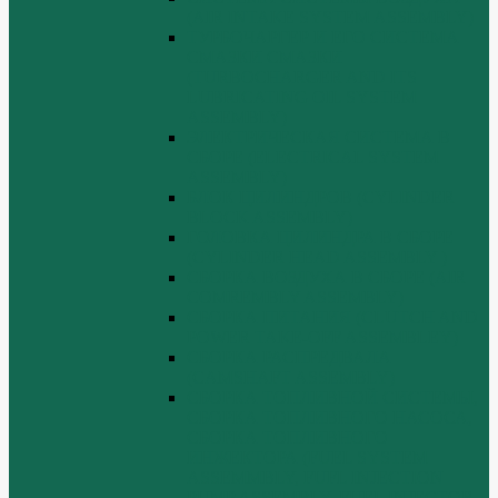
(AIR INTAKE SYSTEM ASSEMBLY)
ТУРБОЧАРГЕР И ЕГО СИСТЕМА
СМАЗКИ СМАЗКИ
(TURBOCHARGER AND ITS
LUBRICATING OIL SYSTEM
ASSEMBLY)
ЭЛЕКТРИЧЕСКАЯ СИСТЕМА В
СБОРЕ (ELECTRICAL SYSTEM
ASSEMBLY)
БЛОК ЦИЛИНДРОВ (CYLINDER
BLOCK ASSEMBLY)
ГОЛОВКА ЦИЛИНДРА В СБОРЕ
(CYLINDER HEAD ASSEMBLY )
СБОРКА ВОЗДУХА В СБОРЕ (AIR
COMREMBLY ASSEMBLY)
СБОРКА ПИТАНИЯ (CLUTCH AND
POWER TAKE-OFF ASSEMBLEY)
СБОРКА РАСПРЕДВАЛА
(CAMSHAFT ASSEMBLY)
СБОРКА ТОПЛИВНОЙ СИСТЕМЫ,
СБОРКА ТОПЛИВНОГО НАСОСА,
СБОРКА ТОПЛИВНОГО
ИНЖЕКТОРА (FUEL SYSTEM
ASSEMMBLY, FUFL INJECTION
PUMP ASSEMBLY, FUEL INJECTOR