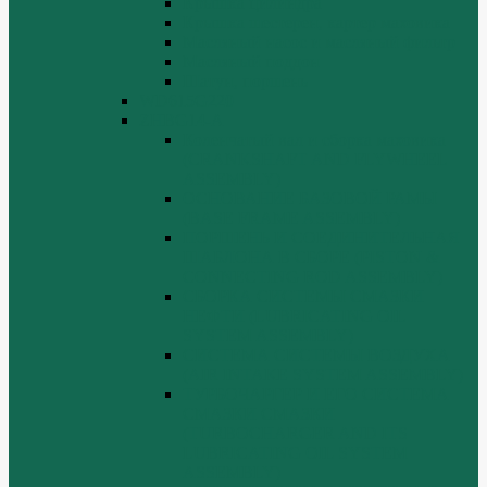
Крышка цилиндра
Крышка шестерен, картер маховика
Масляный насос и масляный фильтр
Масляный поддон
Шатун, поршень
WD615G220
ZHBG14-A
Коленчатый вал и сборка маховика
(CRANKSHAFT AND FLYWHEEL
ASSEMBLY)
ОСНОВАНИЕ БАЗОВОЙ РАМЫ
(BASE FRAME ASSEMBLY)
ПОРШЕНЬ И СОЕДИНИТЕЛЬНАЯ
ШАБЛОНА В СБОРЕ (PISTON &
CONNECTING ROD ASSEMBLY)
СБОРКА СИСТЕМЫ СМАЗКИ
НЕФТИ (LUBRICATING OIL
SYSTEM ASSEMBLY)
СИСТЕМА СИСТЕМЫ ВОЗДУХА
(AIR INTAKE SYSTEM ASSEMBLY)
ТУРБОЧАРГЕР И ЕГО СИСТЕМА
СМАЗКИ СМАЗКИ
(TURBOCHARGER AND ITS
LUBRICATING OIL SYSTEM
ASSEMBLY)