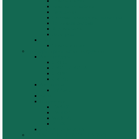
Отвалы и ножи
Рама, капот, кабина
Расходники
Система охлаждения, радиаторы
Топливная система
Ходовая часть
Электрика
SD42
Отвалы и ножи
Грейдеры, краны, катки, погрузчики
Автогрейдеры
GR135
GR215, GR215A
GR180
GR-165
Автокраны
QY25K5
Катки
Погрузчики
LW300f
LW500F
WZ30-25
ZL50G
РЕДУКТОР МОСТА
BEIFANG BENCHI (NORTH BENZ)