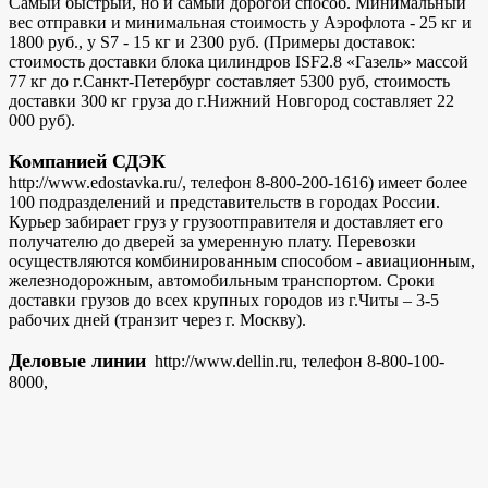
Самый быстрый, но и самый дорогой способ. Минимальный
вес отправки и минимальная стоимость у Аэрофлота - 25 кг и
1800 руб., у S7 - 15 кг и 2300 руб. (Примеры доставок:
стоимость доставки блока цилиндров ISF2.8 «Газель» массой
77 кг до г.Санкт-Петербург составляет 5300 руб, стоимость
доставки 300 кг груза до г.Нижний Новгород составляет 22
000 руб).
Компанией СДЭК
http://www.edostavka.ru/, телефон 8-800-200-1616) имеет более
100 подразделений и представительств в городах России.
Курьер забирает груз у грузоотправителя и доставляет его
получателю до дверей за умеренную плату. Перевозки
осуществляются комбинированным способом - авиационным,
железнодорожным, автомобильным транспортом. Сроки
доставки грузов до всех крупных городов из г.Читы – 3-5
рабочих дней (транзит через г. Москву).
Деловые линии
http://www.dellin.ru, телефон 8-800-100-
8000,