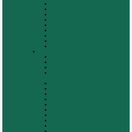
Вспомогательные агрегаты двигателя
Кабина
Коробка передач
Муфта сцепления
Передняя и задняя подвески
Передняя ось и рулевой механизм
Рама кузова
Тормозная и воздушная системы
Электрооборудование
Каталог запчастей HOWO
ZF S6-120
Двигатель Euro 2
Двигатель ЕВРО-3
Дополнительное оборудование
двигателя
Задний мост
Карданный вал
КПП
КПП FULLER
КПП.ZF 5S-111GP, 5S-150GP,4S-130GP.
Кузов/Кабина
Механизм подвески
Передний мост
Рама
Рулевой механизм