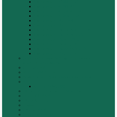
Двигатель ZH4100G2-5D
Двигатель ZH4100G43
Двигатель ZH4102G41 (L4)
Двигатель ZH410OG2-5A
Двигатель ZHAG1-8A
Двигатель ZHAZG1 (LZ1)
Двигатель ZHBG14-A (G75-L3)
Двигатель ZHBG14-A (G76-L1)
Двигатель ZHBG41 (JSLG1)
Двигатель ZHBG42 (L3)
Двигатель ZHBG44 (SDLG2)
Двигатель ZHBZG1 (LZ1)
Дополнительная система отопления и
кондиционирования
ДРОБИЛКИ
ИНСТРУМЕНТЫ
Комплекты гидравлических фильтров
КПП
КПП ZF 4WG200
ОСВЕТИТЕЛЬНЫЕ ПРИБОРЫ
ПОГРУЗЧИКИ
РАДИАТОРЫ
Ремни
САЛЬНИКИ
Стакан форсунки