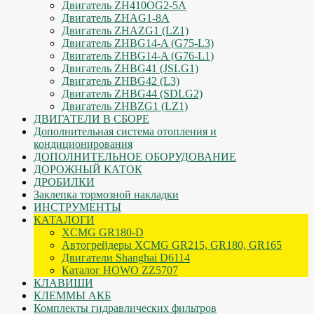
Двигатель ZH410OG2-5A
Двигатель ZHAG1-8A
Двигатель ZHAZG1 (LZ1)
Двигатель ZHBG14-A (G75-L3)
Двигатель ZHBG14-A (G76-L1)
Двигатель ZHBG41 (JSLG1)
Двигатель ZHBG42 (L3)
Двигатель ZHBG44 (SDLG2)
Двигатель ZHBZG1 (LZ1)
ДВИГАТЕЛИ В СБОРЕ
Дополнительная система отопления и
кондиционирования
ДОПОЛНИТЕЛЬНОЕ ОБОРУДОВАНИЕ
ДОРОЖНЫЙ КАТОК
ДРОБИЛКИ
Заклепка тормозной накладки
ИНСТРУМЕНТЫ
КАТАЛОГИ
XCMG GR180-D
Автогрейдеры XCMG GR215, GR180, GR165
Двигатели Shanghai D6114
Каталог HOWO ZZ5707
КЛАВИШИ
КЛЕММЫ АКБ
Комплекты гидравлических фильтров