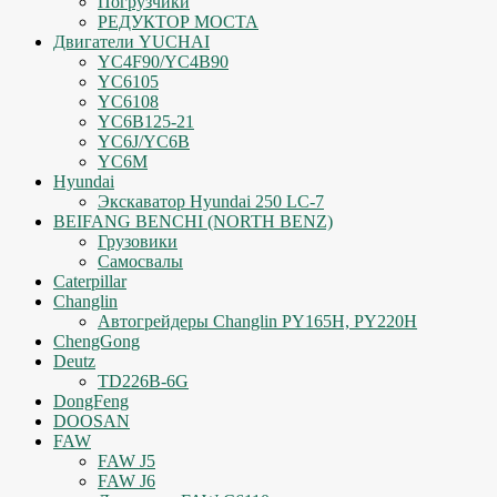
Погрузчики
РЕДУКТОР МОСТА
Двигатели YUCHAI
YC4F90/YC4B90
YC6105
YC6108
YC6B125-21
YC6J/YC6B
YC6M
Hyundai
Экскаватор Hyundai 250 LC-7
BEIFANG BENCHI (NORTH BENZ)
Грузовики
Самосвалы
Caterpillar
Changlin
Автогрейдеры Changlin PY165H, PY220H
ChengGong
Deutz
TD226B-6G
DongFeng
DOOSAN
FAW
FAW J5
FAW J6