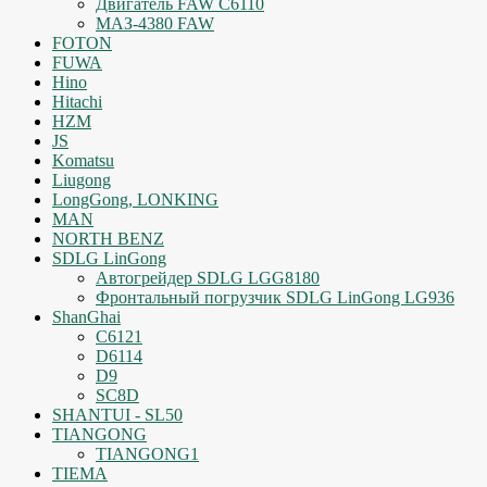
Двигатель FAW C6110
МАЗ-4380 FAW
FOTON
FUWA
Hino
Hitachi
HZM
JS
Komatsu
Liugong
LongGong, LONKING
MAN
NORTH BENZ
SDLG LinGong
Автогрейдер SDLG LGG8180
Фронтальный погрузчик SDLG LinGong LG936
ShanGhai
C6121
D6114
D9
SC8D
SHANTUI - SL50
TIANGONG
TIANGONG1
TIEMA