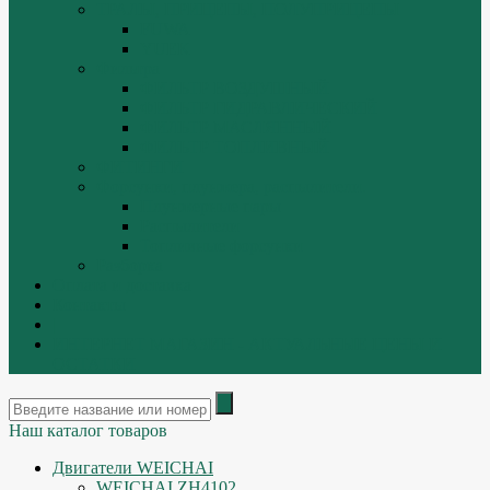
ТРАЛЫ, ПРИЦЕПЫ, ПОЛУПРИЦЕПЫ
FUWA
YUEK
Фильтра
ФИЛЬТР ВОЗДУШНЫЙ
ФИЛЬТР ГИДРАВЛИЧЕСКИЙ
ФИЛЬТР МАСЛЯННЫЙ
ФИЛЬТР ТОПЛИВНЫЙ
ФИТИНГИ
Форсунки, плунжера, распылители.
Плунжерные пары
Распылители
Топливные форсунки
Разборка
Оплата и доставка
Контакты
|
ИНТЕРНЕТ МАГАЗИН - АКТУАЛЬНЫЕ ЦЕНЫ И
ОСТАТКИ
Наш каталог товаров
Двигатели WEICHAI
WEICHAI ZH4102