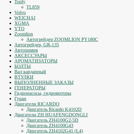
Tonly
TL859
Volvo
WEICHAI
XGMA
YTO
Zoomlion
Автогрейдер ZOOMLION PY180C
Автогрейдер, GR-135
Автохимия
АКСЕССУАРЫ
АРОМАТИЗАТОРЫ
БОЛТЫ
Вал карданный
ВТУЛКИ
ВЫПОЛНЕННЫЕ ЗАКАЗЫ
ГЕНЕРАТОРЫ
Гидронасосы, гидромоторы
Гуран
Двигатели RICARDO
Двигатель Ricardo K4102D
Двигатели ZH HUAFENGDONGLI
Двигатель ZH4100G2-5D
Двигатель ZH4100G43
Двигатель ZH4102G41 (L4)