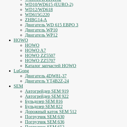
WD10/WD615 (EURO-2)
WD12/WD618
WD615G220
ZHBG14-A
Двигатель WD 615 ЕВРО 3
Двигатель WP10
Двигатель WP12
HOWO
HOWO
HOWO A7
HOWO ZZ5507
HOWO ZZ5707
Каталог запчастей HOWO
LuGong
Двигатель 4DW81-37
Двигатель YT4B2Z-24
SEM
Автогрейдер SEM 919
Автогрейдер SEM 922
Бульдозер SEM 816
Бульдозер SEM 822
Дорожный каток SEM 512
Погрузчик SEM 630
Погрузчик SEM 636
Погрузчик SEM 652