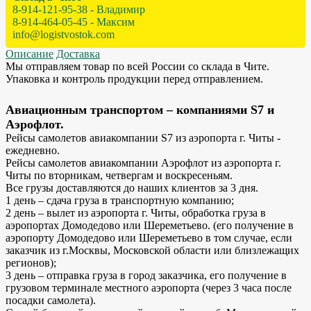
8-914-121-95-38 - Владимир
8-914-464-05-45 - Максим
info@logistvostok.com
Описание
Доставка
Мы отправляем товар по всей России со склада в Чите.
Упаковка и контроль продукции перед отправлением.
Авиационным транспортом – компаниями S7 и
Аэрофлот.
Рейсы самолетов авиакомпании S7 из аэропорта г. Читы -
ежедневно.
Рейсы самолетов авиакомпании Аэрофлот из аэропорта г.
Читы по вторникам, четвергам и воскресеньям.
Все грузы доставляются до наших клиентов за 3 дня.
1 день – сдача груза в транспортную компанию;
2 день – вылет из аэропорта г. Читы, обработка груза в
аэропортах Домодедово или Шереметьево. (его получение в
аэропорту Домодедово или Шереметьево в том случае, если
заказчик из г.Москвы, Московской области или близлежащих
регионов);
3 день – отправка груза в город заказчика, его получение в
грузовом терминале местного аэропорта (через 3 часа после
посадки самолета).