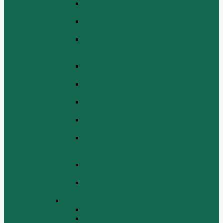
Блок цилиндров Двигатель WD 615
ЕВРО 3
Впускная и выпускная системы
Двигатель HOWO WD 615 ЕВРО 3
Головка цилиндра и механизм
газораспределения Двигатель HOWO
WD 615 ЕВРО 3
Коленвал и маховик Двигатель HOWO
WD 615 ЕВРО 3
Компрессор Двигатель HOWO WD 615
ЕВРО 3
Масляный насос и фильтр Двигатель
HOWO WD 615 ЕВРО 3
Масляный поддон Двигатель HOWO
WD 615 ЕВРО 3
Поршень шатун вкладыши и кольца
Двигатель Хово HOWO WD 615 ЕВРО
3
Топливная система Двигатель HOWO
WD 615 ЕВРО 3
Электрооборудование Двигатель
HOWO WD 615 ЕВРО 3
Двигатель WP10
Блок цилиндров WP10
Впускной коллектор WP10