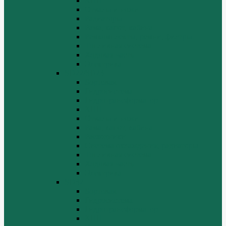
КПП
Отвалы и ножи
Радиаторы
Рама, капот, кабина
Ремкомплекты, ремни, филтры.
Топливная система
Ходовая часть
Электрика
SD22/SD23
Бортовая
Гидросистема
Гидротрансформатор
КПП
Отвалы и ножи
Рама, капот, кабина
Расходники
Система охлаждения, радиаторы
Топливная система
Ходовая часть
Электрика
SD32
Бортовая
Гидросистема
Гидротрансформатор
КПП