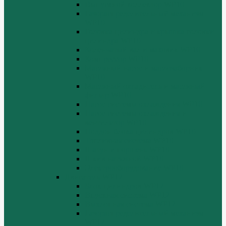
Выпускной коллектор WP10
Газораспределительный механизм
WP10
Головка цилиндра и крышка головки
цилиндра WP10
Коленчатый вал и маховик WP10
Компрессор WP10
Масляный насос и маслозаборник
WP10
Масляный охладитель и масляный
фильтр WP10
Насос системы охлаждения WP10
Насос системы охлаждения и
вентилятор WP10
Поддон блока цилиндров WP10
Топливная система WP10
Шатун и поршень WP10
Шкив натяжной WP10
Электрооборудование WP10
Двигатель WP12
Блок цилиндров WP12
Впускная система WP12
Выхлопная система WP12
Газораспределительный механизм
WP12