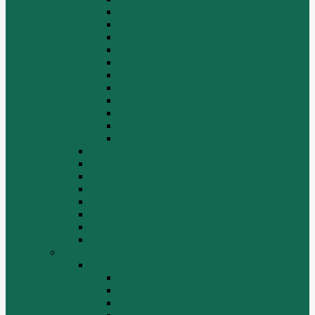
Двигатель
Задний мост
Задняя подвеска
КПП
Кузов/Кабина
Передняя подвеска
Рама
Рулевое управление
Средний мост
Сцепление
Электрооборудование
КПП
Подвеска, мосты
Рулевой механизм
СТАРТЕРЫ И ГЕНЕРАТОРЫ
Топливная система
Тормозная система
Фильтры
Электрика
Shantui
SD16
Бортовая
Гидросистема
Гидротрансформатор