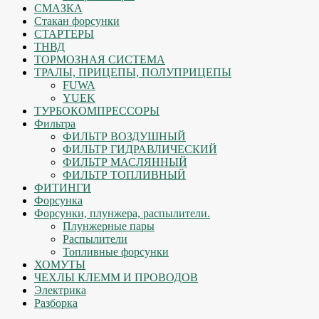
СМАЗКА
Стакан форсунки
СТАРТЕРЫ
ТНВД
ТОРМОЗНАЯ СИСТЕМА
ТРАЛЫ, ПРИЦЕПЫ, ПОЛУПРИЦЕПЫ
FUWA
YUEK
ТУРБОКОМПРЕССОРЫ
Фильтра
ФИЛЬТР ВОЗДУШНЫЙ
ФИЛЬТР ГИДРАВЛИЧЕСКИЙ
ФИЛЬТР МАСЛЯННЫЙ
ФИЛЬТР ТОПЛИВНЫЙ
ФИТИНГИ
Форсунка
Форсунки, плунжера, распылители.
Плунжерные пары
Распылители
Топливные форсунки
ХОМУТЫ
ЧЕХЛЫ КЛЕММ И ПРОВОДОВ
Электрика
Разборка