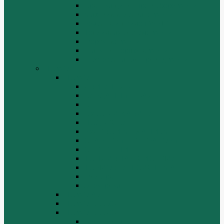
Крышка цилиндра в сборе WP12
Маховик коленвала WP12
Ременный привод WP12
Топливная система WP12
Форсунка WP12
Шатун и поршень WP12
Шестеренчатый привод WP12
HOWO
HOWO
ДВИГАТЕЛЬ
КАРДАННЫЕ ВАЛЫ
КПП
КУЗОВ И КАБИНА
ПОДВЕСКА
РУЛЕВОЙ МЕХАНИЗМ
СТАРТЕРЫ ГЕНЕРАТОРЫ
СЦЕПЛЕНИЕ
ТОПЛИВНАЯ СИСТЕМА
ТОРМОЗНАЯ СИСТЕМА
Фильтры
Электрика
HOWO A7
HOWO ZZ5507
HOWO ZZ5707
Ведущий мост