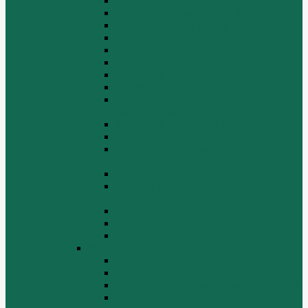
Водяной насос, вентилятор
Воздуховод компрессора WD615
Воздушный компрессор WD615
Генератор, стартер WD615
Головка блока цилиндров WD615
Коленчатый вал
Коллектор подачи воздуха WD615
Масляные фильтры WD615
Масляный насос, фильтр
маслоприемника WD615
Масляный поддон WD615
Поршень в сборе WD615
Распределительный вал, клапана
WD615
Ролик WD615
Система воспламенения топлива
WD615
Топливная аппаратура в сборе WD615
Топливопровод WD615
Топливопроводные трубки WD615
WD12/WD618
Выпускной коллектор
Картер
Клапаны, механизм газораспределения
Коленчатый вал, маховик