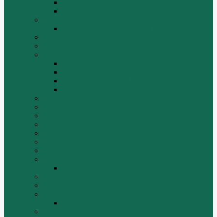
Грузовики
Самосвалы
Changlin
Автогрейдеры Changlin PY165H, PY220H
ChengGong
DOOSAN
FAW
FAW J5
FAW J6
Двигатель FAW C6110
МАЗ-4380 FAW
FOTON
HZM
LongGong, LONKING
TIEMA
Volvo
XGMA
YTO
Zoomlion
Автогрейдер ZOOMLION PY180C
БОЛТЫ
Гидронасосы, гидромоторы
Двигатели RICARDO
Двигатель Ricardo K4102D
Двигатели ZH HUAFENGDONGLI