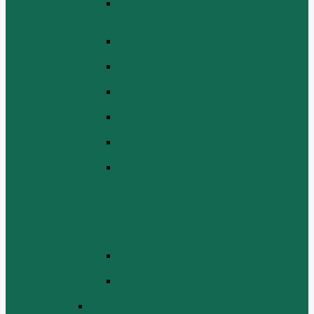
ЭЛЕКТРИЧЕСКАЯ СИСТЕМА В
СБОРЕ (ELECTRICAL SYSTEM
ASSEMBLY)
БЛОК ЦИЛИНДРОВ (CYLINDER
BLOCK ASSEMBLY)
ГОЛОВКА ЦИЛИНДРА В СБОРЕ
(CYLINDER HEAD ASSEMBLY )
СБОРКА ВОЗДУХА В СБОРЕ (AIR
COMREMBLY ASSEMBLY)
СБОРКА ПИТАНИЯ (CLUTCH AND
POWER TAKE-OFF ASSEMBLEY)
СБОРКА РАСПРЕДВАЛА
(CAMSHAFT ASSEMBLY)
СБОРКА ТОПЛИВНОЙ СИСТЕМЫ,
СБОРКА ТОПЛИВНОГО НАСОСА,
СБОРКА ТОПЛИВНОГО
ИНЖЕКТОРА (FUEL SYSTEM
ASSEMMBLY, FUFL INJECTION
PUMP ASSEMBLY, FUEL INJECTOR
ASSEMBIY)
СИСТЕМА ВЫПУСКА СИСТЕМЫ
(EXHAUST SYSTEM ASSEMBLY)
СИСТЕМА ОХЛАЖДЕНИЯ В СБОРЕ
(COOLING SYSTEM ASSEMBLY)
Двигатель WD 615 ЕВРО 3