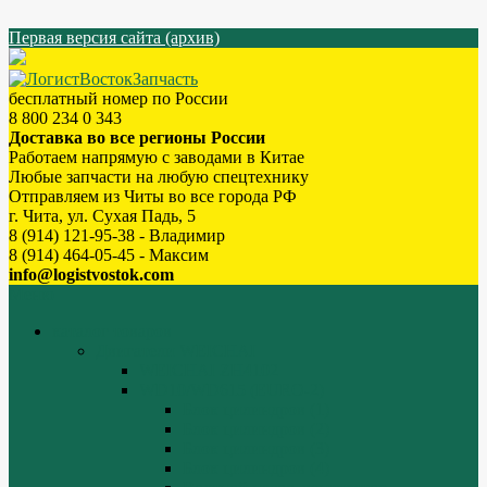
Первая версия сайта (архив)
бесплатный номер по России
8 800 234 0 343
Доставка во все регионы России
Работаем напрямую с заводами в Китае
Любые запчасти на любую спецтехнику
Отправляем из Читы во все города РФ
г. Чита, ул. Сухая Падь, 5
8 (914) 121-95-38 - Владимир
8 (914) 464-05-45 - Максим
info@logistvostok.com
Меню
каталог товаров
Двигатели WEICHAI
WEICHAI ZH4102
WD10/WD615 (EURO-2)
Блок цилиндров (1)
Блок цилиндров (2)
Блок цилиндров (3)
Блок цилиндров (4)