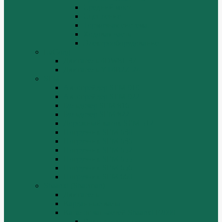
Средний мост.
Сцепление
Тормозная система.
Ходовая часть
Электрооборудование
LuGong
Двигатель 4DW81-37
Двигатель YT4B2Z-24
SEM
Автогрейдер SEM 919
Автогрейдер SEM 922
Бульдозер SEM 816
Бульдозер SEM 822
Дорожный каток SEM 512
Погрузчик SEM 630
Погрузчик SEM 636
Погрузчик SEM 652
Погрузчик SEM 655
Погрузчик SEM 656
Погрузчик SEM 660
Shaanxi (Shacman)
Двигатель
Карданные валы
Каталог запчастей Shaanxi F2000
Валы карданные