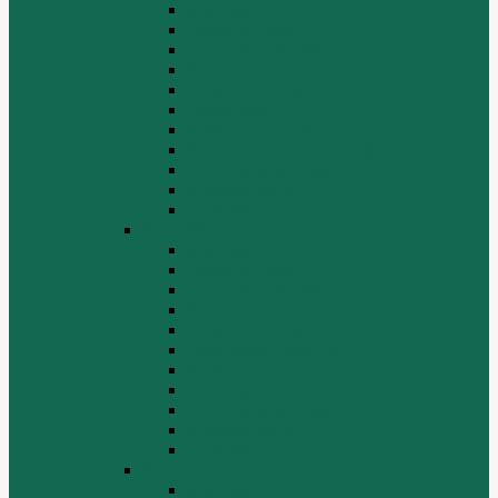
Бортовая
Гидросистема
Гидротрансформатор
КПП
Отвалы и ножи
Радиаторы
Рама, капот, кабина
Ремкомплекты, ремни, филтры.
Топливная система
Ходовая часть
Электрика
SD22/SD23
Бортовая
Гидросистема
Гидротрансформатор
КПП
Отвалы и ножи
Рама, капот, кабина
Расходники
Система охлаждения, радиаторы
Топливная система
Ходовая часть
Электрика
SD32
Бортовая