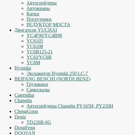
Автогрейдеры
Автокраны
Катки
Погрузчики
РЕДУКТОР МОСТА
Двигатели YUCHAI
YC4F90/YC4B90
YC6105
YC6108
YC6B125-21
YC6J/YC6B
YC6M
Hyundai
Экскаватор Hyundai 250 LC-7
BEIFANG BENCHI (NORTH BENZ)
Грузовики
Самосвалы
Caterpillar
Changlin
Автогрейдеры Changlin PY165H, PY220H
ChengGong
Deutz
TD226B-6G
DongFeng
DOOSAN