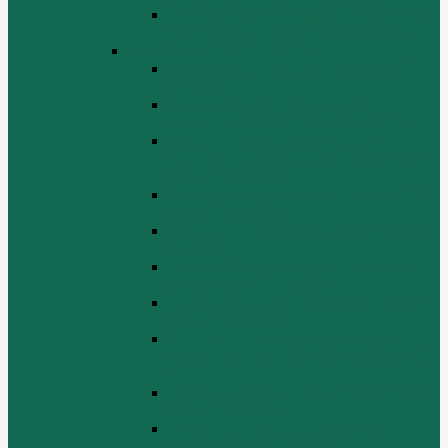
СИСТЕМА ОХЛАЖДЕНИЯ В СБОРЕ
(COOLING SYSTEM ASSEMBLY)
Двигатель WD 615 ЕВРО 3
Блок цилиндров Двигатель WD 615
ЕВРО 3
Впускная и выпускная системы
Двигатель HOWO WD 615 ЕВРО 3
Головка цилиндра и механизм
газораспределения Двигатель HOWO
WD 615 ЕВРО 3
Коленвал и маховик Двигатель HOWO
WD 615 ЕВРО 3
Компрессор Двигатель HOWO WD 615
ЕВРО 3
Масляный насос и фильтр Двигатель
HOWO WD 615 ЕВРО 3
Масляный поддон Двигатель HOWO
WD 615 ЕВРО 3
Поршень шатун вкладыши и кольца
Двигатель Хово HOWO WD 615 ЕВРО
3
Топливная система Двигатель HOWO
WD 615 ЕВРО 3
Электрооборудование Двигатель
HOWO WD 615 ЕВРО 3