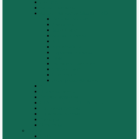
Двигатель
Карданные валы
Каталог запчастей Shaanxi F2000
Валы карданные
Двигатель
Задний мост
Задняя подвеска
КПП
Кузов/Кабина
Передняя подвеска
Рама
Рулевое управление
Средний мост
Сцепление
Электрооборудование
КПП
Подвеска, мосты
Рулевой механизм
СТАРТЕРЫ И ГЕНЕРАТОРЫ
Топливная система
Тормозная система
Фильтры
Электрика
Shantui
SD16