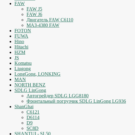
FAW
FAW J5
FAW J6
Двигатель FAW C6110
МАЗ-4380 FAW
FOTON
FUWA
Hino
Hitachi
HZM
JS
Komatsu
Liugong
LongGong, LONKING
MAN
NORTH BENZ
SDLG LinGong
Автогрейдер SDLG LGG8180
Фронтальный погрузчик SDLG LinGong LG936
ShanGhai
C6121
D6114
D9
SC8D
SHANTUI - SL50