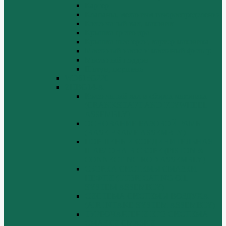
Картер
Клапаны, механизм газораспределения
Коленчатый вал, маховик
Крышка цилиндра
Крышка шестерен, картер маховика
Масляный насос и масляный фильтр
Масляный поддон
Шатун, поршень
WD615G220
ZHBG14-A
Коленчатый вал и сборка маховика
(CRANKSHAFT AND FLYWHEEL
ASSEMBLY)
ОСНОВАНИЕ БАЗОВОЙ РАМЫ
(BASE FRAME ASSEMBLY)
ПОРШЕНЬ И СОЕДИНИТЕЛЬНАЯ
ШАБЛОНА В СБОРЕ (PISTON &
CONNECTING ROD ASSEMBLY)
СБОРКА СИСТЕМЫ СМАЗКИ
НЕФТИ (LUBRICATING OIL
SYSTEM ASSEMBLY)
СИСТЕМА СИСТЕМЫ ВОЗДУХА
(AIR INTAKE SYSTEM ASSEMBLY)
ТУРБОЧАРГЕР И ЕГО СИСТЕМА
СМАЗКИ СМАЗКИ