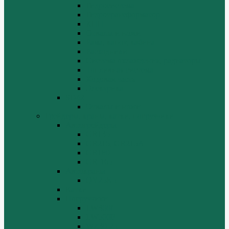
Гидросистема
Гидротрансформатор
КПП
Отвалы и ножи
Рама, капот, кабина
Расходники
Система охлаждения, радиаторы
Топливная система
Ходовая часть
Электрика
SD42
Отвалы и ножи
Грейдеры, краны, катки, погрузчики
Автогрейдеры
GR135
GR215, GR215A
GR180
GR-165
Автокраны
QY25K5
Катки
Погрузчики
LW300f
LW500F
WZ30-25