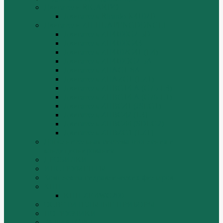
Двигатели RICARDO
Двигатель Ricardo K4102D
Двигатели ZH HUAFENGDONGLI
Двигатель ZH4100G2-5D
Двигатель ZH4100G43
Двигатель ZH4102G41 (L4)
Двигатель ZH410OG2-5A
Двигатель ZHAG1-8A
Двигатель ZHAZG1 (LZ1)
Двигатель ZHBG14-A (G75-L3)
Двигатель ZHBG14-A (G76-L1)
Двигатель ZHBG41 (JSLG1)
Двигатель ZHBG42 (L3)
Двигатель ZHBG44 (SDLG2)
Двигатель ZHBZG1 (LZ1)
Дополнительная система отопления и
кондиционирования
ДРОБИЛКИ
ИНСТРУМЕНТЫ
Комплекты гидравлических фильтров
КПП
КПП ZF 4WG200
ОСВЕТИТЕЛЬНЫЕ ПРИБОРЫ
ПОГРУЗЧИКИ
РАДИАТОРЫ