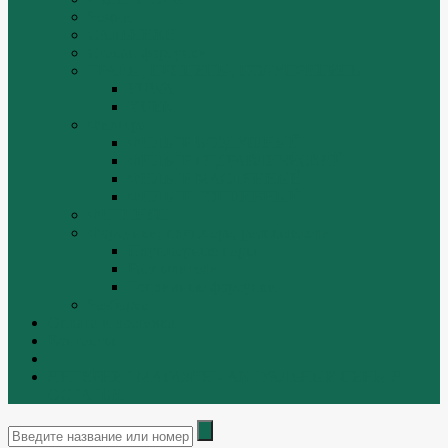
Ремни
САЛЬНИКИ
Стакан форсунки
ТРАЛЫ, ПРИЦЕПЫ, ПОЛУПРИЦЕПЫ
FUWA
YUEK
Фильтра
ФИЛЬТР ВОЗДУШНЫЙ
ФИЛЬТР ГИДРАВЛИЧЕСКИЙ
ФИЛЬТР МАСЛЯННЫЙ
ФИЛЬТР ТОПЛИВНЫЙ
ФИТИНГИ
Форсунки, плунжера, распылители.
Плунжерные пары
Распылители
Топливные форсунки
Разборка
Оплата и доставка
Контакты
|
ИНТЕРНЕТ МАГАЗИН - АКТУАЛЬНЫЕ ЦЕНЫ И
ОСТАТКИ