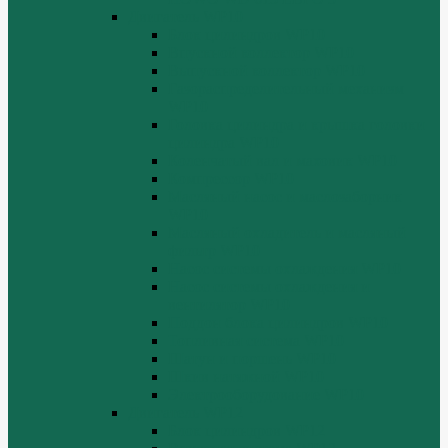
Двигатель WP10
Блок цилиндров WP10
Впускной коллектор WP10
Выпускной коллектор WP10
Газораспределительный механизм
WP10
Головка цилиндра и крышка головки
цилиндра WP10
Коленчатый вал и маховик WP10
Компрессор WP10
Масляный насос и маслозаборник
WP10
Масляный охладитель и масляный
фильтр WP10
Насос системы охлаждения WP10
Насос системы охлаждения и
вентилятор WP10
Поддон блока цилиндров WP10
Топливная система WP10
Шатун и поршень WP10
Шкив натяжной WP10
Электрооборудование WP10
Двигатель WP12
Блок цилиндров WP12