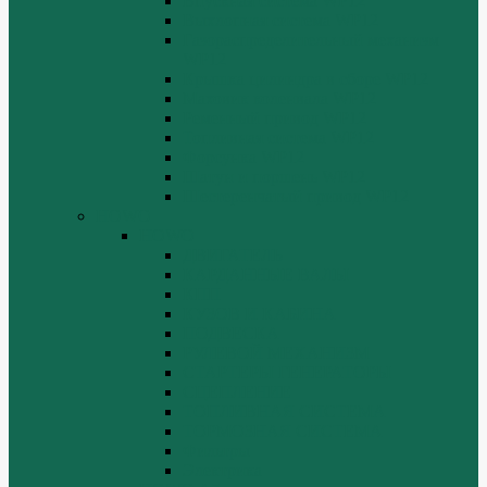
Впускная система WP12
Выхлопная система WP12
Газораспределительный механизм
WP12
Крышка цилиндра в сборе WP12
Маховик коленвала WP12
Ременный привод WP12
Топливная система WP12
Форсунка WP12
Шатун и поршень WP12
Шестеренчатый привод WP12
HOWO
HOWO
ДВИГАТЕЛЬ
КАРДАННЫЕ ВАЛЫ
КПП
КУЗОВ И КАБИНА
ПОДВЕСКА
РУЛЕВОЙ МЕХАНИЗМ
СТАРТЕРЫ ГЕНЕРАТОРЫ
СЦЕПЛЕНИЕ
ТОПЛИВНАЯ СИСТЕМА
ТОРМОЗНАЯ СИСТЕМА
Фильтры
Электрика