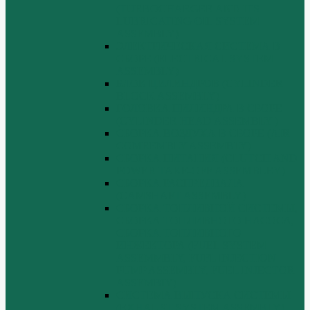
(TURBOCHARGER AND ITS
LUBRICATING OIL SYSTEM
ASSEMBLY)
ЭЛЕКТРИЧЕСКАЯ СИСТЕМА В
СБОРЕ (ELECTRICAL SYSTEM
ASSEMBLY)
БЛОК ЦИЛИНДРОВ (CYLINDER
BLOCK ASSEMBLY)
ГОЛОВКА ЦИЛИНДРА В СБОРЕ
(CYLINDER HEAD ASSEMBLY )
СБОРКА ВОЗДУХА В СБОРЕ (AIR
COMREMBLY ASSEMBLY)
СБОРКА ПИТАНИЯ (CLUTCH AND
POWER TAKE-OFF ASSEMBLEY)
СБОРКА РАСПРЕДВАЛА
(CAMSHAFT ASSEMBLY)
СБОРКА ТОПЛИВНОЙ СИСТЕМЫ,
СБОРКА ТОПЛИВНОГО НАСОСА,
СБОРКА ТОПЛИВНОГО
ИНЖЕКТОРА (FUEL SYSTEM
ASSEMMBLY, FUFL INJECTION
PUMP ASSEMBLY, FUEL INJECTOR
ASSEMBIY)
СИСТЕМА ВЫПУСКА СИСТЕМЫ
(EXHAUST SYSTEM ASSEMBLY)