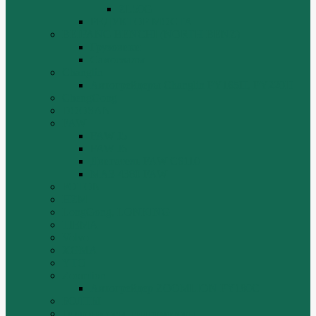
ZL50G
РЕДУКТОР МОСТА
BEIFANG BENCHI (NORTH BENZ)
Грузовики
Самосвалы
Changlin
Автогрейдеры Changlin PY165H, PY220H
ChengGong
DOOSAN
FAW
FAW J5
FAW J6
Двигатель FAW C6110
МАЗ-4380 FAW
FOTON
HZM
LongGong, LONKING
TIEMA
Volvo
XGMA
YTO
Zoomlion
Автогрейдер ZOOMLION PY180C
БОЛТЫ
Гидронасосы, гидромоторы