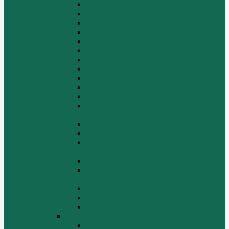
Блок цилиндров (2)
Блок цилиндров (3)
Блок цилиндров (4)
Водяной насос, вентилятор
Воздуховод компрессора WD615
Воздушный компрессор WD615
Генератор, стартер WD615
Головка блока цилиндров WD615
Коленчатый вал
Коллектор подачи воздуха WD615
Масляные фильтры WD615
Масляный насос, фильтр
маслоприемника WD615
Масляный поддон WD615
Поршень в сборе WD615
Распределительный вал, клапана
WD615
Ролик WD615
Система воспламенения топлива
WD615
Топливная аппаратура в сборе WD615
Топливопровод WD615
Топливопроводные трубки WD615
WD12/WD618
Выпускной коллектор