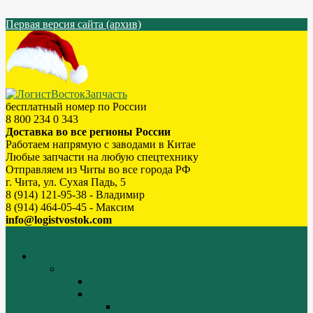
Первая версия сайта (архив)
бесплатный номер по России
8 800 234 0 343
Доставка во все регионы России
Работаем напрямую с заводами в Китае
Любые запчасти на любую спецтехнику
Отправляем из Читы во все города РФ
г. Чита, ул. Сухая Падь, 5
8 (914) 121-95-38 - Владимир
8 (914) 464-05-45 - Максим
info@logistvostok.com
Меню
каталог товаров
Двигатели WEICHAI
WEICHAI ZH4102
WD10/WD615 (EURO-2)
Блок цилиндров (1)