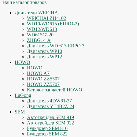
Наш каталог товаров
Двигатели WEICHAI
WEICHAI ZH4102
WD10/WD615 (EURO-2)
WD12/WD618
WD615G220
ZHBG14-A
Двигатель WD 615 ЕВРО 3
Двигатель WP10
Двигатель WP12
HOWO
HOWO
HOWO A7
HOWO ZZ5507
HOWO ZZ5707
Каталог запчастей HOWO
LuGong
Двигатель 4DW81-37
Двигатель YT4B2Z-24
SEM
Автогрейдер SEM 919
Автогрейдер SEM 922
Бульдозер SEM 816
Бульдозер SEM 822