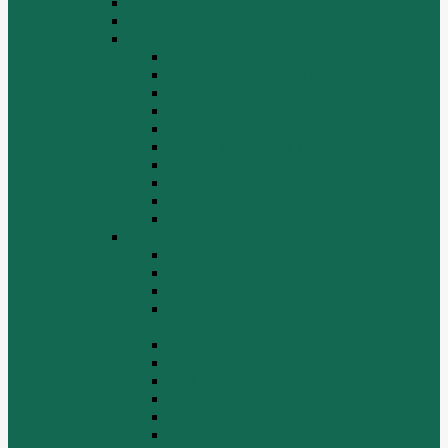
HOWO A7
HOWO ZZ5507
HOWO ZZ5707
Ведущий мост
Вспомогательные агрегаты двигателя
Кабина
Коробка передач
Муфта сцепления
Передняя и задняя подвески
Передняя ось и рулевой механизм
Рама кузова
Тормозная и воздушная системы
Электрооборудование
Каталог запчастей HOWO
ZF S6-120
Двигатель Euro 2
Двигатель ЕВРО-3
Дополнительное оборудование
двигателя
Задний мост
Карданный вал
КПП
КПП FULLER
КПП.ZF 5S-111GP, 5S-150GP,4S-130GP.
Кузов/Кабина