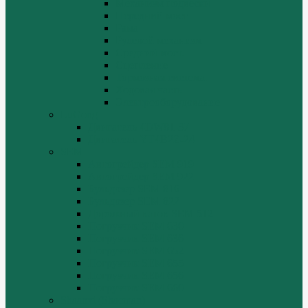
Механизм подвески
Передний мост
Рама
Рулевой механизм
Средний мост.
Сцепление
Тормозная система.
Ходовая часть
Электрооборудование
LuGong
Двигатель 4DW81-37
Двигатель YT4B2Z-24
SEM
Автогрейдер SEM 919
Автогрейдер SEM 922
Бульдозер SEM 816
Бульдозер SEM 822
Дорожный каток SEM 512
Погрузчик SEM 630
Погрузчик SEM 636
Погрузчик SEM 652
Погрузчик SEM 655
Погрузчик SEM 656
Погрузчик SEM 660
Shaanxi (Shacman)