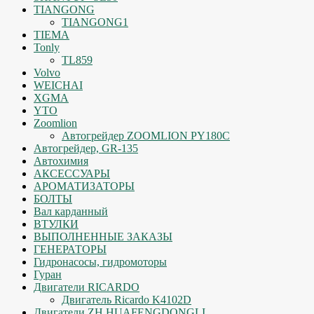
TIANGONG
TIANGONG1
TIEMA
Tonly
TL859
Volvo
WEICHAI
XGMA
YTO
Zoomlion
Автогрейдер ZOOMLION PY180C
Автогрейдер, GR-135
Автохимия
АКСЕССУАРЫ
АРОМАТИЗАТОРЫ
БОЛТЫ
Вал карданный
ВТУЛКИ
ВЫПОЛНЕННЫЕ ЗАКАЗЫ
ГЕНЕРАТОРЫ
Гидронасосы, гидромоторы
Гуран
Двигатели RICARDO
Двигатель Ricardo K4102D
Двигатели ZH HUAFENGDONGLI