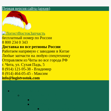
Первая версия сайта (архив)
бесплатный номер по России
8 800 234 0 343
Доставка во все регионы России
Работаем напрямую с заводами в Китае
Любые запчасти на любую спецтехнику
Отправляем из Читы во все города РФ
г. Чита, ул. Сухая Падь, 5
8 (914) 121-95-38 - Владимир
8 (914) 464-05-45 - Максим
info@logistvostok.com
Меню
каталог товаров
Двигатели WEICHAI
WEICHAI ZH4102
WD10/WD615 (EURO-2)
Блок цилиндров (1)