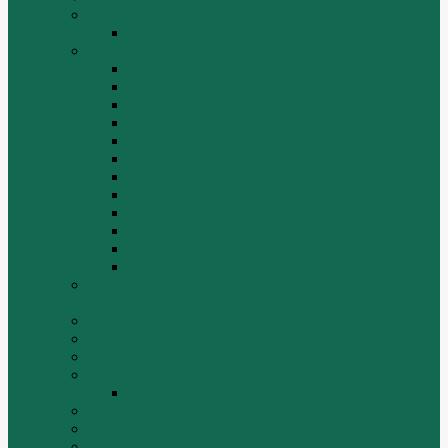
Двигатели RICARDO
Двигатель Ricardo K4102D
Двигатели ZH HUAFENGDONGLI
Двигатель ZH4100G2-5D
Двигатель ZH4100G43
Двигатель ZH4102G41 (L4)
Двигатель ZH410OG2-5A
Двигатель ZHAG1-8A
Двигатель ZHAZG1 (LZ1)
Двигатель ZHBG14-A (G75-L3)
Двигатель ZHBG14-A (G76-L1)
Двигатель ZHBG41 (JSLG1)
Двигатель ZHBG42 (L3)
Двигатель ZHBG44 (SDLG2)
Двигатель ZHBZG1 (LZ1)
Дополнительная система отопления и
кондиционирования
ДРОБИЛКИ
ИНСТРУМЕНТЫ
Комплекты гидравлических фильтров
КПП
КПП ZF 4WG200
ОСВЕТИТЕЛЬНЫЕ ПРИБОРЫ
ПОГРУЗЧИКИ
РАДИАТОРЫ