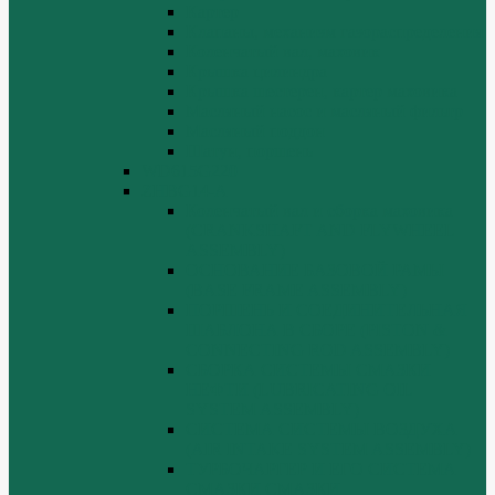
Картер
Клапаны, механизм газораспределения
Коленчатый вал, маховик
Крышка цилиндра
Крышка шестерен, картер маховика
Масляный насос и масляный фильтр
Масляный поддон
Шатун, поршень
WD615G220
ZHBG14-A
Коленчатый вал и сборка маховика
(CRANKSHAFT AND FLYWHEEL
ASSEMBLY)
ОСНОВАНИЕ БАЗОВОЙ РАМЫ
(BASE FRAME ASSEMBLY)
ПОРШЕНЬ И СОЕДИНИТЕЛЬНАЯ
ШАБЛОНА В СБОРЕ (PISTON &
CONNECTING ROD ASSEMBLY)
СБОРКА СИСТЕМЫ СМАЗКИ
НЕФТИ (LUBRICATING OIL
SYSTEM ASSEMBLY)
СИСТЕМА СИСТЕМЫ ВОЗДУХА
(AIR INTAKE SYSTEM ASSEMBLY)
ТУРБОЧАРГЕР И ЕГО СИСТЕМА
СМАЗКИ СМАЗКИ