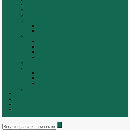
Ремни
САЛЬНИКИ
Стакан форсунки
ТРАЛЫ, ПРИЦЕПЫ, ПОЛУПРИЦЕПЫ
FUWA
YUEK
Фильтра
ФИЛЬТР ВОЗДУШНЫЙ
ФИЛЬТР ГИДРАВЛИЧЕСКИЙ
ФИЛЬТР МАСЛЯННЫЙ
ФИЛЬТР ТОПЛИВНЫЙ
ФИТИНГИ
Форсунки, плунжера, распылители.
Плунжерные пары
Распылители
Топливные форсунки
Разборка
Оплата и доставка
Контакты
|
ИНТЕРНЕТ МАГАЗИН - АКТУАЛЬНЫЕ ЦЕНЫ И
ОСТАТКИ