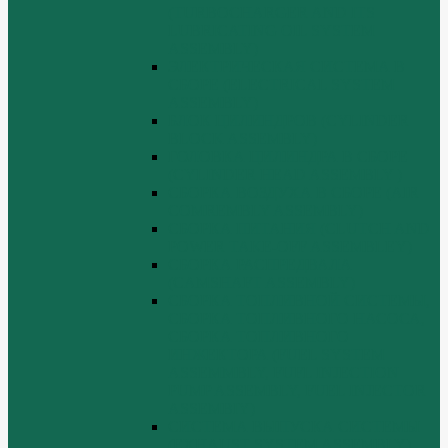
(TURBOCHARGER AND ITS
LUBRICATING OIL SYSTEM
ASSEMBLY)
ЭЛЕКТРИЧЕСКАЯ СИСТЕМА В
СБОРЕ (ELECTRICAL SYSTEM
ASSEMBLY)
БЛОК ЦИЛИНДРОВ (CYLINDER
BLOCK ASSEMBLY)
ГОЛОВКА ЦИЛИНДРА В СБОРЕ
(CYLINDER HEAD ASSEMBLY )
СБОРКА ВОЗДУХА В СБОРЕ (AIR
COMREMBLY ASSEMBLY)
СБОРКА ПИТАНИЯ (CLUTCH AND
POWER TAKE-OFF ASSEMBLEY)
СБОРКА РАСПРЕДВАЛА
(CAMSHAFT ASSEMBLY)
СБОРКА ТОПЛИВНОЙ СИСТЕМЫ,
СБОРКА ТОПЛИВНОГО НАСОСА,
СБОРКА ТОПЛИВНОГО
ИНЖЕКТОРА (FUEL SYSTEM
ASSEMMBLY, FUFL INJECTION
PUMP ASSEMBLY, FUEL INJECTOR
ASSEMBIY)
СИСТЕМА ВЫПУСКА СИСТЕМЫ
(EXHAUST SYSTEM ASSEMBLY)