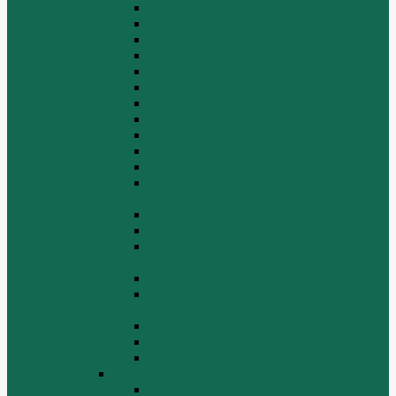
Блок цилиндров (2)
Блок цилиндров (3)
Блок цилиндров (4)
Водяной насос, вентилятор
Воздуховод компрессора WD615
Воздушный компрессор WD615
Генератор, стартер WD615
Головка блока цилиндров WD615
Коленчатый вал
Коллектор подачи воздуха WD615
Масляные фильтры WD615
Масляный насос, фильтр
маслоприемника WD615
Масляный поддон WD615
Поршень в сборе WD615
Распределительный вал, клапана
WD615
Ролик WD615
Система воспламенения топлива
WD615
Топливная аппаратура в сборе WD615
Топливопровод WD615
Топливопроводные трубки WD615
WD12/WD618
Выпускной коллектор