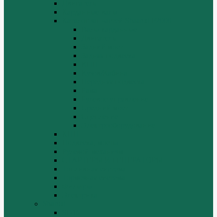
Двигатель
Карданные валы
Каталог запчастей Shaanxi F2000
Валы карданные
Двигатель
Задний мост
Задняя подвеска
КПП
Кузов/Кабина
Передняя подвеска
Рама
Рулевое управление
Средний мост
Сцепление
Электрооборудование
КПП
Подвеска, мосты
Рулевой механизм
СТАРТЕРЫ И ГЕНЕРАТОРЫ
Топливная система
Тормозная система
Фильтры
Электрика
Shantui
SD16