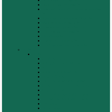
Впускная система WP12
Выхлопная система WP12
Газораспределительный механизм
WP12
Крышка цилиндра в сборе WP12
Маховик коленвала WP12
Ременный привод WP12
Топливная система WP12
Форсунка WP12
Шатун и поршень WP12
Шестеренчатый привод WP12
HOWO
HOWO
ДВИГАТЕЛЬ
КАРДАННЫЕ ВАЛЫ
КПП
КУЗОВ И КАБИНА
ПОДВЕСКА
РУЛЕВОЙ МЕХАНИЗМ
СТАРТЕРЫ ГЕНЕРАТОРЫ
СЦЕПЛЕНИЕ
ТОПЛИВНАЯ СИСТЕМА
ТОРМОЗНАЯ СИСТЕМА
Фильтры
Электрика