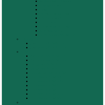
Механизм подвески
Передний мост
Рама
Рулевой механизм
Средний мост.
Сцепление
Тормозная система.
Ходовая часть
Электрооборудование
LuGong
Двигатель 4DW81-37
Двигатель YT4B2Z-24
SEM
Автогрейдер SEM 919
Автогрейдер SEM 922
Бульдозер SEM 816
Бульдозер SEM 822
Дорожный каток SEM 512
Погрузчик SEM 630
Погрузчик SEM 636
Погрузчик SEM 652
Погрузчик SEM 655
Погрузчик SEM 656
Погрузчик SEM 660
Shaanxi (Shacman)