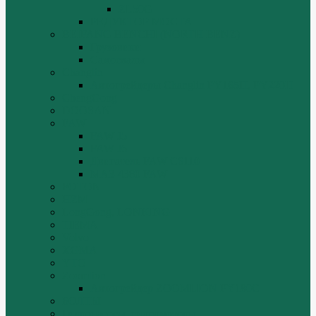
ZL50G
РЕДУКТОР МОСТА
BEIFANG BENCHI (NORTH BENZ)
Грузовики
Самосвалы
Changlin
Автогрейдеры Changlin PY165H, PY220H
ChengGong
DOOSAN
FAW
FAW J5
FAW J6
Двигатель FAW C6110
МАЗ-4380 FAW
FOTON
HZM
LongGong, LONKING
TIEMA
Volvo
XGMA
YTO
Zoomlion
Автогрейдер ZOOMLION PY180C
БОЛТЫ
Гидронасосы, гидромоторы