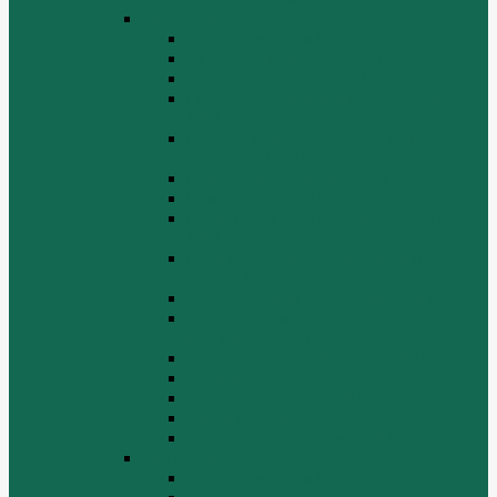
Двигатель WP10
Блок цилиндров WP10
Впускной коллектор WP10
Выпускной коллектор WP10
Газораспределительный механизм
WP10
Головка цилиндра и крышка головки
цилиндра WP10
Коленчатый вал и маховик WP10
Компрессор WP10
Масляный насос и маслозаборник
WP10
Масляный охладитель и масляный
фильтр WP10
Насос системы охлаждения WP10
Насос системы охлаждения и
вентилятор WP10
Поддон блока цилиндров WP10
Топливная система WP10
Шатун и поршень WP10
Шкив натяжной WP10
Электрооборудование WP10
Двигатель WP12
Блок цилиндров WP12