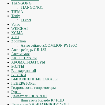
TIANGONG
TIANGONG1
TIEMA
Tonly
TL859
Volvo
WEICHAI
XGMA
YTO
Zoomlion
Автогрейдер ZOOMLION PY180C
Автогрейдер, GR-135
Автохимия
АКСЕССУАРЫ
АРОМАТИЗАТОРЫ
БОЛТЫ
Вал карданный
ВТУЛКИ
ВЫПОЛНЕННЫЕ ЗАКАЗЫ
ГЕНЕРАТОРЫ
Гидронасосы, гидромоторы
Гуран
Двигатели RICARDO
Двигатель Ricardo K4102D
Двигатели ZH HUAFENGDONGLI