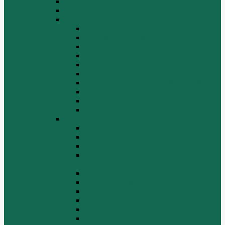
HOWO A7
HOWO ZZ5507
HOWO ZZ5707
Ведущий мост
Вспомогательные агрегаты двигателя
Кабина
Коробка передач
Муфта сцепления
Передняя и задняя подвески
Передняя ось и рулевой механизм
Рама кузова
Тормозная и воздушная системы
Электрооборудование
Каталог запчастей HOWO
ZF S6-120
Двигатель Euro 2
Двигатель ЕВРО-3
Дополнительное оборудование
двигателя
Задний мост
Карданный вал
КПП
КПП FULLER
КПП.ZF 5S-111GP, 5S-150GP,4S-130GP.
Кузов/Кабина