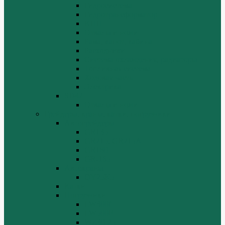
Гидросистема
Гидротрансформатор
КПП
Отвалы и ножи
Рама, капот, кабина
Расходники
Система охлаждения, радиаторы
Топливная система
Ходовая часть
Электрика
SD42
Отвалы и ножи
Грейдеры, краны, катки, погрузчики
Автогрейдеры
GR135
GR215, GR215A
GR180
GR-165
Автокраны
QY25K5
Катки
Погрузчики
LW300f
LW500F
WZ30-25