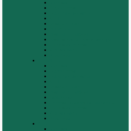
Бортовая
Гидросистема
Гидротрансформатор
КПП
Отвалы и ножи
Радиаторы
Рама, капот, кабина
Ремкомплекты, ремни, филтры.
Топливная система
Ходовая часть
Электрика
SD22/SD23
Бортовая
Гидросистема
Гидротрансформатор
КПП
Отвалы и ножи
Рама, капот, кабина
Расходники
Система охлаждения, радиаторы
Топливная система
Ходовая часть
Электрика
SD32
Бортовая