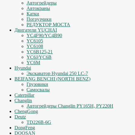
Автогрейдеры
Автокраны
Катки
Погрузчики
РЕДУКТОР МОСТА
Двигатели YUCHAI
YC4F90/YC4B90
YC6105
YC6108
YC6B125-21
YC6J/YC6B
YC6M
Hyundai
Экскаватор Hyundai 250 LC-7
BEIFANG BENCHI (NORTH BENZ)
Грузовики
Самосвалы
Caterpillar
Changlin
Автогрейдеры Changlin PY165H, PY220H
ChengGong
Deutz
TD226B-6G
DongFeng
DOOSAN