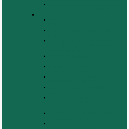
СИСТЕМА ОХЛАЖДЕНИЯ В СБОРЕ
(COOLING SYSTEM ASSEMBLY)
Двигатель WD 615 ЕВРО 3
Блок цилиндров Двигатель WD 615
ЕВРО 3
Впускная и выпускная системы
Двигатель HOWO WD 615 ЕВРО 3
Головка цилиндра и механизм
газораспределения Двигатель HOWO
WD 615 ЕВРО 3
Коленвал и маховик Двигатель HOWO
WD 615 ЕВРО 3
Компрессор Двигатель HOWO WD 615
ЕВРО 3
Масляный насос и фильтр Двигатель
HOWO WD 615 ЕВРО 3
Масляный поддон Двигатель HOWO
WD 615 ЕВРО 3
Поршень шатун вкладыши и кольца
Двигатель Хово HOWO WD 615 ЕВРО
3
Топливная система Двигатель HOWO
WD 615 ЕВРО 3
Электрооборудование Двигатель
HOWO WD 615 ЕВРО 3