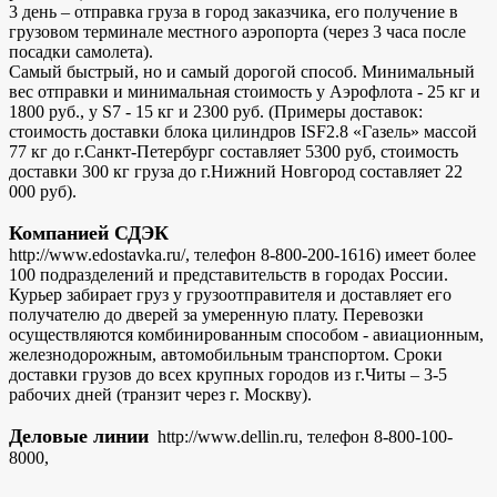
3 день – отправка груза в город заказчика, его получение в
грузовом терминале местного аэропорта (через 3 часа после
посадки самолета).
Самый быстрый, но и самый дорогой способ. Минимальный
вес отправки и минимальная стоимость у Аэрофлота - 25 кг и
1800 руб., у S7 - 15 кг и 2300 руб. (Примеры доставок:
стоимость доставки блока цилиндров ISF2.8 «Газель» массой
77 кг до г.Санкт-Петербург составляет 5300 руб, стоимость
доставки 300 кг груза до г.Нижний Новгород составляет 22
000 руб).
Компанией СДЭК
http://www.edostavka.ru/, телефон 8-800-200-1616) имеет более
100 подразделений и представительств в городах России.
Курьер забирает груз у грузоотправителя и доставляет его
получателю до дверей за умеренную плату. Перевозки
осуществляются комбинированным способом - авиационным,
железнодорожным, автомобильным транспортом. Сроки
доставки грузов до всех крупных городов из г.Читы – 3-5
рабочих дней (транзит через г. Москву).
Деловые линии
http://www.dellin.ru, телефон 8-800-100-
8000,