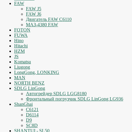
FAW
FAW J5
FAW J6
Двигатель FAW C6110
МАЗ-4380 FAW
FOTON
FUWA
Hino
Hitachi
HZM
JS
Komatsu
Liugong
LongGong, LONKING
MAN
NORTH BENZ
SDLG LinGong
Автогрейдер SDLG LGG8180
Фронтальный погрузчик SDLG LinGong LG936
ShanGhai
C6121
D6114
D9
SC8D
SHANTUI - SL50