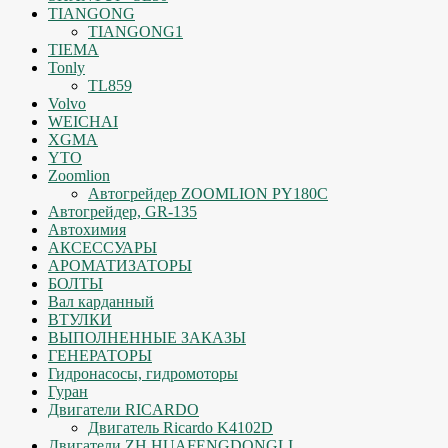
TIANGONG
TIANGONG1
TIEMA
Tonly
TL859
Volvo
WEICHAI
XGMA
YTO
Zoomlion
Автогрейдер ZOOMLION PY180C
Автогрейдер, GR-135
Автохимия
АКСЕССУАРЫ
АРОМАТИЗАТОРЫ
БОЛТЫ
Вал карданный
ВТУЛКИ
ВЫПОЛНЕННЫЕ ЗАКАЗЫ
ГЕНЕРАТОРЫ
Гидронасосы, гидромоторы
Гуран
Двигатели RICARDO
Двигатель Ricardo K4102D
Двигатели ZH HUAFENGDONGLI