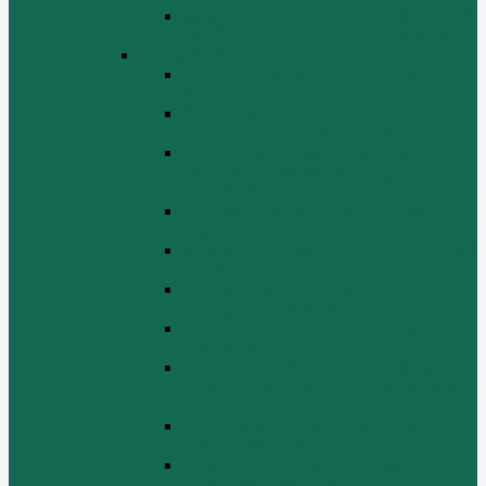
СИСТЕМА ОХЛАЖДЕНИЯ В СБОРЕ
(COOLING SYSTEM ASSEMBLY)
Двигатель WD 615 ЕВРО 3
Блок цилиндров Двигатель WD 615
ЕВРО 3
Впускная и выпускная системы
Двигатель HOWO WD 615 ЕВРО 3
Головка цилиндра и механизм
газораспределения Двигатель HOWO
WD 615 ЕВРО 3
Коленвал и маховик Двигатель HOWO
WD 615 ЕВРО 3
Компрессор Двигатель HOWO WD 615
ЕВРО 3
Масляный насос и фильтр Двигатель
HOWO WD 615 ЕВРО 3
Масляный поддон Двигатель HOWO
WD 615 ЕВРО 3
Поршень шатун вкладыши и кольца
Двигатель Хово HOWO WD 615 ЕВРО
3
Топливная система Двигатель HOWO
WD 615 ЕВРО 3
Электрооборудование Двигатель
HOWO WD 615 ЕВРО 3