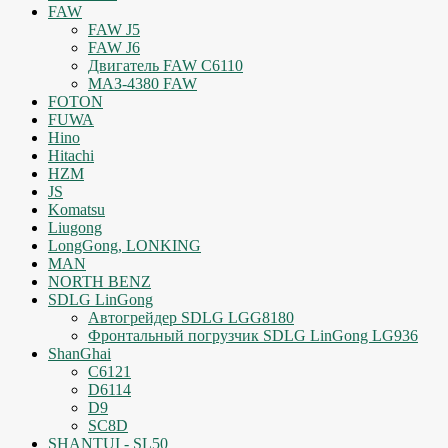
FAW
FAW J5
FAW J6
Двигатель FAW C6110
МАЗ-4380 FAW
FOTON
FUWA
Hino
Hitachi
HZM
JS
Komatsu
Liugong
LongGong, LONKING
MAN
NORTH BENZ
SDLG LinGong
Автогрейдер SDLG LGG8180
Фронтальный погрузчик SDLG LinGong LG936
ShanGhai
C6121
D6114
D9
SC8D
SHANTUI - SL50