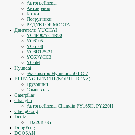
Автогрейдеры
Автокраны
Катки
Погрузчики
РЕДУКТОР МОСТА
Двигатели YUCHAI
YC4F90/YC4B90
YC6105
YC6108
YC6B125-21
YC6J/YC6B
YC6M
Hyundai
Экскаватор Hyundai 250 LC-7
BEIFANG BENCHI (NORTH BENZ)
Грузовики
Самосвалы
Caterpillar
Changlin
Автогрейдеры Changlin PY165H, PY220H
ChengGong
Deutz
TD226B-6G
DongFeng
DOOSAN