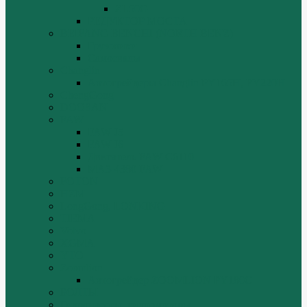
ZL50G
РЕДУКТОР МОСТА
BEIFANG BENCHI (NORTH BENZ)
Грузовики
Самосвалы
Changlin
Автогрейдеры Changlin PY165H, PY220H
ChengGong
DOOSAN
FAW
FAW J5
FAW J6
Двигатель FAW C6110
МАЗ-4380 FAW
FOTON
HZM
LongGong, LONKING
TIEMA
Volvo
XGMA
YTO
Zoomlion
Автогрейдер ZOOMLION PY180C
БОЛТЫ
Гидронасосы, гидромоторы