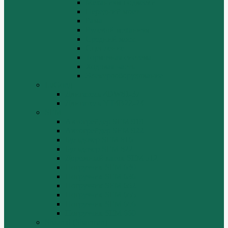
Механизм подвески
Передний мост
Рама
Рулевой механизм
Средний мост.
Сцепление
Тормозная система.
Ходовая часть
Электрооборудование
LuGong
Двигатель 4DW81-37
Двигатель YT4B2Z-24
SEM
Автогрейдер SEM 919
Автогрейдер SEM 922
Бульдозер SEM 816
Бульдозер SEM 822
Дорожный каток SEM 512
Погрузчик SEM 630
Погрузчик SEM 636
Погрузчик SEM 652
Погрузчик SEM 655
Погрузчик SEM 656
Погрузчик SEM 660
Shaanxi (Shacman)