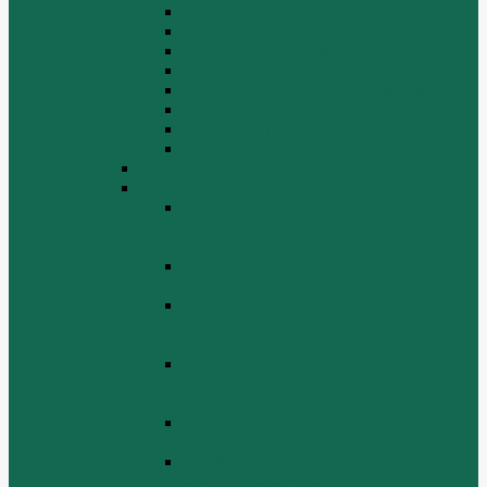
Картер
Клапаны, механизм газораспределения
Коленчатый вал, маховик
Крышка цилиндра
Крышка шестерен, картер маховика
Масляный насос и масляный фильтр
Масляный поддон
Шатун, поршень
WD615G220
ZHBG14-A
Коленчатый вал и сборка маховика
(CRANKSHAFT AND FLYWHEEL
ASSEMBLY)
ОСНОВАНИЕ БАЗОВОЙ РАМЫ
(BASE FRAME ASSEMBLY)
ПОРШЕНЬ И СОЕДИНИТЕЛЬНАЯ
ШАБЛОНА В СБОРЕ (PISTON &
CONNECTING ROD ASSEMBLY)
СБОРКА СИСТЕМЫ СМАЗКИ
НЕФТИ (LUBRICATING OIL
SYSTEM ASSEMBLY)
СИСТЕМА СИСТЕМЫ ВОЗДУХА
(AIR INTAKE SYSTEM ASSEMBLY)
ТУРБОЧАРГЕР И ЕГО СИСТЕМА
СМАЗКИ СМАЗКИ