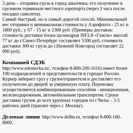
3 день – отправка груза в город заказчика, его получение в
грузовом терминале местного аэропорта (через 3 часа после
посадки самолета).
Самый быстрый, но и самый дорогой способ. Минимальный
вес отправки и минимальная стоимость у Аэрофлота - 25 кг и
1800 руб., у S7 - 15 кг и 2300 руб. (Примеры доставок:
стоимость доставки блока цилиндров ISF2.8 «Газель» массой
77 кг до г.Санкт-Петербург составляет 5300 руб, стоимость
доставки 300 кг груза до г.Нижний Новгород составляет 22
000 руб).
Компанией СДЭК
http://www.edostavka.ru/, телефон 8-800-200-1616) имеет более
100 подразделений и представительств в городах России.
Курьер забирает груз у грузоотправителя и доставляет его
получателю до дверей за умеренную плату. Перевозки
осуществляются комбинированным способом - авиационным,
железнодорожным, автомобильным транспортом. Сроки
доставки грузов до всех крупных городов из г.Читы – 3-5
рабочих дней (транзит через г. Москву).
Деловые линии
http://www.dellin.ru, телефон 8-800-100-
8000,