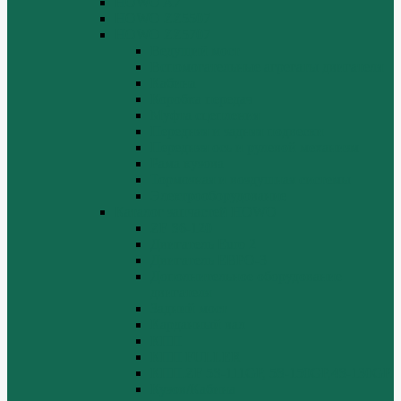
HOWO A7
HOWO ZZ5507
HOWO ZZ5707
Ведущий мост
Вспомогательные агрегаты двигателя
Кабина
Коробка передач
Муфта сцепления
Передняя и задняя подвески
Передняя ось и рулевой механизм
Рама кузова
Тормозная и воздушная системы
Электрооборудование
Каталог запчастей HOWO
ZF S6-120
Двигатель Euro 2
Двигатель ЕВРО-3
Дополнительное оборудование
двигателя
Задний мост
Карданный вал
КПП
КПП FULLER
КПП.ZF 5S-111GP, 5S-150GP,4S-130GP.
Кузов/Кабина