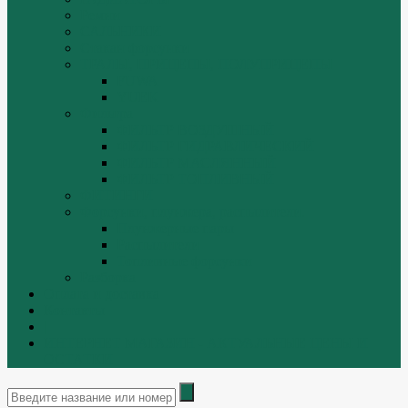
Ремни
САЛЬНИКИ
Стакан форсунки
ТРАЛЫ, ПРИЦЕПЫ, ПОЛУПРИЦЕПЫ
FUWA
YUEK
Фильтра
ФИЛЬТР ВОЗДУШНЫЙ
ФИЛЬТР ГИДРАВЛИЧЕСКИЙ
ФИЛЬТР МАСЛЯННЫЙ
ФИЛЬТР ТОПЛИВНЫЙ
ФИТИНГИ
Форсунки, плунжера, распылители.
Плунжерные пары
Распылители
Топливные форсунки
Разборка
Оплата и доставка
Контакты
|
ИНТЕРНЕТ МАГАЗИН - АКТУАЛЬНЫЕ ЦЕНЫ И
ОСТАТКИ