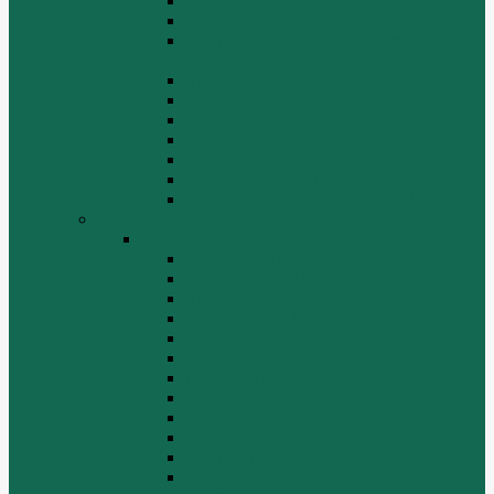
Впускная система WP12
Выхлопная система WP12
Газораспределительный механизм
WP12
Крышка цилиндра в сборе WP12
Маховик коленвала WP12
Ременный привод WP12
Топливная система WP12
Форсунка WP12
Шатун и поршень WP12
Шестеренчатый привод WP12
HOWO
HOWO
ДВИГАТЕЛЬ
КАРДАННЫЕ ВАЛЫ
КПП
КУЗОВ И КАБИНА
ПОДВЕСКА
РУЛЕВОЙ МЕХАНИЗМ
СТАРТЕРЫ ГЕНЕРАТОРЫ
СЦЕПЛЕНИЕ
ТОПЛИВНАЯ СИСТЕМА
ТОРМОЗНАЯ СИСТЕМА
Фильтры
Электрика