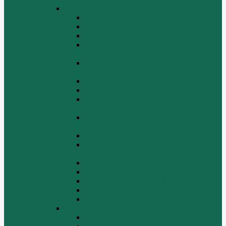
Двигатель WP10
Блок цилиндров WP10
Впускной коллектор WP10
Выпускной коллектор WP10
Газораспределительный механизм
WP10
Головка цилиндра и крышка головки
цилиндра WP10
Коленчатый вал и маховик WP10
Компрессор WP10
Масляный насос и маслозаборник
WP10
Масляный охладитель и масляный
фильтр WP10
Насос системы охлаждения WP10
Насос системы охлаждения и
вентилятор WP10
Поддон блока цилиндров WP10
Топливная система WP10
Шатун и поршень WP10
Шкив натяжной WP10
Электрооборудование WP10
Двигатель WP12
Блок цилиндров WP12