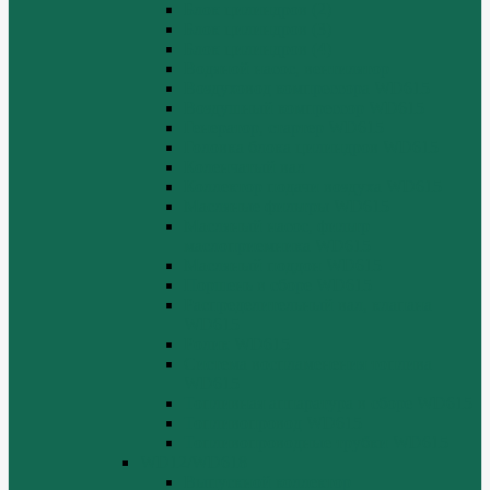
Блок цилиндров (2)
Блок цилиндров (3)
Блок цилиндров (4)
Водяной насос, вентилятор
Воздуховод компрессора WD615
Воздушный компрессор WD615
Генератор, стартер WD615
Головка блока цилиндров WD615
Коленчатый вал
Коллектор подачи воздуха WD615
Масляные фильтры WD615
Масляный насос, фильтр
маслоприемника WD615
Масляный поддон WD615
Поршень в сборе WD615
Распределительный вал, клапана
WD615
Ролик WD615
Система воспламенения топлива
WD615
Топливная аппаратура в сборе WD615
Топливопровод WD615
Топливопроводные трубки WD615
WD12/WD618
Выпускной коллектор