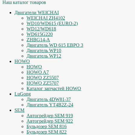
Наш каталог товаров
Двигатели WEICHAI
WEICHAI ZH4102
WD10/WD615 (EURO-2)
WD12/WD618
WD615G220
ZHBG14-A
Двигатель WD 615 ЕВРО 3
Двигатель WP10
Двигатель WP12
HOWO
HOWO
HOWO A7
HOWO ZZ5507
HOWO ZZ5707
Каталог запчастей HOWO
LuGong
Двигатель 4DW81-37
Двигатель YT4B2Z-24
SEM
Автогрейдер SEM 919
Автогрейдер SEM 922
Бульдозер SEM 816
Бульдозер SEM 822