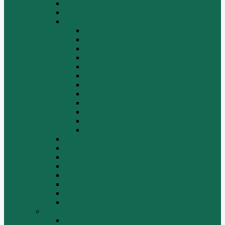
Двигатель
Карданные валы
Каталог запчастей Shaanxi F2000
Валы карданные
Двигатель
Задний мост
Задняя подвеска
КПП
Кузов/Кабина
Передняя подвеска
Рама
Рулевое управление
Средний мост
Сцепление
Электрооборудование
КПП
Подвеска, мосты
Рулевой механизм
СТАРТЕРЫ И ГЕНЕРАТОРЫ
Топливная система
Тормозная система
Фильтры
Электрика
Shantui
SD16