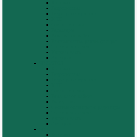
Бортовая
Гидросистема
Гидротрансформатор
КПП
Отвалы и ножи
Радиаторы
Рама, капот, кабина
Ремкомплекты, ремни, филтры.
Топливная система
Ходовая часть
Электрика
SD22/SD23
Бортовая
Гидросистема
Гидротрансформатор
КПП
Отвалы и ножи
Рама, капот, кабина
Расходники
Система охлаждения, радиаторы
Топливная система
Ходовая часть
Электрика
SD32
Бортовая