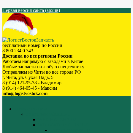
Первая версия сайта (архив)
бесплатный номер по России
8 800 234 0 343
Доставка во все регионы России
Работаем напрямую с заводами в Китае
Любые запчасти на любую спецтехнику
Отправляем из Читы во все города РФ
г. Чита, ул. Сухая Падь, 5
8 (914) 121-95-38 - Владимир
8 (914) 464-05-45 - Максим
info@logistvostok.com
Меню
каталог товаров
Двигатели WEICHAI
WEICHAI ZH4102
WD10/WD615 (EURO-2)
Блок цилиндров (1)