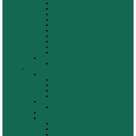
Гидросистема
Гидротрансформатор
КПП
Отвалы и ножи
Рама, капот, кабина
Расходники
Система охлаждения, радиаторы
Топливная система
Ходовая часть
Электрика
SD42
Отвалы и ножи
Грейдеры, краны, катки, погрузчики
Автогрейдеры
GR135
GR215, GR215A
GR180
GR-165
Автокраны
QY25K5
Катки
Погрузчики
LW300f
LW500F
WZ30-25