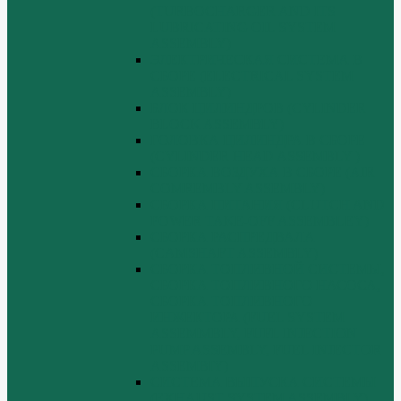
(TURBOCHARGER AND ITS
LUBRICATING OIL SYSTEM
ASSEMBLY)
ЭЛЕКТРИЧЕСКАЯ СИСТЕМА В
СБОРЕ (ELECTRICAL SYSTEM
ASSEMBLY)
БЛОК ЦИЛИНДРОВ (CYLINDER
BLOCK ASSEMBLY)
ГОЛОВКА ЦИЛИНДРА В СБОРЕ
(CYLINDER HEAD ASSEMBLY )
СБОРКА ВОЗДУХА В СБОРЕ (AIR
COMREMBLY ASSEMBLY)
СБОРКА ПИТАНИЯ (CLUTCH AND
POWER TAKE-OFF ASSEMBLEY)
СБОРКА РАСПРЕДВАЛА
(CAMSHAFT ASSEMBLY)
СБОРКА ТОПЛИВНОЙ СИСТЕМЫ,
СБОРКА ТОПЛИВНОГО НАСОСА,
СБОРКА ТОПЛИВНОГО
ИНЖЕКТОРА (FUEL SYSTEM
ASSEMMBLY, FUFL INJECTION
PUMP ASSEMBLY, FUEL INJECTOR
ASSEMBIY)
СИСТЕМА ВЫПУСКА СИСТЕМЫ
(EXHAUST SYSTEM ASSEMBLY)