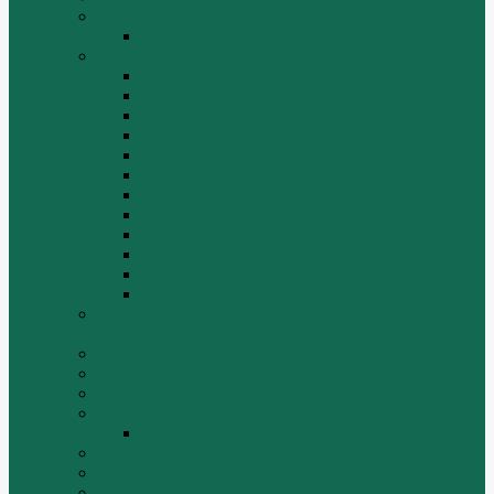
Двигатели RICARDO
Двигатель Ricardo K4102D
Двигатели ZH HUAFENGDONGLI
Двигатель ZH4100G2-5D
Двигатель ZH4100G43
Двигатель ZH4102G41 (L4)
Двигатель ZH410OG2-5A
Двигатель ZHAG1-8A
Двигатель ZHAZG1 (LZ1)
Двигатель ZHBG14-A (G75-L3)
Двигатель ZHBG14-A (G76-L1)
Двигатель ZHBG41 (JSLG1)
Двигатель ZHBG42 (L3)
Двигатель ZHBG44 (SDLG2)
Двигатель ZHBZG1 (LZ1)
Дополнительная система отопления и
кондиционирования
ДРОБИЛКИ
ИНСТРУМЕНТЫ
Комплекты гидравлических фильтров
КПП
КПП ZF 4WG200
ОСВЕТИТЕЛЬНЫЕ ПРИБОРЫ
ПОГРУЗЧИКИ
РАДИАТОРЫ