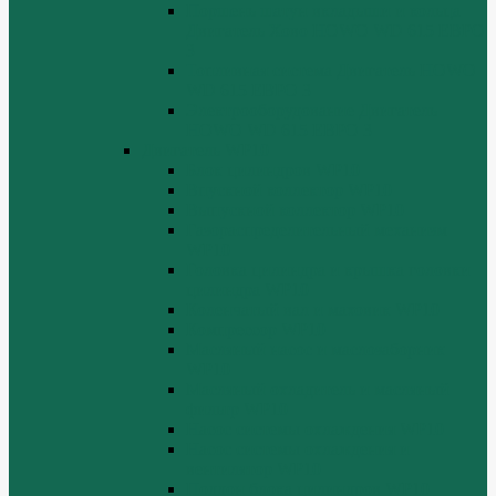
Поршень шатун вкладыши и кольца
Двигатель Хово HOWO WD 615 ЕВРО
3
Топливная система Двигатель HOWO
WD 615 ЕВРО 3
Электрооборудование Двигатель
HOWO WD 615 ЕВРО 3
Двигатель WP10
Блок цилиндров WP10
Впускной коллектор WP10
Выпускной коллектор WP10
Газораспределительный механизм
WP10
Головка цилиндра и крышка головки
цилиндра WP10
Коленчатый вал и маховик WP10
Компрессор WP10
Масляный насос и маслозаборник
WP10
Масляный охладитель и масляный
фильтр WP10
Насос системы охлаждения WP10
Насос системы охлаждения и
вентилятор WP10
Поддон блока цилиндров WP10