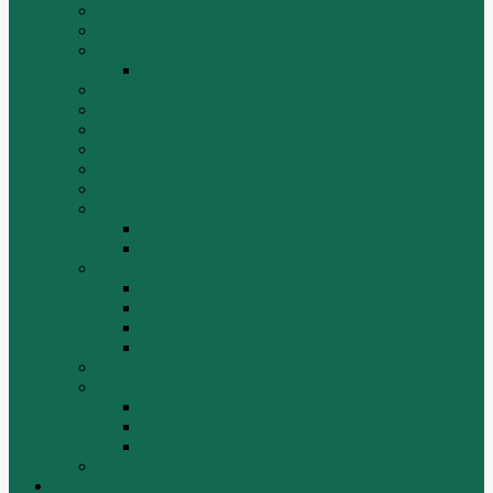
ИНСТРУМЕНТЫ
Комплекты гидравлических фильтров
КПП
КПП ZF 4WG200
ОСВЕТИТЕЛЬНЫЕ ПРИБОРЫ
ПОГРУЗЧИКИ
РАДИАТОРЫ
Ремни
САЛЬНИКИ
Стакан форсунки
ТРАЛЫ, ПРИЦЕПЫ, ПОЛУПРИЦЕПЫ
FUWA
YUEK
Фильтра
ФИЛЬТР ВОЗДУШНЫЙ
ФИЛЬТР ГИДРАВЛИЧЕСКИЙ
ФИЛЬТР МАСЛЯННЫЙ
ФИЛЬТР ТОПЛИВНЫЙ
ФИТИНГИ
Форсунки, плунжера, распылители.
Плунжерные пары
Распылители
Топливные форсунки
Разборка
Оплата и доставка