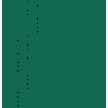
Автокраны
QY25K5
Катки
Погрузчики
LW300f
LW500F
WZ30-25
ZL50G
РЕДУКТОР МОСТА
BEIFANG BENCHI (NORTH BENZ)
Грузовики
Самосвалы
Changlin
Автогрейдеры Changlin PY165H, PY220H
ChengGong
DOOSAN
FAW
FAW J5
FAW J6
Двигатель FAW C6110
МАЗ-4380 FAW
FOTON
HZM
LongGong, LONKING
TIEMA