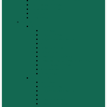
СТАРТЕРЫ И ГЕНЕРАТОРЫ
Топливная система
Тормозная система
Фильтры
Электрика
Shantui
SD16
Бортовая
Гидросистема
Гидротрансформатор
КПП
Отвалы и ножи
Радиаторы
Рама, капот, кабина
Ремкомплекты, ремни, филтры.
Топливная система
Ходовая часть
Электрика
SD22/SD23
Бортовая
Гидросистема
Гидротрансформатор
КПП
Отвалы и ножи
Рама, капот, кабина