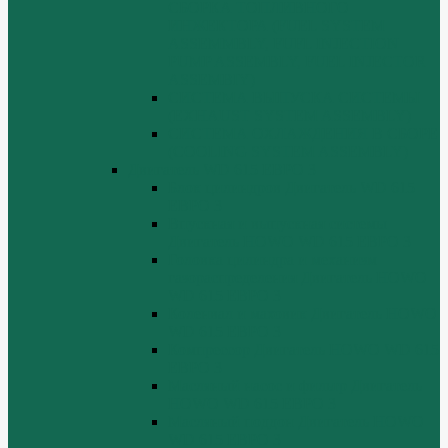
СБОРКА ТОПЛИВНОГО
ИНЖЕКТОРА (FUEL SYSTEM
ASSEMMBLY, FUFL INJECTION
PUMP ASSEMBLY, FUEL INJECTOR
ASSEMBIY)
СИСТЕМА ВЫПУСКА СИСТЕМЫ
(EXHAUST SYSTEM ASSEMBLY)
СИСТЕМА ОХЛАЖДЕНИЯ В СБОРЕ
(COOLING SYSTEM ASSEMBLY)
Двигатель WD 615 ЕВРО 3
Блок цилиндров Двигатель WD 615
ЕВРО 3
Впускная и выпускная системы
Двигатель HOWO WD 615 ЕВРО 3
Головка цилиндра и механизм
газораспределения Двигатель HOWO
WD 615 ЕВРО 3
Коленвал и маховик Двигатель HOWO
WD 615 ЕВРО 3
Компрессор Двигатель HOWO WD 615
ЕВРО 3
Масляный насос и фильтр Двигатель
HOWO WD 615 ЕВРО 3
Масляный поддон Двигатель HOWO
WD 615 ЕВРО 3