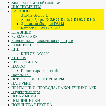
Заклепка тормозной накладки
ИНСТРУМЕНТЫ
КАТАЛОГИ
XCMG GR180-D
Автогрейдеры XCMG GR215, GR180, GR165
Двигатели Shanghai D6114
Каталог HOWO ZZ5707
КЛАВИШИ
КЛЕММЫ АКБ
Комплекты гидравлических фильтров
КОМПРЕССОР
КПП
КПП ZF 4WG200
КПП 8JS
КРЕСТОВИНА
НАСОС
Насос гидравлический
Насосы ГУР
ОСВЕТИТЕЛЬНЫЕ ПРИБОРЫ
ПАТРУБКИ
ПЕРЕМЫЧКИ, ПРОВОДА, НАКОНЕЧНИКИ АКБ
Плунжерная пара
ПОГРУЗЧИКИ
ПОДШИПНИКИ
ПОРШНЕВАЯ ГРУППА