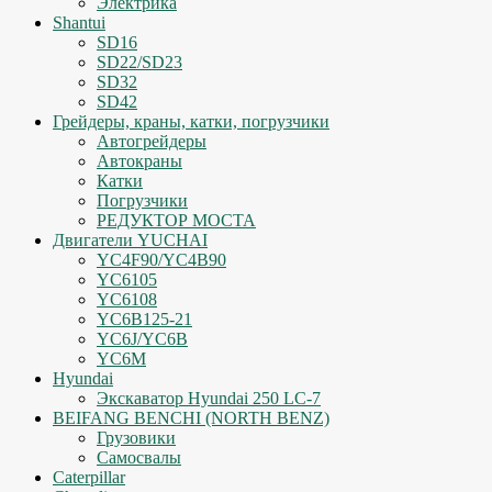
Электрика
Shantui
SD16
SD22/SD23
SD32
SD42
Грейдеры, краны, катки, погрузчики
Автогрейдеры
Автокраны
Катки
Погрузчики
РЕДУКТОР МОСТА
Двигатели YUCHAI
YC4F90/YC4B90
YC6105
YC6108
YC6B125-21
YC6J/YC6B
YC6M
Hyundai
Экскаватор Hyundai 250 LC-7
BEIFANG BENCHI (NORTH BENZ)
Грузовики
Самосвалы
Caterpillar