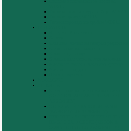
Система воспламенения топлива
WD615
Топливная аппаратура в сборе WD615
Топливопровод WD615
Топливопроводные трубки WD615
WD12/WD618
Выпускной коллектор
Картер
Клапаны, механизм газораспределения
Коленчатый вал, маховик
Крышка цилиндра
Крышка шестерен, картер маховика
Масляный насос и масляный фильтр
Масляный поддон
Шатун, поршень
WD615G220
ZHBG14-A
Коленчатый вал и сборка маховика
(CRANKSHAFT AND FLYWHEEL
ASSEMBLY)
ОСНОВАНИЕ БАЗОВОЙ РАМЫ
(BASE FRAME ASSEMBLY)
ПОРШЕНЬ И СОЕДИНИТЕЛЬНАЯ
ШАБЛОНА В СБОРЕ (PISTON &
CONNECTING ROD ASSEMBLY)