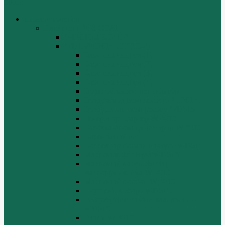
Меню
каталог товаров
Двигатели WEICHAI
WEICHAI ZH4102
WD10/WD615 (EURO-2)
Блок цилиндров (1)
Блок цилиндров (2)
Блок цилиндров (3)
Блок цилиндров (4)
Водяной насос, вентилятор
Воздуховод компрессора WD615
Воздушный компрессор WD615
Генератор, стартер WD615
Головка блока цилиндров WD615
Коленчатый вал
Коллектор подачи воздуха WD615
Масляные фильтры WD615
Масляный насос, фильтр
маслоприемника WD615
Масляный поддон WD615
Поршень в сборе WD615
Распределительный вал, клапана
WD615
Ролик WD615