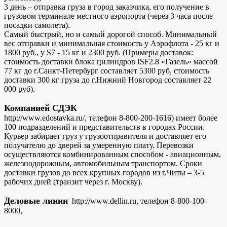
3 день – отправка груза в город заказчика, его получение в
грузовом терминале местного аэропорта (через 3 часа после
посадки самолета).
Самый быстрый, но и самый дорогой способ. Минимальный
вес отправки и минимальная стоимость у Аэрофлота - 25 кг и
1800 руб., у S7 - 15 кг и 2300 руб. (Примеры доставок:
стоимость доставки блока цилиндров ISF2.8 «Газель» массой
77 кг до г.Санкт-Петербург составляет 5300 руб, стоимость
доставки 300 кг груза до г.Нижний Новгород составляет 22
000 руб).
Компанией СДЭК
http://www.edostavka.ru/, телефон 8-800-200-1616) имеет более
100 подразделений и представительств в городах России.
Курьер забирает груз у грузоотправителя и доставляет его
получателю до дверей за умеренную плату. Перевозки
осуществляются комбинированным способом - авиационным,
железнодорожным, автомобильным транспортом. Сроки
доставки грузов до всех крупных городов из г.Читы – 3-5
рабочих дней (транзит через г. Москву).
Деловые линии
http://www.dellin.ru, телефон 8-800-100-
8000,