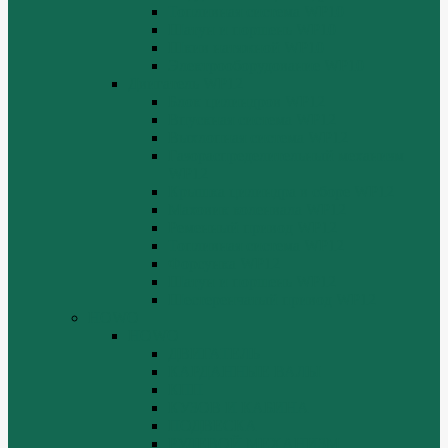
Топливная система WP10
Шатун и поршень WP10
Шкив натяжной WP10
Электрооборудование WP10
Двигатель WP12
Блок цилиндров WP12
Впускная система WP12
Выхлопная система WP12
Газораспределительный механизм
WP12
Крышка цилиндра в сборе WP12
Маховик коленвала WP12
Ременный привод WP12
Топливная система WP12
Форсунка WP12
Шатун и поршень WP12
Шестеренчатый привод WP12
HOWO
HOWO
ДВИГАТЕЛЬ
КАРДАННЫЕ ВАЛЫ
КПП
КУЗОВ И КАБИНА
ПОДВЕСКА
РУЛЕВОЙ МЕХАНИЗМ