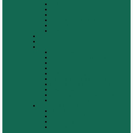
СТАРТЕРЫ ГЕНЕРАТОРЫ
СЦЕПЛЕНИЕ
ТОПЛИВНАЯ СИСТЕМА
ТОРМОЗНАЯ СИСТЕМА
Фильтры
Электрика
HOWO A7
HOWO ZZ5507
HOWO ZZ5707
Ведущий мост
Вспомогательные агрегаты двигателя
Кабина
Коробка передач
Муфта сцепления
Передняя и задняя подвески
Передняя ось и рулевой механизм
Рама кузова
Тормозная и воздушная системы
Электрооборудование
Каталог запчастей HOWO
ZF S6-120
Двигатель Euro 2
Двигатель ЕВРО-3
Дополнительное оборудование
двигателя