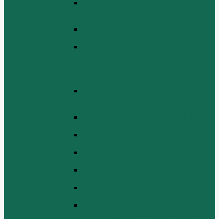
СБОРКА СИСТЕМЫ СМАЗКИ
НЕФТИ (LUBRICATING OIL
SYSTEM ASSEMBLY)
СИСТЕМА СИСТЕМЫ ВОЗДУХА
(AIR INTAKE SYSTEM ASSEMBLY)
ТУРБОЧАРГЕР И ЕГО СИСТЕМА
СМАЗКИ СМАЗКИ
(TURBOCHARGER AND ITS
LUBRICATING OIL SYSTEM
ASSEMBLY)
ЭЛЕКТРИЧЕСКАЯ СИСТЕМА В
СБОРЕ (ELECTRICAL SYSTEM
ASSEMBLY)
БЛОК ЦИЛИНДРОВ (CYLINDER
BLOCK ASSEMBLY)
ГОЛОВКА ЦИЛИНДРА В СБОРЕ
(CYLINDER HEAD ASSEMBLY )
СБОРКА ВОЗДУХА В СБОРЕ (AIR
COMREMBLY ASSEMBLY)
СБОРКА ПИТАНИЯ (CLUTCH AND
POWER TAKE-OFF ASSEMBLEY)
СБОРКА РАСПРЕДВАЛА
(CAMSHAFT ASSEMBLY)
СБОРКА ТОПЛИВНОЙ СИСТЕМЫ,
СБОРКА ТОПЛИВНОГО НАСОСА,