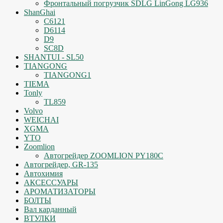
Фронтальный погрузчик SDLG LinGong LG936
ShanGhai
C6121
D6114
D9
SC8D
SHANTUI - SL50
TIANGONG
TIANGONG1
TIEMA
Tonly
TL859
Volvo
WEICHAI
XGMA
YTO
Zoomlion
Автогрейдер ZOOMLION PY180C
Автогрейдер, GR-135
Автохимия
АКСЕССУАРЫ
АРОМАТИЗАТОРЫ
БОЛТЫ
Вал карданный
ВТУЛКИ