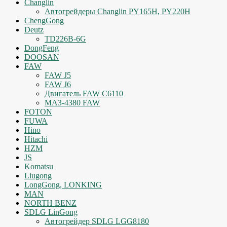
Changlin
Автогрейдеры Changlin PY165H, PY220H
ChengGong
Deutz
TD226B-6G
DongFeng
DOOSAN
FAW
FAW J5
FAW J6
Двигатель FAW C6110
МАЗ-4380 FAW
FOTON
FUWA
Hino
Hitachi
HZM
JS
Komatsu
Liugong
LongGong, LONKING
MAN
NORTH BENZ
SDLG LinGong
Автогрейдер SDLG LGG8180