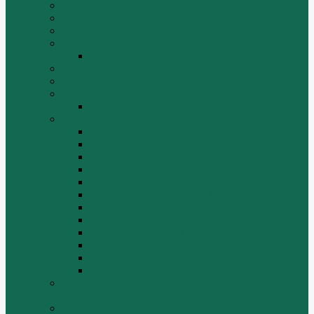
Volvo
XGMA
YTO
Zoomlion
Автогрейдер ZOOMLION PY180C
БОЛТЫ
Гидронасосы, гидромоторы
Двигатели RICARDO
Двигатель Ricardo K4102D
Двигатели ZH HUAFENGDONGLI
Двигатель ZH4100G2-5D
Двигатель ZH4100G43
Двигатель ZH4102G41 (L4)
Двигатель ZH410OG2-5A
Двигатель ZHAG1-8A
Двигатель ZHAZG1 (LZ1)
Двигатель ZHBG14-A (G75-L3)
Двигатель ZHBG14-A (G76-L1)
Двигатель ZHBG41 (JSLG1)
Двигатель ZHBG42 (L3)
Двигатель ZHBG44 (SDLG2)
Двигатель ZHBZG1 (LZ1)
Дополнительная система отопления и
кондиционирования
ДРОБИЛКИ