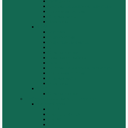
Расходники
Система охлаждения, радиаторы
Топливная система
Ходовая часть
Электрика
SD32
Бортовая
Гидросистема
Гидротрансформатор
КПП
Отвалы и ножи
Рама, капот, кабина
Расходники
Система охлаждения, радиаторы
Топливная система
Ходовая часть
Электрика
SD42
Отвалы и ножи
Грейдеры, краны, катки, погрузчики
Автогрейдеры
GR135
GR215, GR215A
GR180
GR-165