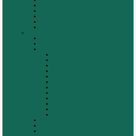
Погрузчик SEM 636
Погрузчик SEM 652
Погрузчик SEM 655
Погрузчик SEM 656
Погрузчик SEM 660
Shaanxi (Shacman)
Двигатель
Карданные валы
Каталог запчастей Shaanxi F2000
Валы карданные
Двигатель
Задний мост
Задняя подвеска
КПП
Кузов/Кабина
Передняя подвеска
Рама
Рулевое управление
Средний мост
Сцепление
Электрооборудование
КПП
Подвеска, мосты
Рулевой механизм