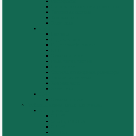
Расходники
Система охлаждения, радиаторы
Топливная система
Ходовая часть
Электрика
SD32
Бортовая
Гидросистема
Гидротрансформатор
КПП
Отвалы и ножи
Рама, капот, кабина
Расходники
Система охлаждения, радиаторы
Топливная система
Ходовая часть
Электрика
SD42
Отвалы и ножи
Грейдеры, краны, катки, погрузчики
Автогрейдеры
GR135
GR215, GR215A
GR180
GR-165