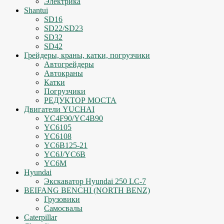
Электрика
Shantui
SD16
SD22/SD23
SD32
SD42
Грейдеры, краны, катки, погрузчики
Автогрейдеры
Автокраны
Катки
Погрузчики
РЕДУКТОР МОСТА
Двигатели YUCHAI
YC4F90/YC4B90
YC6105
YC6108
YC6B125-21
YC6J/YC6B
YC6M
Hyundai
Экскаватор Hyundai 250 LC-7
BEIFANG BENCHI (NORTH BENZ)
Грузовики
Самосвалы
Caterpillar