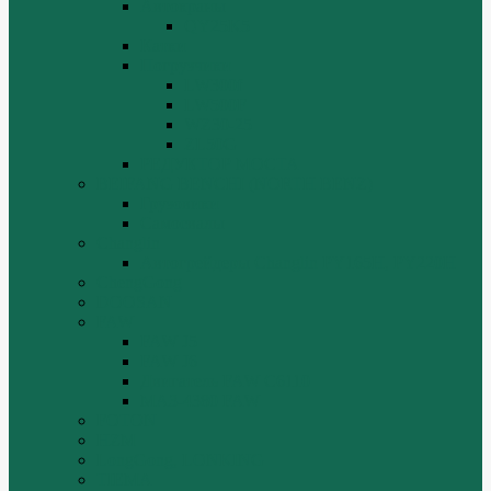
Автокраны
QY25K5
Катки
Погрузчики
LW300f
LW500F
WZ30-25
ZL50G
РЕДУКТОР МОСТА
BEIFANG BENCHI (NORTH BENZ)
Грузовики
Самосвалы
Changlin
Автогрейдеры Changlin PY165H, PY220H
ChengGong
DOOSAN
FAW
FAW J5
FAW J6
Двигатель FAW C6110
МАЗ-4380 FAW
FOTON
HZM
LongGong, LONKING
TIEMA