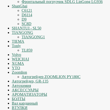
Фронтальный погрузчик SDLG LinGong LG936
ShanGhai
C6121
D6114
D9
SC8D
SHANTUI - SL50
TIANGONG
TIANGONG1
TIEMA
Tonly
TL859
Volvo
WEICHAI
XGMA
YTO
Zoomlion
Автогрейдер ZOOMLION PY180C
Автогрейдер, GR-135
Автохимия
АКСЕССУАРЫ
АРОМАТИЗАТОРЫ
БОЛТЫ
Вал карданный
ВТУЛКИ