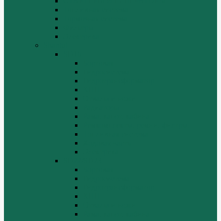
СТАРТЕРЫ И ГЕНЕРАТОРЫ
Топливная система
Тормозная система
Фильтры
Электрика
Shantui
SD16
Бортовая
Гидросистема
Гидротрансформатор
КПП
Отвалы и ножи
Радиаторы
Рама, капот, кабина
Ремкомплекты, ремни, филтры.
Топливная система
Ходовая часть
Электрика
SD22/SD23
Бортовая
Гидросистема
Гидротрансформатор
КПП
Отвалы и ножи
Рама, капот, кабина