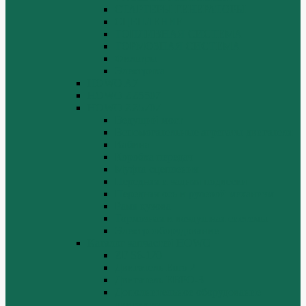
СТАРТЕРЫ ГЕНЕРАТОРЫ
СЦЕПЛЕНИЕ
ТОПЛИВНАЯ СИСТЕМА
ТОРМОЗНАЯ СИСТЕМА
Фильтры
Электрика
HOWO A7
HOWO ZZ5507
HOWO ZZ5707
Ведущий мост
Вспомогательные агрегаты двигателя
Кабина
Коробка передач
Муфта сцепления
Передняя и задняя подвески
Передняя ось и рулевой механизм
Рама кузова
Тормозная и воздушная системы
Электрооборудование
Каталог запчастей HOWO
ZF S6-120
Двигатель Euro 2
Двигатель ЕВРО-3
Дополнительное оборудование
двигателя