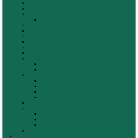
ИНСТРУМЕНТЫ
Комплекты гидравлических фильтров
КПП
КПП ZF 4WG200
ОСВЕТИТЕЛЬНЫЕ ПРИБОРЫ
ПОГРУЗЧИКИ
РАДИАТОРЫ
Ремни
САЛЬНИКИ
Стакан форсунки
ТРАЛЫ, ПРИЦЕПЫ, ПОЛУПРИЦЕПЫ
FUWA
YUEK
Фильтра
ФИЛЬТР ВОЗДУШНЫЙ
ФИЛЬТР ГИДРАВЛИЧЕСКИЙ
ФИЛЬТР МАСЛЯННЫЙ
ФИЛЬТР ТОПЛИВНЫЙ
ФИТИНГИ
Форсунки, плунжера, распылители.
Плунжерные пары
Распылители
Топливные форсунки
Разборка
Оплата и доставка