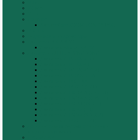
Volvo
XGMA
YTO
Zoomlion
Автогрейдер ZOOMLION PY180C
БОЛТЫ
Гидронасосы, гидромоторы
Двигатели RICARDO
Двигатель Ricardo K4102D
Двигатели ZH HUAFENGDONGLI
Двигатель ZH4100G2-5D
Двигатель ZH4100G43
Двигатель ZH4102G41 (L4)
Двигатель ZH410OG2-5A
Двигатель ZHAG1-8A
Двигатель ZHAZG1 (LZ1)
Двигатель ZHBG14-A (G75-L3)
Двигатель ZHBG14-A (G76-L1)
Двигатель ZHBG41 (JSLG1)
Двигатель ZHBG42 (L3)
Двигатель ZHBG44 (SDLG2)
Двигатель ZHBZG1 (LZ1)
Дополнительная система отопления и
кондиционирования
ДРОБИЛКИ