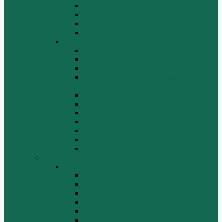
Топливная система WP10
Шатун и поршень WP10
Шкив натяжной WP10
Электрооборудование WP10
Двигатель WP12
Блок цилиндров WP12
Впускная система WP12
Выхлопная система WP12
Газораспределительный механизм
WP12
Крышка цилиндра в сборе WP12
Маховик коленвала WP12
Ременный привод WP12
Топливная система WP12
Форсунка WP12
Шатун и поршень WP12
Шестеренчатый привод WP12
HOWO
HOWO
ДВИГАТЕЛЬ
КАРДАННЫЕ ВАЛЫ
КПП
КУЗОВ И КАБИНА
ПОДВЕСКА
РУЛЕВОЙ МЕХАНИЗМ