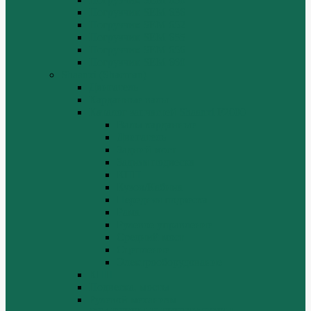
Погрузчик SEM 636
Погрузчик SEM 652
Погрузчик SEM 655
Погрузчик SEM 656
Погрузчик SEM 660
Shaanxi (Shacman)
Двигатель
Карданные валы
Каталог запчастей Shaanxi F2000
Валы карданные
Двигатель
Задний мост
Задняя подвеска
КПП
Кузов/Кабина
Передняя подвеска
Рама
Рулевое управление
Средний мост
Сцепление
Электрооборудование
КПП
Подвеска, мосты
Рулевой механизм