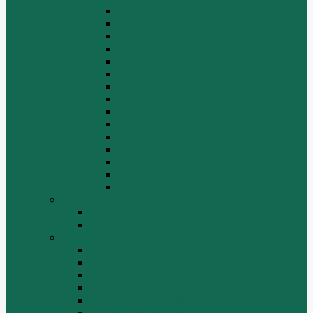
Задний мост
Карданный вал
КПП
КПП FULLER
КПП.ZF 5S-111GP, 5S-150GP,4S-130GP.
Кузов/Кабина
Механизм подвески
Передний мост
Рама
Рулевой механизм
Средний мост.
Сцепление
Тормозная система.
Ходовая часть
Электрооборудование
LuGong
Двигатель 4DW81-37
Двигатель YT4B2Z-24
SEM
Автогрейдер SEM 919
Автогрейдер SEM 922
Бульдозер SEM 816
Бульдозер SEM 822
Дорожный каток SEM 512
Погрузчик SEM 630