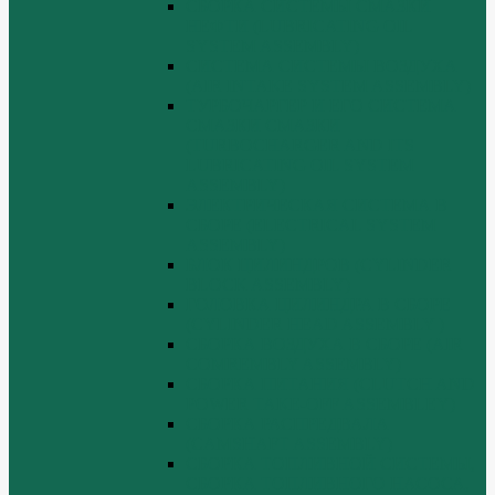
СБОРКА СИСТЕМЫ СМАЗКИ
НЕФТИ (LUBRICATING OIL
SYSTEM ASSEMBLY)
СИСТЕМА СИСТЕМЫ ВОЗДУХА
(AIR INTAKE SYSTEM ASSEMBLY)
ТУРБОЧАРГЕР И ЕГО СИСТЕМА
СМАЗКИ СМАЗКИ
(TURBOCHARGER AND ITS
LUBRICATING OIL SYSTEM
ASSEMBLY)
ЭЛЕКТРИЧЕСКАЯ СИСТЕМА В
СБОРЕ (ELECTRICAL SYSTEM
ASSEMBLY)
БЛОК ЦИЛИНДРОВ (CYLINDER
BLOCK ASSEMBLY)
ГОЛОВКА ЦИЛИНДРА В СБОРЕ
(CYLINDER HEAD ASSEMBLY )
СБОРКА ВОЗДУХА В СБОРЕ (AIR
COMREMBLY ASSEMBLY)
СБОРКА ПИТАНИЯ (CLUTCH AND
POWER TAKE-OFF ASSEMBLEY)
СБОРКА РАСПРЕДВАЛА
(CAMSHAFT ASSEMBLY)
СБОРКА ТОПЛИВНОЙ СИСТЕМЫ,
СБОРКА ТОПЛИВНОГО НАСОСА,