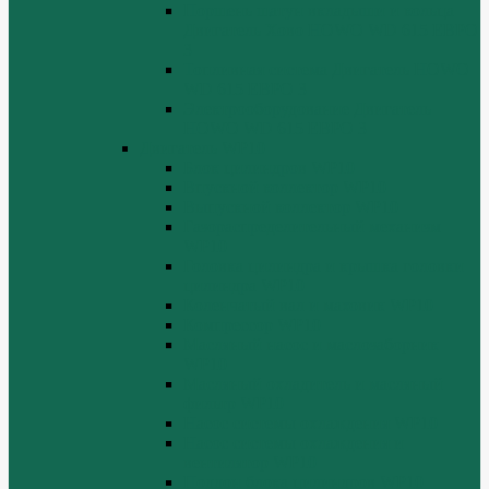
Поршень шатун вкладыши и кольца
Двигатель Хово HOWO WD 615 ЕВРО
3
Топливная система Двигатель HOWO
WD 615 ЕВРО 3
Электрооборудование Двигатель
HOWO WD 615 ЕВРО 3
Двигатель WP10
Блок цилиндров WP10
Впускной коллектор WP10
Выпускной коллектор WP10
Газораспределительный механизм
WP10
Головка цилиндра и крышка головки
цилиндра WP10
Коленчатый вал и маховик WP10
Компрессор WP10
Масляный насос и маслозаборник
WP10
Масляный охладитель и масляный
фильтр WP10
Насос системы охлаждения WP10
Насос системы охлаждения и
вентилятор WP10
Поддон блока цилиндров WP10