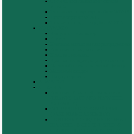
Система воспламенения топлива
WD615
Топливная аппаратура в сборе WD615
Топливопровод WD615
Топливопроводные трубки WD615
WD12/WD618
Выпускной коллектор
Картер
Клапаны, механизм газораспределения
Коленчатый вал, маховик
Крышка цилиндра
Крышка шестерен, картер маховика
Масляный насос и масляный фильтр
Масляный поддон
Шатун, поршень
WD615G220
ZHBG14-A
Коленчатый вал и сборка маховика
(CRANKSHAFT AND FLYWHEEL
ASSEMBLY)
ОСНОВАНИЕ БАЗОВОЙ РАМЫ
(BASE FRAME ASSEMBLY)
ПОРШЕНЬ И СОЕДИНИТЕЛЬНАЯ
ШАБЛОНА В СБОРЕ (PISTON &
CONNECTING ROD ASSEMBLY)