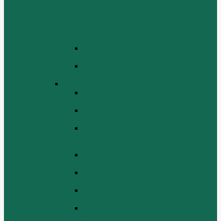
СБОРКА ТОПЛИВНОГО
ИНЖЕКТОРА (FUEL SYSTEM
ASSEMMBLY, FUFL INJECTION
PUMP ASSEMBLY, FUEL INJECTOR
ASSEMBIY)
СИСТЕМА ВЫПУСКА СИСТЕМЫ
(EXHAUST SYSTEM ASSEMBLY)
СИСТЕМА ОХЛАЖДЕНИЯ В СБОРЕ
(COOLING SYSTEM ASSEMBLY)
Двигатель WD 615 ЕВРО 3
Блок цилиндров Двигатель WD 615
ЕВРО 3
Впускная и выпускная системы
Двигатель HOWO WD 615 ЕВРО 3
Головка цилиндра и механизм
газораспределения Двигатель HOWO
WD 615 ЕВРО 3
Коленвал и маховик Двигатель HOWO
WD 615 ЕВРО 3
Компрессор Двигатель HOWO WD 615
ЕВРО 3
Масляный насос и фильтр Двигатель
HOWO WD 615 ЕВРО 3
Масляный поддон Двигатель HOWO
WD 615 ЕВРО 3