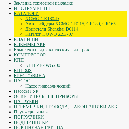
Заклепка тормозной накладки
ИНСТРУМЕНТЫ
КАТАЛОГИ
XCMG GR180-D
Автогрейдеры XCMG GR215, GR180, GR165
Двигатели Shanghai D6114
Каталог HOWO ZZ5707
КЛАВИШИ
КЛЕММЫ АКБ
Комплекты гидравлических фильтров
КОМПРЕССОР
КПП
КПП ZF 4WG200
КПП 8JS
КРЕСТОВИНА
НАСОС
Насос гидравлический
Насосы ГУР
ОСВЕТИТЕЛЬНЫЕ ПРИБОРЫ
ПАТРУБКИ
ПЕРЕМЫЧКИ, ПРОВОДА, НАКОНЕЧНИКИ АКБ
Плунжерная пара
ПОГРУЗЧИКИ
ПОДШИПНИКИ
ПОРШНЕВАЯ ГРУППА