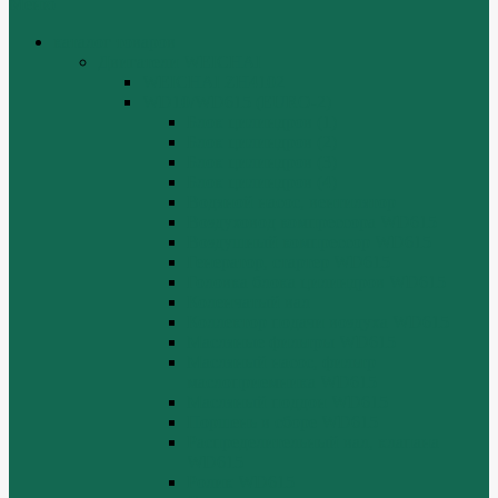
Меню
каталог товаров
Двигатели WEICHAI
WEICHAI ZH4102
WD10/WD615 (EURO-2)
Блок цилиндров (1)
Блок цилиндров (2)
Блок цилиндров (3)
Блок цилиндров (4)
Водяной насос, вентилятор
Воздуховод компрессора WD615
Воздушный компрессор WD615
Генератор, стартер WD615
Головка блока цилиндров WD615
Коленчатый вал
Коллектор подачи воздуха WD615
Масляные фильтры WD615
Масляный насос, фильтр
маслоприемника WD615
Масляный поддон WD615
Поршень в сборе WD615
Распределительный вал, клапана
WD615
Ролик WD615