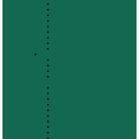
Вспомогательные агрегаты двигателя
Кабина
Коробка передач
Муфта сцепления
Передняя и задняя подвески
Передняя ось и рулевой механизм
Рама кузова
Тормозная и воздушная системы
Электрооборудование
Каталог запчастей HOWO
ZF S6-120
Двигатель Euro 2
Двигатель ЕВРО-3
Дополнительное оборудование
двигателя
Задний мост
Карданный вал
КПП
КПП FULLER
КПП.ZF 5S-111GP, 5S-150GP,4S-130GP.
Кузов/Кабина
Механизм подвески
Передний мост
Рама
Рулевой механизм