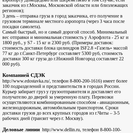
заказчик из г.Москвы, Московской области или близлежащих
регионов);
3 день – отправка груза в город заказчика, его получение в
грузовом терминале местного аэропорта (через 3 часа после
посадки самолета).
Самый быстрый, но и самый дорогой способ. Минимальный
вес отправки и минимальная стоимость у Аэрофлота - 25 кг и
1800 руб., у S7 - 15 кг и 2300 руб. (Примеры доставок:
стоимость доставки блока цилиндров ISF2.8 «Газель» массой
77 кг до г.Санкт-Петербург составляет 5300 руб, стоимость
доставки 300 кг груза до г.Нижний Новгород составляет 22
000 руб).
Компанией СДЭК
http://www.edostavka.ru/, телефон 8-800-200-1616) имеет более
100 подразделений и представительств в городах России.
Курьер забирает груз у грузоотправителя и доставляет его
получателю до дверей за умеренную плату. Перевозки
осуществляются комбинированным способом - авиационным,
железнодорожным, автомобильным транспортом. Сроки
доставки грузов до всех крупных городов из г.Читы – 3-5
рабочих дней (транзит через г. Москву).
Деловые линии
http://www.dellin.ru, телефон 8-800-100-