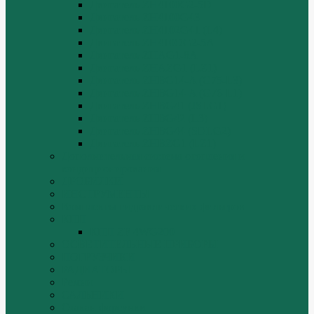
Двигатель ZH4100G2-5D
Двигатель ZH4100G43
Двигатель ZH4102G41 (L4)
Двигатель ZH410OG2-5A
Двигатель ZHAG1-8A
Двигатель ZHAZG1 (LZ1)
Двигатель ZHBG14-A (G75-L3)
Двигатель ZHBG14-A (G76-L1)
Двигатель ZHBG41 (JSLG1)
Двигатель ZHBG42 (L3)
Двигатель ZHBG44 (SDLG2)
Двигатель ZHBZG1 (LZ1)
Дополнительная система отопления и
кондиционирования
ДРОБИЛКИ
ИНСТРУМЕНТЫ
Комплекты гидравлических фильтров
КПП
КПП ZF 4WG200
ОСВЕТИТЕЛЬНЫЕ ПРИБОРЫ
ПОГРУЗЧИКИ
РАДИАТОРЫ
Ремни
САЛЬНИКИ
Стакан форсунки