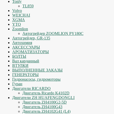
Tonly
TL859
Volvo
WEICHAI
XGMA
YTO
Zoomlion
Автогрейдер ZOOMLION PY180C
Автогрейдер, GR-135
Автохимия
АКСЕССУАРЫ
АРОМАТИЗАТОРЫ
БОЛТЫ
Вал карданный
ВТУЛКИ
ВЫПОЛНЕННЫЕ ЗАКАЗЫ
ГЕНЕРАТОРЫ
Гидронасосы, гидромоторы
Гуран
Двигатели RICARDO
Двигатель Ricardo K4102D
Двигатели ZH HUAFENGDONGLI
Двигатель ZH4100G2-5D
Двигатель ZH4100G43
Двигатель ZH4102G41 (L4)