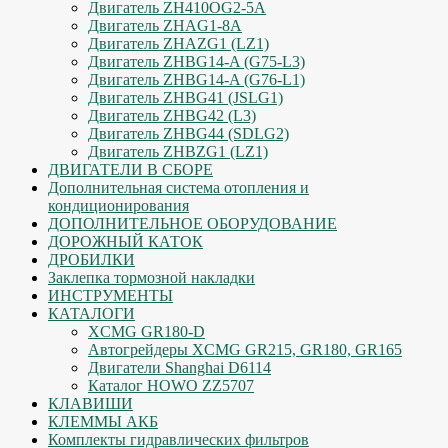
Двигатель ZH410OG2-5A
Двигатель ZHAG1-8A
Двигатель ZHAZG1 (LZ1)
Двигатель ZHBG14-A (G75-L3)
Двигатель ZHBG14-A (G76-L1)
Двигатель ZHBG41 (JSLG1)
Двигатель ZHBG42 (L3)
Двигатель ZHBG44 (SDLG2)
Двигатель ZHBZG1 (LZ1)
ДВИГАТЕЛИ В СБОРЕ
Дополнительная система отопления и
кондиционирования
ДОПОЛНИТЕЛЬНОЕ ОБОРУДОВАНИЕ
ДОРОЖНЫЙ КАТОК
ДРОБИЛКИ
Заклепка тормозной накладки
ИНСТРУМЕНТЫ
КАТАЛОГИ
XCMG GR180-D
Автогрейдеры XCMG GR215, GR180, GR165
Двигатели Shanghai D6114
Каталог HOWO ZZ5707
КЛАВИШИ
КЛЕММЫ АКБ
Комплекты гидравлических фильтров