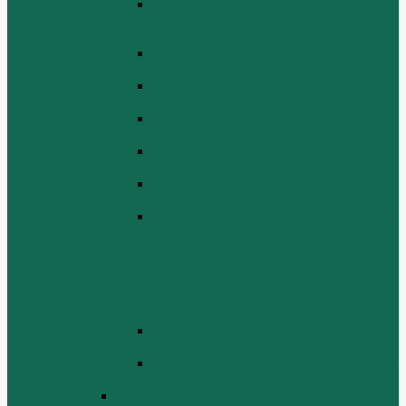
ЭЛЕКТРИЧЕСКАЯ СИСТЕМА В
СБОРЕ (ELECTRICAL SYSTEM
ASSEMBLY)
БЛОК ЦИЛИНДРОВ (CYLINDER
BLOCK ASSEMBLY)
ГОЛОВКА ЦИЛИНДРА В СБОРЕ
(CYLINDER HEAD ASSEMBLY )
СБОРКА ВОЗДУХА В СБОРЕ (AIR
COMREMBLY ASSEMBLY)
СБОРКА ПИТАНИЯ (CLUTCH AND
POWER TAKE-OFF ASSEMBLEY)
СБОРКА РАСПРЕДВАЛА
(CAMSHAFT ASSEMBLY)
СБОРКА ТОПЛИВНОЙ СИСТЕМЫ,
СБОРКА ТОПЛИВНОГО НАСОСА,
СБОРКА ТОПЛИВНОГО
ИНЖЕКТОРА (FUEL SYSTEM
ASSEMMBLY, FUFL INJECTION
PUMP ASSEMBLY, FUEL INJECTOR
ASSEMBIY)
СИСТЕМА ВЫПУСКА СИСТЕМЫ
(EXHAUST SYSTEM ASSEMBLY)
СИСТЕМА ОХЛАЖДЕНИЯ В СБОРЕ
(COOLING SYSTEM ASSEMBLY)
Двигатель WD 615 ЕВРО 3