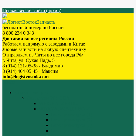
Первая версия сайта (архив)
бесплатный номер по России
8 800 234 0 343
Доставка во все регионы России
Работаем напрямую с заводами в Китае
Любые запчасти на любую спецтехнику
Отправляем из Читы во все города РФ
г. Чита, ул. Сухая Падь, 5
8 (914) 121-95-38 - Владимир
8 (914) 464-05-45 - Максим
info@logistvostok.com
Меню
каталог товаров
Двигатели WEICHAI
WEICHAI ZH4102
WD10/WD615 (EURO-2)
Блок цилиндров (1)
Блок цилиндров (2)
Блок цилиндров (3)
Блок цилиндров (4)