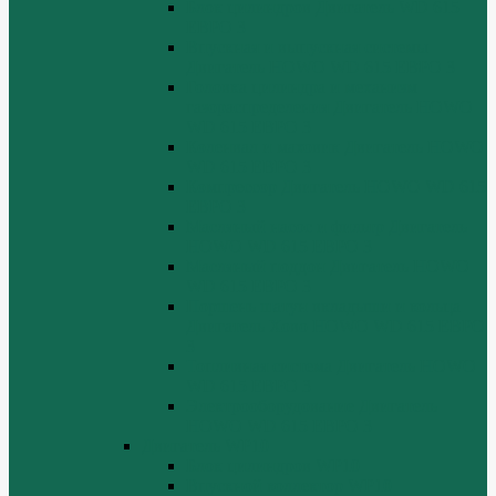
Блок цилиндров Двигатель WD 615
ЕВРО 3
Впускная и выпускная системы
Двигатель HOWO WD 615 ЕВРО 3
Головка цилиндра и механизм
газораспределения Двигатель HOWO
WD 615 ЕВРО 3
Коленвал и маховик Двигатель HOWO
WD 615 ЕВРО 3
Компрессор Двигатель HOWO WD 615
ЕВРО 3
Масляный насос и фильтр Двигатель
HOWO WD 615 ЕВРО 3
Масляный поддон Двигатель HOWO
WD 615 ЕВРО 3
Поршень шатун вкладыши и кольца
Двигатель Хово HOWO WD 615 ЕВРО
3
Топливная система Двигатель HOWO
WD 615 ЕВРО 3
Электрооборудование Двигатель
HOWO WD 615 ЕВРО 3
Двигатель WP10
Блок цилиндров WP10
Впускной коллектор WP10