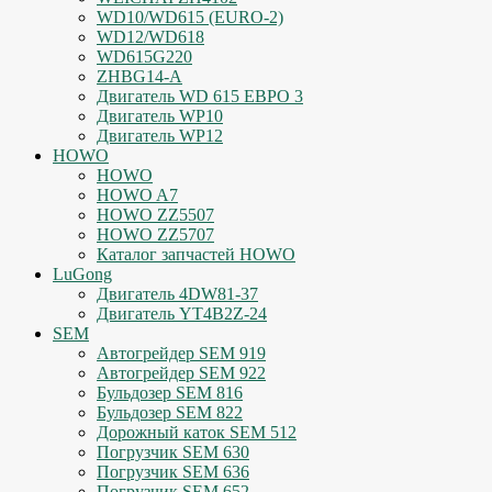
WD10/WD615 (EURO-2)
WD12/WD618
WD615G220
ZHBG14-A
Двигатель WD 615 ЕВРО 3
Двигатель WP10
Двигатель WP12
HOWO
HOWO
HOWO A7
HOWO ZZ5507
HOWO ZZ5707
Каталог запчастей HOWO
LuGong
Двигатель 4DW81-37
Двигатель YT4B2Z-24
SEM
Автогрейдер SEM 919
Автогрейдер SEM 922
Бульдозер SEM 816
Бульдозер SEM 822
Дорожный каток SEM 512
Погрузчик SEM 630
Погрузчик SEM 636
Погрузчик SEM 652