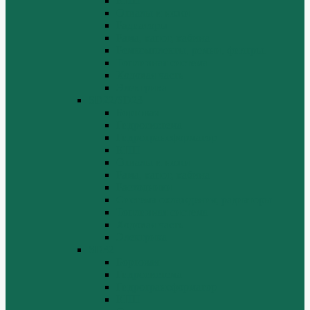
КПП
Отвалы и ножи
Радиаторы
Рама, капот, кабина
Ремкомплекты, ремни, филтры.
Топливная система
Ходовая часть
Электрика
SD22/SD23
Бортовая
Гидросистема
Гидротрансформатор
КПП
Отвалы и ножи
Рама, капот, кабина
Расходники
Система охлаждения, радиаторы
Топливная система
Ходовая часть
Электрика
SD32
Бортовая
Гидросистема
Гидротрансформатор
КПП