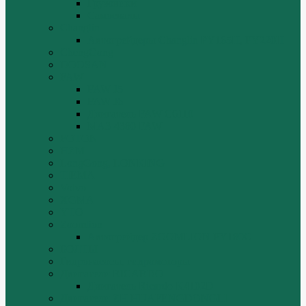
Грузовики
Самосвалы
Changlin
Автогрейдеры Changlin PY165H, PY220H
ChengGong
DOOSAN
FAW
FAW J5
FAW J6
Двигатель FAW C6110
МАЗ-4380 FAW
FOTON
HZM
LongGong, LONKING
TIEMA
Volvo
XGMA
YTO
Zoomlion
Автогрейдер ZOOMLION PY180C
БОЛТЫ
Гидронасосы, гидромоторы
Двигатели RICARDO
Двигатель Ricardo K4102D
Двигатели ZH HUAFENGDONGLI