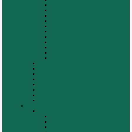
Двигатель
Задний мост
Задняя подвеска
КПП
Кузов/Кабина
Передняя подвеска
Рама
Рулевое управление
Средний мост
Сцепление
Электрооборудование
КПП
Подвеска, мосты
Рулевой механизм
СТАРТЕРЫ И ГЕНЕРАТОРЫ
Топливная система
Тормозная система
Фильтры
Электрика
Shantui
SD16
Бортовая
Гидросистема
Гидротрансформатор