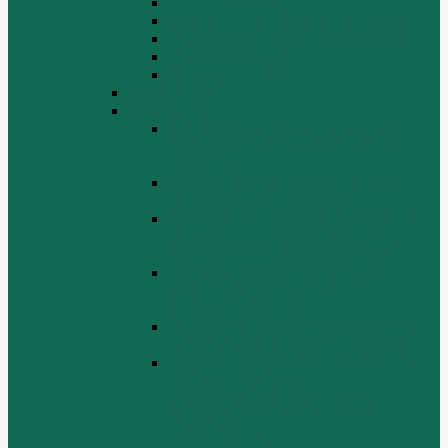
Крышка цилиндра
Крышка шестерен, картер маховика
Масляный насос и масляный фильтр
Масляный поддон
Шатун, поршень
WD615G220
ZHBG14-A
Коленчатый вал и сборка маховика
(CRANKSHAFT AND FLYWHEEL
ASSEMBLY)
ОСНОВАНИЕ БАЗОВОЙ РАМЫ
(BASE FRAME ASSEMBLY)
ПОРШЕНЬ И СОЕДИНИТЕЛЬНАЯ
ШАБЛОНА В СБОРЕ (PISTON &
CONNECTING ROD ASSEMBLY)
СБОРКА СИСТЕМЫ СМАЗКИ
НЕФТИ (LUBRICATING OIL
SYSTEM ASSEMBLY)
СИСТЕМА СИСТЕМЫ ВОЗДУХА
(AIR INTAKE SYSTEM ASSEMBLY)
ТУРБОЧАРГЕР И ЕГО СИСТЕМА
СМАЗКИ СМАЗКИ
(TURBOCHARGER AND ITS
LUBRICATING OIL SYSTEM
ASSEMBLY)