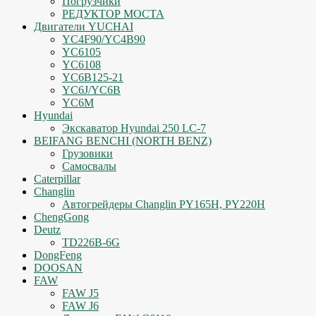
Погрузчики
РЕДУКТОР МОСТА
Двигатели YUCHAI
YC4F90/YC4B90
YC6105
YC6108
YC6B125-21
YC6J/YC6B
YC6M
Hyundai
Экскаватор Hyundai 250 LC-7
BEIFANG BENCHI (NORTH BENZ)
Грузовики
Самосвалы
Caterpillar
Changlin
Автогрейдеры Changlin PY165H, PY220H
ChengGong
Deutz
TD226B-6G
DongFeng
DOOSAN
FAW
FAW J5
FAW J6