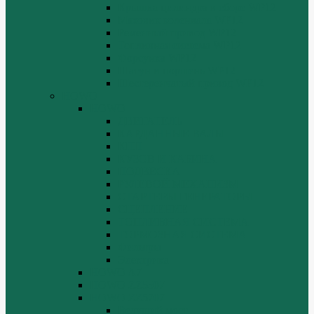
Крышка цилиндра в сборе WP12
Маховик коленвала WP12
Ременный привод WP12
Топливная система WP12
Форсунка WP12
Шатун и поршень WP12
Шестеренчатый привод WP12
HOWO
HOWO
ДВИГАТЕЛЬ
КАРДАННЫЕ ВАЛЫ
КПП
КУЗОВ И КАБИНА
ПОДВЕСКА
РУЛЕВОЙ МЕХАНИЗМ
СТАРТЕРЫ ГЕНЕРАТОРЫ
СЦЕПЛЕНИЕ
ТОПЛИВНАЯ СИСТЕМА
ТОРМОЗНАЯ СИСТЕМА
Фильтры
Электрика
HOWO A7
HOWO ZZ5507
HOWO ZZ5707
Ведущий мост