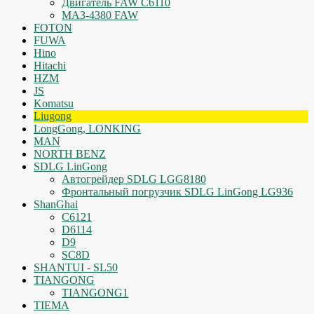
Двигатель FAW C6110
МАЗ-4380 FAW
FOTON
FUWA
Hino
Hitachi
HZM
JS
Komatsu
Liugong
LongGong, LONKING
MAN
NORTH BENZ
SDLG LinGong
Автогрейдер SDLG LGG8180
Фронтальный погрузчик SDLG LinGong LG936
ShanGhai
C6121
D6114
D9
SC8D
SHANTUI - SL50
TIANGONG
TIANGONG1
TIEMA