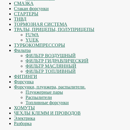
СМАЗКА
Стакан форсунки
СТАРТЕРЫ
ТНВД
ТОРМОЗНАЯ СИСТЕМА
ТРАЛЫ, ПРИЦЕПЫ, ПОЛУПРИЦЕПЫ
FUWA
YUEK
ТУРБОКОМПРЕССОРЫ
Фильтра
ФИЛЬТР ВОЗДУШНЫЙ
ФИЛЬТР ГИДРАВЛИЧЕСКИЙ
ФИЛЬТР МАСЛЯННЫЙ
ФИЛЬТР ТОПЛИВНЫЙ
ФИТИНГИ
Форсунка
Форсунки, плунжера, распылители.
Плунжерные пары
Распылители
Топливные форсунки
ХОМУТЫ
ЧЕХЛЫ КЛЕММ И ПРОВОДОВ
Электрика
Разборка