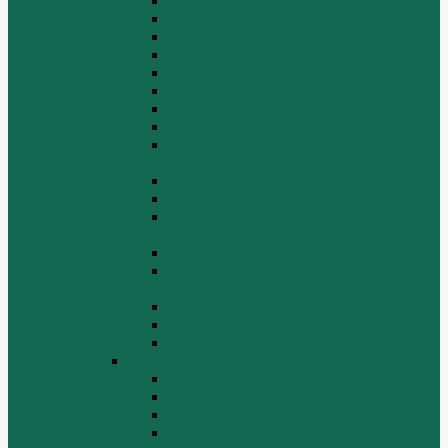
Водяной насос, вентилятор
Воздуховод компрессора WD615
Воздушный компрессор WD615
Генератор, стартер WD615
Головка блока цилиндров WD615
Коленчатый вал
Коллектор подачи воздуха WD615
Масляные фильтры WD615
Масляный насос, фильтр
маслоприемника WD615
Масляный поддон WD615
Поршень в сборе WD615
Распределительный вал, клапана
WD615
Ролик WD615
Система воспламенения топлива
WD615
Топливная аппаратура в сборе WD615
Топливопровод WD615
Топливопроводные трубки WD615
WD12/WD618
Выпускной коллектор
Картер
Клапаны, механизм газораспределения
Коленчатый вал, маховик