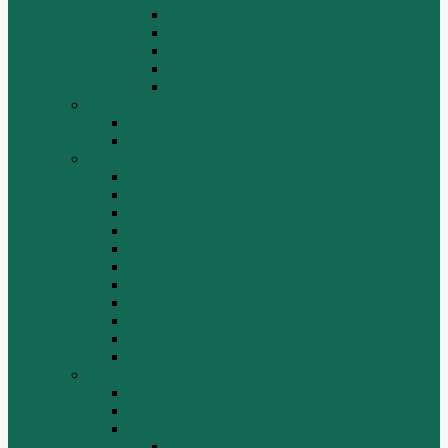
Средний мост.
Сцепление
Тормозная система.
Ходовая часть
Электрооборудование
LuGong
Двигатель 4DW81-37
Двигатель YT4B2Z-24
SEM
Автогрейдер SEM 919
Автогрейдер SEM 922
Бульдозер SEM 816
Бульдозер SEM 822
Дорожный каток SEM 512
Погрузчик SEM 630
Погрузчик SEM 636
Погрузчик SEM 652
Погрузчик SEM 655
Погрузчик SEM 656
Погрузчик SEM 660
Shaanxi (Shacman)
Двигатель
Карданные валы
Каталог запчастей Shaanxi F2000
Валы карданные