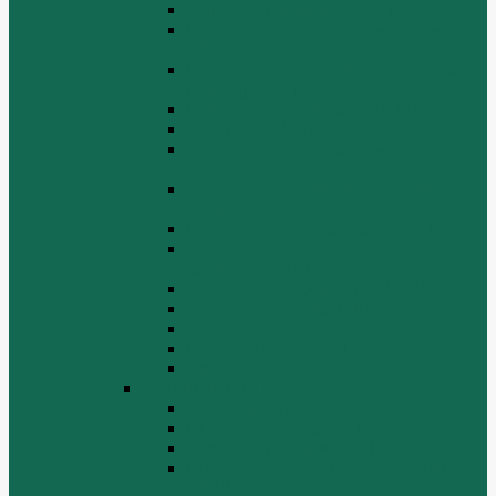
Выпускной коллектор WP10
Газораспределительный механизм
WP10
Головка цилиндра и крышка головки
цилиндра WP10
Коленчатый вал и маховик WP10
Компрессор WP10
Масляный насос и маслозаборник
WP10
Масляный охладитель и масляный
фильтр WP10
Насос системы охлаждения WP10
Насос системы охлаждения и
вентилятор WP10
Поддон блока цилиндров WP10
Топливная система WP10
Шатун и поршень WP10
Шкив натяжной WP10
Электрооборудование WP10
Двигатель WP12
Блок цилиндров WP12
Впускная система WP12
Выхлопная система WP12
Газораспределительный механизм
WP12