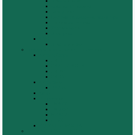
Отвалы и ножи
Рама, капот, кабина
Расходники
Система охлаждения, радиаторы
Топливная система
Ходовая часть
Электрика
SD42
Отвалы и ножи
Грейдеры, краны, катки, погрузчики
Автогрейдеры
GR135
GR215, GR215A
GR180
GR-165
Автокраны
QY25K5
Катки
Погрузчики
LW300f
LW500F
WZ30-25
ZL50G
РЕДУКТОР МОСТА
BEIFANG BENCHI (NORTH BENZ)