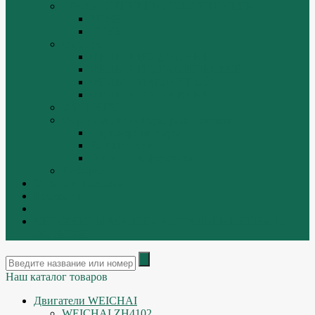
ТРАЛЫ, ПРИЦЕПЫ, ПОЛУПРИЦЕПЫ
FUWA
YUEK
Фильтра
ФИЛЬТР ВОЗДУШНЫЙ
ФИЛЬТР ГИДРАВЛИЧЕСКИЙ
ФИЛЬТР МАСЛЯННЫЙ
ФИЛЬТР ТОПЛИВНЫЙ
ФИТИНГИ
Форсунки, плунжера, распылители.
Плунжерные пары
Распылители
Топливные форсунки
Разборка
Оплата и доставка
Контакты
|
ИНТЕРНЕТ МАГАЗИН - АКТУАЛЬНЫЕ ЦЕНЫ И
ОСТАТКИ
Наш каталог товаров
Двигатели WEICHAI
WEICHAI ZH4102