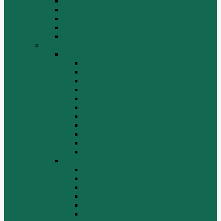
СТАРТЕРЫ И ГЕНЕРАТОРЫ
Топливная система
Тормозная система
Фильтры
Электрика
Shantui
SD16
Бортовая
Гидросистема
Гидротрансформатор
КПП
Отвалы и ножи
Радиаторы
Рама, капот, кабина
Ремкомплекты, ремни, филтры.
Топливная система
Ходовая часть
Электрика
SD22/SD23
Бортовая
Гидросистема
Гидротрансформатор
КПП
Отвалы и ножи
Рама, капот, кабина