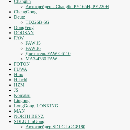
Changlin
Автогрейдеры Changlin PY165H, PY220H
ChengGong
Deutz
TD226B-6G
DongFeng
DOOSAN
FAW
FAW J5
FAW J6
Двигатель FAW C6110
МАЗ-4380 FAW
FOTON
FUWA
Hino
Hitachi
HZM
JS
Komatsu
Liugong
LongGong, LONKING
MAN
NORTH BENZ
SDLG LinGong
Автогрейдер SDLG LGG8180