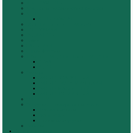
ИНСТРУМЕНТЫ
Комплекты гидравлических фильтров
КПП
КПП ZF 4WG200
ОСВЕТИТЕЛЬНЫЕ ПРИБОРЫ
ПОГРУЗЧИКИ
РАДИАТОРЫ
Ремни
САЛЬНИКИ
Стакан форсунки
ТРАЛЫ, ПРИЦЕПЫ, ПОЛУПРИЦЕПЫ
FUWA
YUEK
Фильтра
ФИЛЬТР ВОЗДУШНЫЙ
ФИЛЬТР ГИДРАВЛИЧЕСКИЙ
ФИЛЬТР МАСЛЯННЫЙ
ФИЛЬТР ТОПЛИВНЫЙ
ФИТИНГИ
Форсунки, плунжера, распылители.
Плунжерные пары
Распылители
Топливные форсунки
Разборка
Оплата и доставка