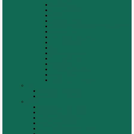
Задний мост
Карданный вал
КПП
КПП FULLER
КПП.ZF 5S-111GP, 5S-150GP,4S-130GP.
Кузов/Кабина
Механизм подвески
Передний мост
Рама
Рулевой механизм
Средний мост.
Сцепление
Тормозная система.
Ходовая часть
Электрооборудование
LuGong
Двигатель 4DW81-37
Двигатель YT4B2Z-24
SEM
Автогрейдер SEM 919
Автогрейдер SEM 922
Бульдозер SEM 816
Бульдозер SEM 822
Дорожный каток SEM 512
Погрузчик SEM 630