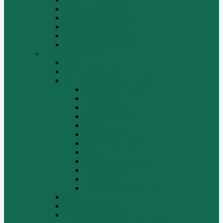
Погрузчик SEM 636
Погрузчик SEM 652
Погрузчик SEM 655
Погрузчик SEM 656
Погрузчик SEM 660
Shaanxi (Shacman)
Двигатель
Карданные валы
Каталог запчастей Shaanxi F2000
Валы карданные
Двигатель
Задний мост
Задняя подвеска
КПП
Кузов/Кабина
Передняя подвеска
Рама
Рулевое управление
Средний мост
Сцепление
Электрооборудование
КПП
Подвеска, мосты
Рулевой механизм