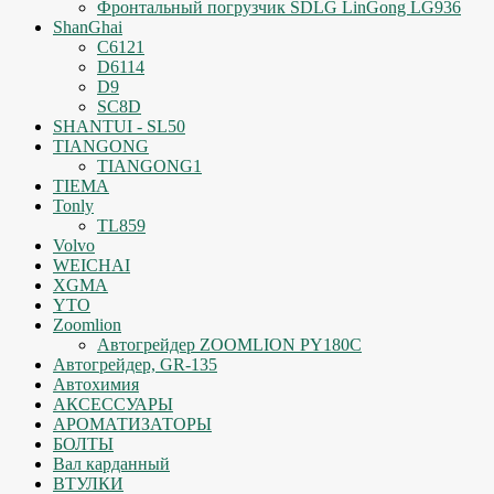
Фронтальный погрузчик SDLG LinGong LG936
ShanGhai
C6121
D6114
D9
SC8D
SHANTUI - SL50
TIANGONG
TIANGONG1
TIEMA
Tonly
TL859
Volvo
WEICHAI
XGMA
YTO
Zoomlion
Автогрейдер ZOOMLION PY180C
Автогрейдер, GR-135
Автохимия
АКСЕССУАРЫ
АРОМАТИЗАТОРЫ
БОЛТЫ
Вал карданный
ВТУЛКИ