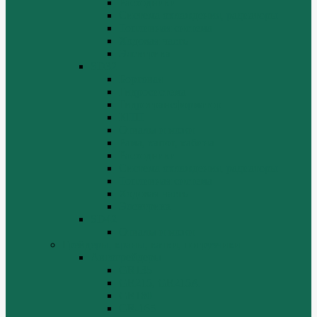
Расходники
Система охлаждения, радиаторы
Топливная система
Ходовая часть
Электрика
SD32
Бортовая
Гидросистема
Гидротрансформатор
КПП
Отвалы и ножи
Рама, капот, кабина
Расходники
Система охлаждения, радиаторы
Топливная система
Ходовая часть
Электрика
SD42
Отвалы и ножи
Грейдеры, краны, катки, погрузчики
Автогрейдеры
GR135
GR215, GR215A
GR180
GR-165