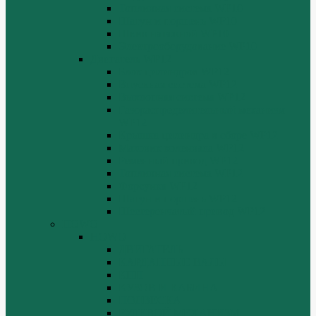
Топливная система WP10
Шатун и поршень WP10
Шкив натяжной WP10
Электрооборудование WP10
Двигатель WP12
Блок цилиндров WP12
Впускная система WP12
Выхлопная система WP12
Газораспределительный механизм
WP12
Крышка цилиндра в сборе WP12
Маховик коленвала WP12
Ременный привод WP12
Топливная система WP12
Форсунка WP12
Шатун и поршень WP12
Шестеренчатый привод WP12
HOWO
HOWO
ДВИГАТЕЛЬ
КАРДАННЫЕ ВАЛЫ
КПП
КУЗОВ И КАБИНА
ПОДВЕСКА
РУЛЕВОЙ МЕХАНИЗМ