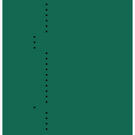
СТАРТЕРЫ ГЕНЕРАТОРЫ
СЦЕПЛЕНИЕ
ТОПЛИВНАЯ СИСТЕМА
ТОРМОЗНАЯ СИСТЕМА
Фильтры
Электрика
HOWO A7
HOWO ZZ5507
HOWO ZZ5707
Ведущий мост
Вспомогательные агрегаты двигателя
Кабина
Коробка передач
Муфта сцепления
Передняя и задняя подвески
Передняя ось и рулевой механизм
Рама кузова
Тормозная и воздушная системы
Электрооборудование
Каталог запчастей HOWO
ZF S6-120
Двигатель Euro 2
Двигатель ЕВРО-3
Дополнительное оборудование
двигателя