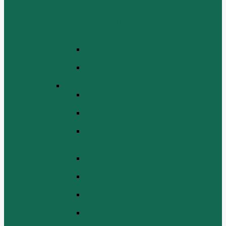
СБОРКА ТОПЛИВНОГО
ИНЖЕКТОРА (FUEL SYSTEM
ASSEMMBLY, FUFL INJECTION
PUMP ASSEMBLY, FUEL INJECTOR
ASSEMBIY)
СИСТЕМА ВЫПУСКА СИСТЕМЫ
(EXHAUST SYSTEM ASSEMBLY)
СИСТЕМА ОХЛАЖДЕНИЯ В СБОРЕ
(COOLING SYSTEM ASSEMBLY)
Двигатель WD 615 ЕВРО 3
Блок цилиндров Двигатель WD 615
ЕВРО 3
Впускная и выпускная системы
Двигатель HOWO WD 615 ЕВРО 3
Головка цилиндра и механизм
газораспределения Двигатель HOWO
WD 615 ЕВРО 3
Коленвал и маховик Двигатель HOWO
WD 615 ЕВРО 3
Компрессор Двигатель HOWO WD 615
ЕВРО 3
Масляный насос и фильтр Двигатель
HOWO WD 615 ЕВРО 3
Масляный поддон Двигатель HOWO
WD 615 ЕВРО 3