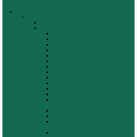
Меню
каталог товаров
Двигатели WEICHAI
WEICHAI ZH4102
WD10/WD615 (EURO-2)
Блок цилиндров (1)
Блок цилиндров (2)
Блок цилиндров (3)
Блок цилиндров (4)
Водяной насос, вентилятор
Воздуховод компрессора WD615
Воздушный компрессор WD615
Генератор, стартер WD615
Головка блока цилиндров WD615
Коленчатый вал
Коллектор подачи воздуха WD615
Масляные фильтры WD615
Масляный насос, фильтр
маслоприемника WD615
Масляный поддон WD615
Поршень в сборе WD615
Распределительный вал, клапана
WD615
Ролик WD615