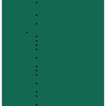
Поршень шатун вкладыши и кольца
Двигатель Хово HOWO WD 615 ЕВРО
3
Топливная система Двигатель HOWO
WD 615 ЕВРО 3
Электрооборудование Двигатель
HOWO WD 615 ЕВРО 3
Двигатель WP10
Блок цилиндров WP10
Впускной коллектор WP10
Выпускной коллектор WP10
Газораспределительный механизм
WP10
Головка цилиндра и крышка головки
цилиндра WP10
Коленчатый вал и маховик WP10
Компрессор WP10
Масляный насос и маслозаборник
WP10
Масляный охладитель и масляный
фильтр WP10
Насос системы охлаждения WP10
Насос системы охлаждения и
вентилятор WP10
Поддон блока цилиндров WP10