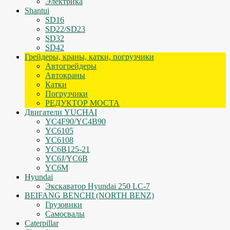
Электрика
Shantui
SD16
SD22/SD23
SD32
SD42
Грейдеры, краны, катки, погрузчики
Автогрейдеры
Автокраны
Катки
Погрузчики
РЕДУКТОР МОСТА
Двигатели YUCHAI
YC4F90/YC4B90
YC6105
YC6108
YC6B125-21
YC6J/YC6B
YC6M
Hyundai
Экскаватор Hyundai 250 LC-7
BEIFANG BENCHI (NORTH BENZ)
Грузовики
Самосвалы
Caterpillar