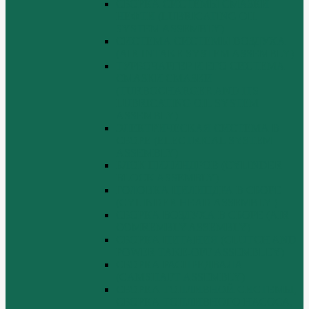
СБОРКА СИСТЕМЫ СМАЗКИ
НЕФТИ (LUBRICATING OIL
SYSTEM ASSEMBLY)
СИСТЕМА СИСТЕМЫ ВОЗДУХА
(AIR INTAKE SYSTEM ASSEMBLY)
ТУРБОЧАРГЕР И ЕГО СИСТЕМА
СМАЗКИ СМАЗКИ
(TURBOCHARGER AND ITS
LUBRICATING OIL SYSTEM
ASSEMBLY)
ЭЛЕКТРИЧЕСКАЯ СИСТЕМА В
СБОРЕ (ELECTRICAL SYSTEM
ASSEMBLY)
БЛОК ЦИЛИНДРОВ (CYLINDER
BLOCK ASSEMBLY)
ГОЛОВКА ЦИЛИНДРА В СБОРЕ
(CYLINDER HEAD ASSEMBLY )
СБОРКА ВОЗДУХА В СБОРЕ (AIR
COMREMBLY ASSEMBLY)
СБОРКА ПИТАНИЯ (CLUTCH AND
POWER TAKE-OFF ASSEMBLEY)
СБОРКА РАСПРЕДВАЛА
(CAMSHAFT ASSEMBLY)
СБОРКА ТОПЛИВНОЙ СИСТЕМЫ,
СБОРКА ТОПЛИВНОГО НАСОСА,