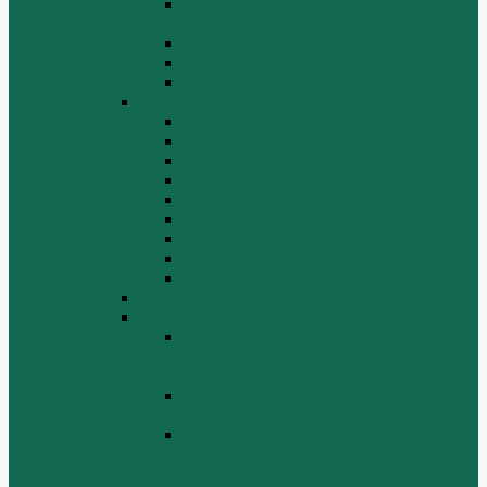
Система воспламенения топлива
WD615
Топливная аппаратура в сборе WD615
Топливопровод WD615
Топливопроводные трубки WD615
WD12/WD618
Выпускной коллектор
Картер
Клапаны, механизм газораспределения
Коленчатый вал, маховик
Крышка цилиндра
Крышка шестерен, картер маховика
Масляный насос и масляный фильтр
Масляный поддон
Шатун, поршень
WD615G220
ZHBG14-A
Коленчатый вал и сборка маховика
(CRANKSHAFT AND FLYWHEEL
ASSEMBLY)
ОСНОВАНИЕ БАЗОВОЙ РАМЫ
(BASE FRAME ASSEMBLY)
ПОРШЕНЬ И СОЕДИНИТЕЛЬНАЯ
ШАБЛОНА В СБОРЕ (PISTON &
CONNECTING ROD ASSEMBLY)