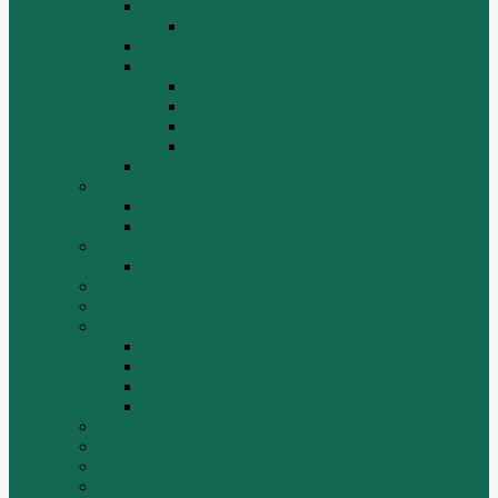
Автокраны
QY25K5
Катки
Погрузчики
LW300f
LW500F
WZ30-25
ZL50G
РЕДУКТОР МОСТА
BEIFANG BENCHI (NORTH BENZ)
Грузовики
Самосвалы
Changlin
Автогрейдеры Changlin PY165H, PY220H
ChengGong
DOOSAN
FAW
FAW J5
FAW J6
Двигатель FAW C6110
МАЗ-4380 FAW
FOTON
HZM
LongGong, LONKING
TIEMA