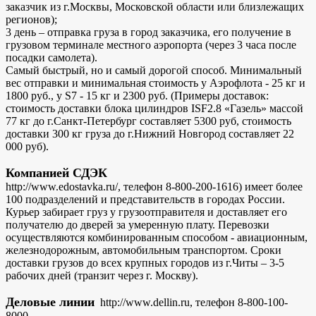
заказчик из г.Москвы, Московской области или близлежащих
регионов);
3 день – отправка груза в город заказчика, его получение в
грузовом терминале местного аэропорта (через 3 часа после
посадки самолета).
Самый быстрый, но и самый дорогой способ. Минимальный
вес отправки и минимальная стоимость у Аэрофлота - 25 кг и
1800 руб., у S7 - 15 кг и 2300 руб. (Примеры доставок:
стоимость доставки блока цилиндров ISF2.8 «Газель» массой
77 кг до г.Санкт-Петербург составляет 5300 руб, стоимость
доставки 300 кг груза до г.Нижний Новгород составляет 22
000 руб).
Компанией СДЭК
http://www.edostavka.ru/, телефон 8-800-200-1616) имеет более
100 подразделений и представительств в городах России.
Курьер забирает груз у грузоотправителя и доставляет его
получателю до дверей за умеренную плату. Перевозки
осуществляются комбинированным способом - авиационным,
железнодорожным, автомобильным транспортом. Сроки
доставки грузов до всех крупных городов из г.Читы – 3-5
рабочих дней (транзит через г. Москву).
Деловые линии
http://www.dellin.ru, телефон 8-800-100-
8000,