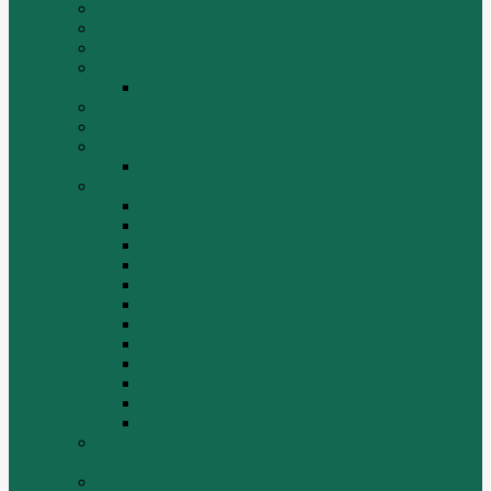
Volvo
XGMA
YTO
Zoomlion
Автогрейдер ZOOMLION PY180C
БОЛТЫ
Гидронасосы, гидромоторы
Двигатели RICARDO
Двигатель Ricardo K4102D
Двигатели ZH HUAFENGDONGLI
Двигатель ZH4100G2-5D
Двигатель ZH4100G43
Двигатель ZH4102G41 (L4)
Двигатель ZH410OG2-5A
Двигатель ZHAG1-8A
Двигатель ZHAZG1 (LZ1)
Двигатель ZHBG14-A (G75-L3)
Двигатель ZHBG14-A (G76-L1)
Двигатель ZHBG41 (JSLG1)
Двигатель ZHBG42 (L3)
Двигатель ZHBG44 (SDLG2)
Двигатель ZHBZG1 (LZ1)
Дополнительная система отопления и
кондиционирования
ДРОБИЛКИ